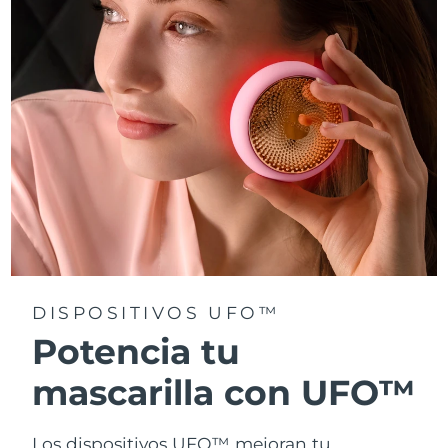
Turquía
Entrega prevista
8/11/26
Emiratos Árabes
Entrega prevista
8/11/26
Unidos
Reino Unido
Entrega prevista
8/10/26
Estados Unidos
Entrega prevista
8/11/26
Uzbekistán
Entrega prevista
8/15/26
Vietnam
Entrega prevista
8/16/26
DISPOSITIVOS UFO™
Potencia tu
mascarilla con UFO™
Los dispositivos UFO™ mejoran tu