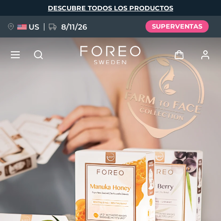
Pasar
DESCUBRE TODOS LOS PRODUCTOS
al
contenido
principal
US
8/11/26
SUPERVENTAS
NUEVO
Iniciar sesión
Idioma
BREAKING NEWS
Perfil de usuario
English
Deutsch
Español
Mis dispositivos
FAQ™ Pure Beauty-Tech Elixir
Français
Italiano
Português
Mis pedidos
Polski
Svenska
Русский
Türkçe
简体中文
繁體中文
Mis direcciones
issa™ Teeth Whitening Set
Mis suscripciones