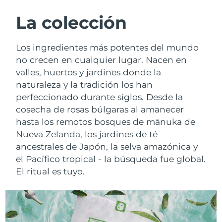
RUTINA SUECAS DE BELLEZA
Austria
Entrega prevista
8/10/26
La colección
Baréin
Entrega prevista
8/11/26
Los ingredientes más potentes del mundo
Limpieza facial
Lifting facial
no crecen en cualquier lugar. Nacen en
Bélgica
Entrega prevista
8/10/26
valles, huertos y jardines donde la
LUNA™ 4 pack
BEAR™ 2 pack
naturaleza y la tradición los han
Bermudas
Entrega prevista
8/16/26
Anti-aging massage
Microcurrent toning
perfeccionado durante siglos. Desde la
Bosnia y Herzegovina
cosecha de rosas búlgaras al amanecer
Entrega prevista
8/13/26
Hidratación
Cuidado bucal
hasta los remotos bosques de mānuka de
LUNA™ 4 Plus
BEAR™ 2 go
Brunéi
Entrega prevista
8/15/26
Nueva Zelanda, los jardines de té
UFO™ 3 pack
issa™ 4
Massage, LED heating
Microcurrent toning on-the-go
ancestrales de Japón, la selva amazónica y
TRATAMIENTO ANTIEDAD FAQ™
Deep facial hydration
Hybrid silicone sonic toothbrush
Bulgaria
Entrega prevista
8/10/26
el Pacífico tropical - la búsqueda fue global.
El ritual es tuyo.
NEW
LUNA™ 4 Men
BEAR™ 2 eyes & lips
Canadá
Entrega prevista
8/14/26
UFO™ 3 LED
issa™ 4 plus
For men, anti-aging massage
Microcurrent line smoothing device
Near-infrared and red light therapy
Smart hybrid silicone sonic toothbrush
Chile
Entrega prevista
8/14/26
device
Antiedad
Tratamientos LED