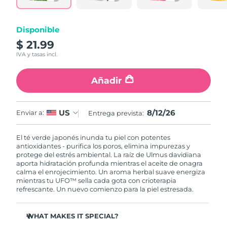
RAE de Macao
Entrega prevista
8/12/26
Disponible
(China)
$ 21.99
IVA y tasas incl.
Malasia
Entrega prevista
8/13/26
Añadir
Malta
Entrega prevista
8/10/26
México
Entrega prevista
8/14/26
8/12/26
US
Enviar a:
Entrega prevista:
Mónaco
Entrega prevista
8/11/26
El té verde japonés inunda tu piel con potentes
antioxidantes - purifica los poros, elimina impurezas y
Países Bajos
Entrega prevista
8/10/26
protege del estrés ambiental. La raíz de Ulmus davidiana
aporta hidratación profunda mientras el aceite de onagra
calma el enrojecimiento. Un aroma herbal suave energiza
Nueva Zelanda
Entrega prevista
8/10/26
mientras tu UFO™ sella cada gota con crioterapia
refrescante. Un nuevo comienzo para la piel estresada.
Noruega
Entrega prevista
8/10/26
WHAT MAKES IT SPECIAL?
Omán
Entrega prevista
8/13/26