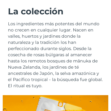
RUTINA SUECAS DE BELLEZA
Austria
Entrega prevista
8/12/26
La colección
Baréin
Entrega prevista
8/13/26
Los ingredientes más potentes del mundo
Limpieza facial
Lifting facial
no crecen en cualquier lugar. Nacen en
Bélgica
Entrega prevista
8/12/26
valles, huertos y jardines donde la
LUNA™ 4 pack
BEAR™ 2 pack
naturaleza y la tradición los han
Bermudas
Entrega prevista
8/18/26
Anti-aging massage
Microcurrent toning
perfeccionado durante siglos. Desde la
Bosnia y Herzegovina
cosecha de rosas búlgaras al amanecer
Entrega prevista
8/15/26
Hidratación
Cuidado bucal
hasta los remotos bosques de mānuka de
LUNA™ 4 Plus
BEAR™ 2 go
Brunéi
Entrega prevista
8/17/26
Nueva Zelanda, los jardines de té
UFO™ 3 pack
issa™ 4
Massage, LED heating
Microcurrent toning on-the-go
ancestrales de Japón, la selva amazónica y
TRATAMIENTO ANTIEDAD FAQ™
Deep facial hydration
Hybrid silicone sonic toothbrush
Bulgaria
Entrega prevista
8/12/26
el Pacífico tropical - la búsqueda fue global.
El ritual es tuyo.
NEW
LUNA™ 4 Men
BEAR™ 2 eyes & lips
Canadá
Entrega prevista
8/16/26
UFO™ 3 LED
issa™ 4 plus
For men, anti-aging massage
Microcurrent line smoothing device
Near-infrared and red light therapy
Smart hybrid silicone sonic toothbrush
Chile
Entrega prevista
8/16/26
device
Antiedad
Tratamientos LED