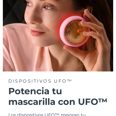
Turquía
Entrega prevista
8/13/26
Emiratos Árabes
Entrega prevista
8/13/26
Unidos
Reino Unido
Entrega prevista
8/12/26
Estados Unidos
Entrega prevista
8/13/26
Uzbekistán
Entrega prevista
8/17/26
Vietnam
Entrega prevista
8/18/26
DISPOSITIVOS UFO™
Potencia tu
mascarilla con UFO™
Los dispositivos UFO™ mejoran tu