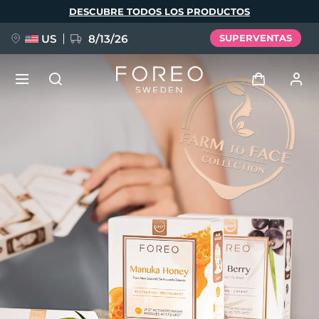
Pasar
DESCUBRE TODOS LOS PRODUCTOS
al
contenido
principal
US
8/13/26
SUPERVENTAS
NUEVO
Iniciar sesión
Idioma
BREAKING NEWS
Perfil de usuario
English
Deutsch
Español
Mis dispositivos
FAQ™ Pure Beauty-Tech Elixir
Français
Italiano
Português
Mis pedidos
Polski
Svenska
Русский
Türkçe
简体中文
繁體中文
Mis direcciones
issa™ Teeth Whitening Set
Mis suscripciones