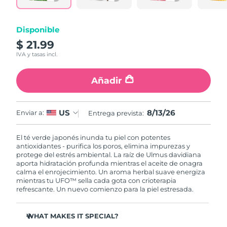
RAE de Macao
Entrega prevista
8/14/26
Disponible
(China)
$ 21.99
IVA y tasas incl.
Malasia
Entrega prevista
8/15/26
Añadir
Malta
Entrega prevista
8/12/26
México
Entrega prevista
8/16/26
8/13/26
US
Enviar a:
Entrega prevista:
Mónaco
Entrega prevista
8/13/26
El té verde japonés inunda tu piel con potentes
antioxidantes - purifica los poros, elimina impurezas y
Países Bajos
Entrega prevista
8/12/26
protege del estrés ambiental. La raíz de Ulmus davidiana
aporta hidratación profunda mientras el aceite de onagra
calma el enrojecimiento. Un aroma herbal suave energiza
Nueva Zelanda
Entrega prevista
8/12/26
mientras tu UFO™ sella cada gota con crioterapia
refrescante. Un nuevo comienzo para la piel estresada.
Noruega
Entrega prevista
8/12/26
WHAT MAKES IT SPECIAL?
Omán
Entrega prevista
8/15/26