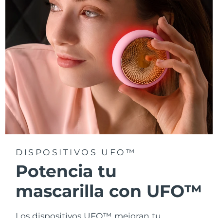
Turquía
Entrega prevista
10/8/26
Emiratos Árabes
Entrega prevista
10/8/26
Unidos
Reino Unido
Entrega prevista
9/8/26
Estados Unidos
Entrega prevista
10/8/26
Uzbekistán
Entrega prevista
14/8/26
Vietnam
Entrega prevista
15/8/26
DISPOSITIVOS UFO™
Potencia tu
mascarilla con UFO™
Los dispositivos UFO™ mejoran tu