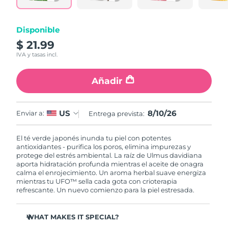
RAE de Macao
Entrega prevista
11/8/26
Disponible
(China)
$ 21.99
IVA y tasas incl.
Malasia
Entrega prevista
12/8/26
Añadir
Malta
Entrega prevista
9/8/26
México
Entrega prevista
13/8/26
8/10/26
US
Enviar a:
Entrega prevista:
Mónaco
Entrega prevista
10/8/26
El té verde japonés inunda tu piel con potentes
antioxidantes - purifica los poros, elimina impurezas y
Países Bajos
Entrega prevista
9/8/26
protege del estrés ambiental. La raíz de Ulmus davidiana
aporta hidratación profunda mientras el aceite de onagra
calma el enrojecimiento. Un aroma herbal suave energiza
Nueva Zelanda
Entrega prevista
9/8/26
mientras tu UFO™ sella cada gota con crioterapia
refrescante. Un nuevo comienzo para la piel estresada.
Noruega
Entrega prevista
9/8/26
WHAT MAKES IT SPECIAL?
Omán
Entrega prevista
12/8/26