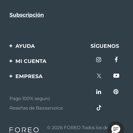
AYUDA
SÍGUENOS
Contáctanos
MI CUENTA
Pedidos y envíos
Registro de productos
EMPRESA
Garantía y devoluciones
Ayuda
Sobre FOREO
Preguntas frecuentes
Pago 100% seguro
Afiliados
Información de la
Reseñas de Bazaarvoice
batería
Noticias de afiliados
MYSA
© 2026 FOREO Todos los derechos