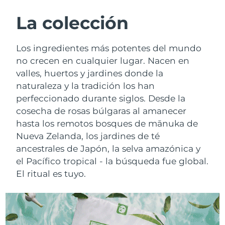
RUTINA SUECAS DE BELLEZA
Austria
Entrega prevista
9/8/26
La colección
Baréin
Entrega prevista
10/8/26
Los ingredientes más potentes del mundo
Limpieza facial
Lifting facial
no crecen en cualquier lugar. Nacen en
Bélgica
Entrega prevista
9/8/26
valles, huertos y jardines donde la
LUNA™ 4 pack
BEAR™ 2 pack
naturaleza y la tradición los han
Bermudas
Entrega prevista
15/8/26
Anti-aging massage
Microcurrent toning
perfeccionado durante siglos. Desde la
Bosnia y Herzegovina
cosecha de rosas búlgaras al amanecer
Entrega prevista
12/8/26
Hidratación
Cuidado bucal
hasta los remotos bosques de mānuka de
LUNA™ 4 Plus
BEAR™ 2 go
Brunéi
Entrega prevista
14/8/26
Nueva Zelanda, los jardines de té
UFO™ 3 pack
issa™ 4
Massage, LED heating
Microcurrent toning on-the-go
ancestrales de Japón, la selva amazónica y
TRATAMIENTO ANTIEDAD FAQ™
Deep facial hydration
Hybrid silicone sonic toothbrush
Bulgaria
Entrega prevista
9/8/26
el Pacífico tropical - la búsqueda fue global.
El ritual es tuyo.
NEW
LUNA™ 4 Men
BEAR™ 2 eyes & lips
Canadá
Entrega prevista
13/8/26
UFO™ 3 LED
issa™ 4 plus
For men, anti-aging massage
Microcurrent line smoothing device
Near-infrared and red light therapy
Smart hybrid silicone sonic toothbrush
Chile
Entrega prevista
13/8/26
device
Antiedad
Tratamientos LED