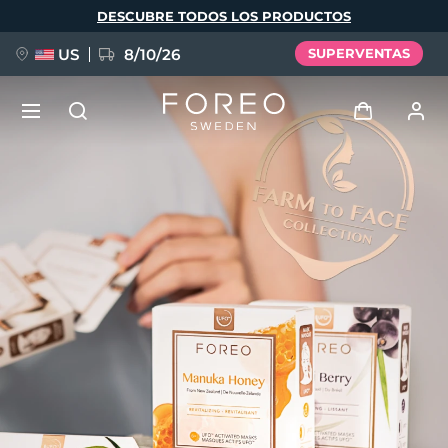
Pasar
DESCUBRE TODOS LOS PRODUCTOS
al
contenido
principal
US
8/10/26
SUPERVENTAS
NUEVO
Iniciar sesión
Idioma
BREAKING NEWS
Perfil de usuario
English
Deutsch
Español
Mis dispositivos
FAQ™ Pure Beauty-Tech Elixir
Français
Italiano
Português
Mis pedidos
Polski
Svenska
Русский
Türkçe
简体中文
繁體中文
Mis direcciones
issa™ Teeth Whitening Set
Mis suscripciones