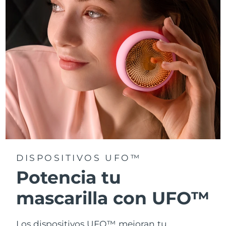
Turquía
Entrega prevista
08/08/2026
Emiratos Árabes
Entrega prevista
08/08/2026
Unidos
Reino Unido
Entrega prevista
07/08/2026
Estados Unidos
Entrega prevista
08/08/2026
Uzbekistán
Entrega prevista
12/08/2026
Vietnam
Entrega prevista
13/08/2026
DISPOSITIVOS UFO™
Potencia tu
mascarilla con UFO™
Los dispositivos UFO™ mejoran tu