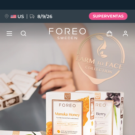
Pasar
al
contenido
principal
US
8/9/26
SUPERVENTAS
NUEVO
Iniciar sesión
Idioma
BREAKING NEWS
Perfil de usuario
English
Deutsch
Español
Mis dispositivos
FAQ™ Pure Beauty-Tech Elixir
Français
Italiano
Português
Mis pedidos
Polski
Svenska
Русский
Türkçe
简体中文
繁體中文
Mis direcciones
issa™ Teeth Whitening Set
Mis suscripciones