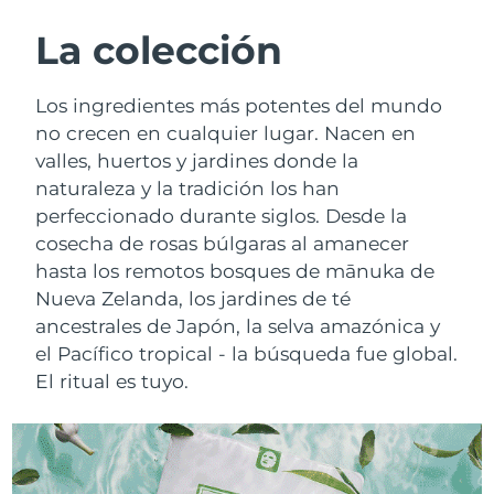
RUTINA SUECAS DE BELLEZA
Austria
Entrega prevista
07/08/2026
La colección
Baréin
Entrega prevista
08/08/2026
Los ingredientes más potentes del mundo
Limpieza facial
Lifting facial
no crecen en cualquier lugar. Nacen en
Bélgica
Entrega prevista
07/08/2026
valles, huertos y jardines donde la
LUNA™ 4 pack
BEAR™ 2 pack
naturaleza y la tradición los han
Bermudas
Entrega prevista
13/08/2026
Anti-aging massage
Microcurrent toning
perfeccionado durante siglos. Desde la
Bosnia y Herzegovina
cosecha de rosas búlgaras al amanecer
Entrega prevista
10/08/2026
Hidratación
Cuidado bucal
hasta los remotos bosques de mānuka de
LUNA™ 4 Plus
BEAR™ 2 go
Brunéi
Entrega prevista
12/08/2026
Nueva Zelanda, los jardines de té
UFO™ 3 pack
issa™ 4
Massage, LED heating
Microcurrent toning on-the-go
ancestrales de Japón, la selva amazónica y
TRATAMIENTO ANTIEDAD FAQ™
Deep facial hydration
Hybrid silicone sonic toothbrush
Bulgaria
Entrega prevista
07/08/2026
el Pacífico tropical - la búsqueda fue global.
El ritual es tuyo.
NEW
LUNA™ 4 Men
BEAR™ 2 eyes & lips
Canadá
Entrega prevista
11/08/2026
UFO™ 3 LED
issa™ 4 plus
For men, anti-aging massage
Microcurrent line smoothing device
Near-infrared and red light therapy
Smart hybrid silicone sonic toothbrush
Chile
Entrega prevista
11/08/2026
device
Antiedad
Tratamientos LED