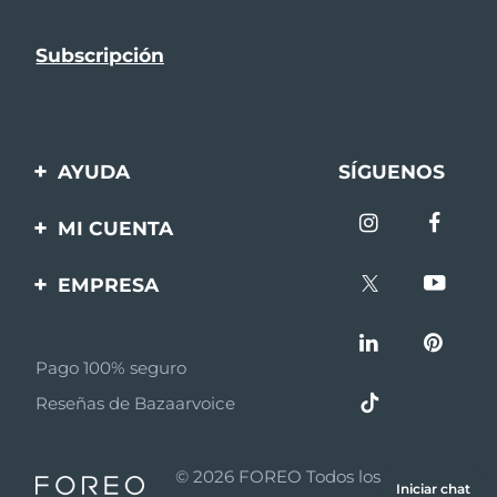
AYUDA
SÍGUENOS
Contáctanos
MI CUENTA
Pedidos y envíos
Registro de productos
EMPRESA
Garantía y devoluciones
Ayuda
Sobre FOREO
Preguntas frecuentes
Pago 100% seguro
Afiliados
Información de la
Reseñas de Bazaarvoice
batería
Noticias de afiliados
MYSA
© 2026 FOREO Todos los derechos
Iniciar chat