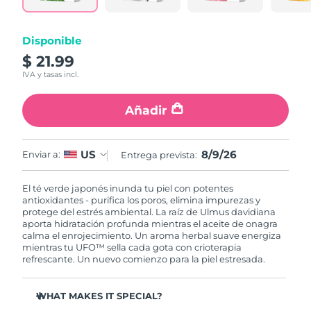
RAE de Macao
Entrega prevista
09/08/2026
Disponible
(China)
$ 21.99
IVA y tasas incl.
Malasia
Entrega prevista
10/08/2026
Añadir
Malta
Entrega prevista
07/08/2026
México
Entrega prevista
11/08/2026
8/9/26
US
Enviar a:
Entrega prevista:
Mónaco
Entrega prevista
08/08/2026
El té verde japonés inunda tu piel con potentes
antioxidantes - purifica los poros, elimina impurezas y
Países Bajos
Entrega prevista
07/08/2026
protege del estrés ambiental. La raíz de Ulmus davidiana
aporta hidratación profunda mientras el aceite de onagra
calma el enrojecimiento. Un aroma herbal suave energiza
Nueva Zelanda
Entrega prevista
07/08/2026
mientras tu UFO™ sella cada gota con crioterapia
refrescante. Un nuevo comienzo para la piel estresada.
Noruega
Entrega prevista
07/08/2026
WHAT MAKES IT SPECIAL?
Omán
Entrega prevista
10/08/2026