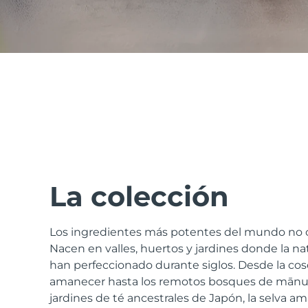
issa™ Teeth Whitening Set
FAQ™ Dual LED Panel
POPULAR
La colección
Los ingredientes más potentes del mundo no c
Sorpresas especiales
Superventas
Nacen en valles, huertos y jardines donde la natu
han perfeccionado durante siglos. Desde la cos
amanecer hasta los remotos bosques de mānuk
jardines de té ancestrales de Japón, la selva am