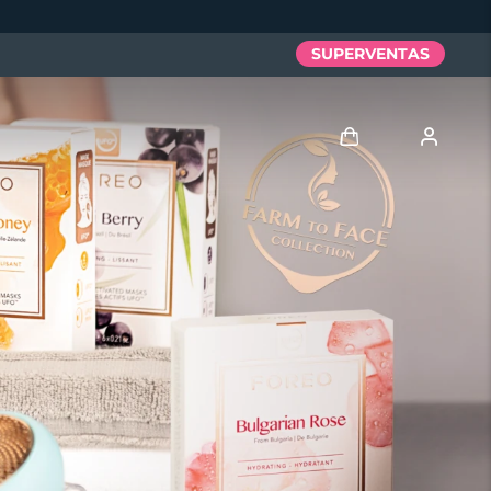
SUPERVENTAS
Iniciar sesión
Perfil de usuario
Mis dispositivos
Mis pedidos
Mis direcciones
Mis suscripciones