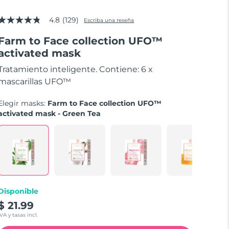
4.8
(129)
Escriba una reseña
4.8
de
Farm to Face collection UFO™
5
estrellas,
activated mask
valor
medio
Tratamiento inteligente. Contiene: 6 x
de
valoración.
mascarillas UFO™
Read
129
Elegir masks:
Farm to Face collection UFO™
Reviews.
Enlace
activated mask - Green Tea
en
la
misma
página.
Disponible
$ 21.99
IVA y tasas incl.