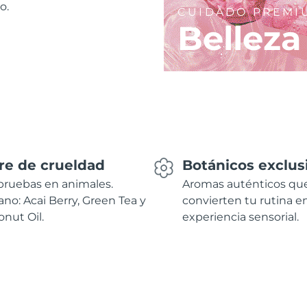
o.
CUIDADO PREMI
Belleza
re de crueldad
Botánicos exclus
pruebas en animales.
Aromas auténticos qu
no: Acai Berry, Green Tea y
convierten tu rutina e
nut Oil.
experiencia sensorial.