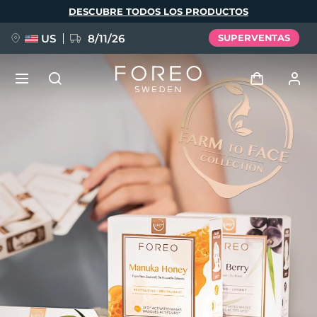
Pasar
DESCUBRE TODOS LOS PRODUCTOS
al
contenido
principal
US
8/11/26
SUPERVENTAS
NUEVO
Iniciar sesión
Idioma
BREAKING NEWS
Perfil de usuario
English
Deutsch
Español
Mis dispositivos
FAQ™ Pure Beauty-Tech Elixir
Français
Italiano
Português
Mis pedidos
Polski
Svenska
Русский
Türkçe
简体中文
繁體中文
Mis direcciones
issa™ Teeth Whitening Set
Mis suscripciones