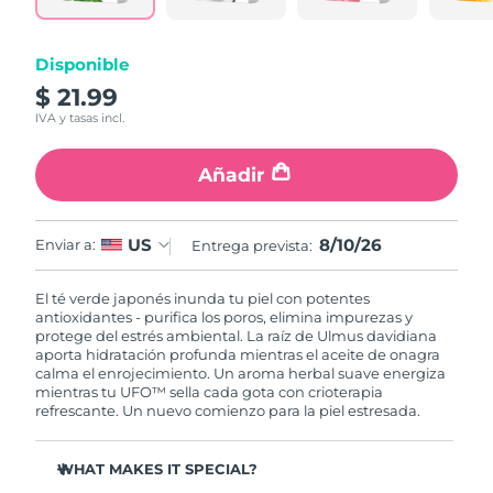
RAE de Macao
Entrega prevista
8/12/26
Disponible
(China)
$ 21.99
IVA y tasas incl.
Malasia
Entrega prevista
8/13/26
Añadir
Malta
Entrega prevista
8/10/26
México
Entrega prevista
8/14/26
8/10/26
US
Enviar a:
Entrega prevista:
Mónaco
Entrega prevista
8/11/26
El té verde japonés inunda tu piel con potentes
antioxidantes - purifica los poros, elimina impurezas y
Países Bajos
Entrega prevista
8/10/26
protege del estrés ambiental. La raíz de Ulmus davidiana
aporta hidratación profunda mientras el aceite de onagra
calma el enrojecimiento. Un aroma herbal suave energiza
Nueva Zelanda
Entrega prevista
8/10/26
mientras tu UFO™ sella cada gota con crioterapia
refrescante. Un nuevo comienzo para la piel estresada.
Noruega
Entrega prevista
8/10/26
WHAT MAKES IT SPECIAL?
Omán
Entrega prevista
8/13/26