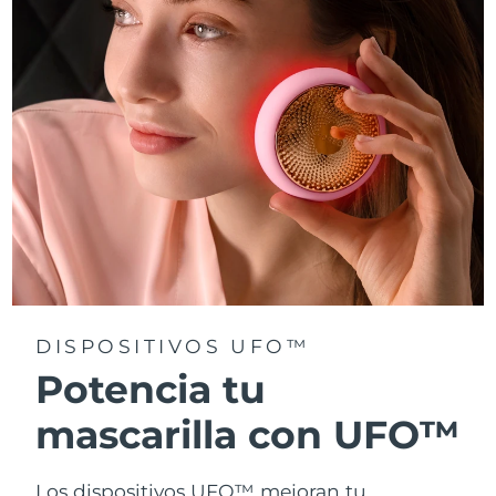
Turquía
Entrega prevista
8/11/26
Emiratos Árabes
Entrega prevista
8/11/26
Unidos
Reino Unido
Entrega prevista
8/10/26
Estados Unidos
Entrega prevista
8/11/26
Uzbekistán
Entrega prevista
8/15/26
Vietnam
Entrega prevista
8/16/26
DISPOSITIVOS UFO™
Potencia tu
mascarilla con UFO™
Los dispositivos UFO™ mejoran tu