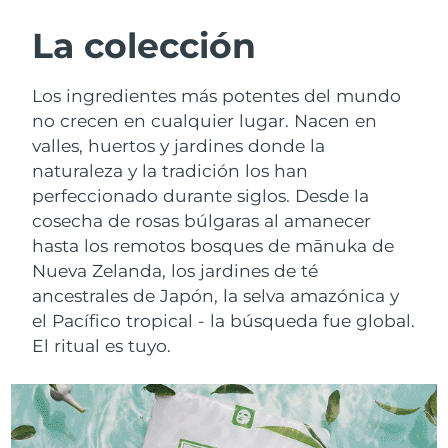
RUTINA SUECAS DE BELLEZA
Austria
Entrega prevista
8/10/26
La colección
Baréin
Entrega prevista
8/11/26
Los ingredientes más potentes del mundo
Limpieza facial
Lifting facial
no crecen en cualquier lugar. Nacen en
Bélgica
Entrega prevista
8/10/26
valles, huertos y jardines donde la
LUNA™ 4 pack
BEAR™ 2 pack
naturaleza y la tradición los han
Bermudas
Entrega prevista
8/16/26
Anti-aging massage
Microcurrent toning
perfeccionado durante siglos. Desde la
Bosnia y Herzegovina
cosecha de rosas búlgaras al amanecer
Entrega prevista
8/13/26
Hidratación
Cuidado bucal
hasta los remotos bosques de mānuka de
LUNA™ 4 Plus
BEAR™ 2 go
Brunéi
Entrega prevista
8/15/26
Nueva Zelanda, los jardines de té
UFO™ 3 pack
issa™ 4
Massage, LED heating
Microcurrent toning on-the-go
ancestrales de Japón, la selva amazónica y
TRATAMIENTO ANTIEDAD FAQ™
Deep facial hydration
Hybrid silicone sonic toothbrush
Bulgaria
Entrega prevista
8/10/26
el Pacífico tropical - la búsqueda fue global.
El ritual es tuyo.
NEW
LUNA™ 4 Men
BEAR™ 2 eyes & lips
Canadá
Entrega prevista
8/14/26
UFO™ 3 LED
issa™ 4 plus
For men, anti-aging massage
Microcurrent line smoothing device
Near-infrared and red light therapy
Smart hybrid silicone sonic toothbrush
Chile
Entrega prevista
8/14/26
device
Antiedad
Tratamientos LED