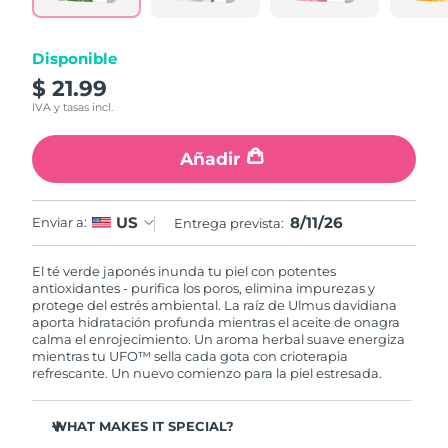
RAE de Macao
Entrega prevista
8/12/26
Disponible
(China)
$ 21.99
IVA y tasas incl.
Malasia
Entrega prevista
8/13/26
Añadir
Malta
Entrega prevista
8/10/26
México
Entrega prevista
8/14/26
8/11/26
US
Enviar a:
Entrega prevista:
Mónaco
Entrega prevista
8/11/26
El té verde japonés inunda tu piel con potentes
antioxidantes - purifica los poros, elimina impurezas y
Países Bajos
Entrega prevista
8/10/26
protege del estrés ambiental. La raíz de Ulmus davidiana
aporta hidratación profunda mientras el aceite de onagra
calma el enrojecimiento. Un aroma herbal suave energiza
Nueva Zelanda
Entrega prevista
8/10/26
mientras tu UFO™ sella cada gota con crioterapia
refrescante. Un nuevo comienzo para la piel estresada.
Noruega
Entrega prevista
8/10/26
WHAT MAKES IT SPECIAL?
Omán
Entrega prevista
8/13/26