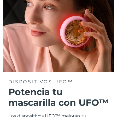
Turquía
Entrega prevista
8/11/26
Emiratos Árabes
Entrega prevista
8/11/26
Unidos
Reino Unido
Entrega prevista
8/10/26
Estados Unidos
Entrega prevista
8/11/26
Uzbekistán
Entrega prevista
8/15/26
Vietnam
Entrega prevista
8/16/26
DISPOSITIVOS UFO™
Potencia tu
mascarilla con UFO™
Los dispositivos UFO™ mejoran tu