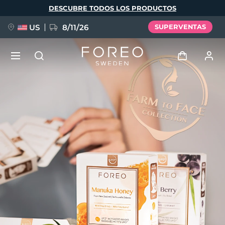
Pasar
DESCUBRE TODOS LOS PRODUCTOS
al
contenido
principal
US
8/11/26
SUPERVENTAS
NUEVO
Iniciar sesión
Idioma
BREAKING NEWS
Perfil de usuario
English
Deutsch
Español
Mis dispositivos
FAQ™ Pure Beauty-Tech Elixir
Français
Italiano
Português
Mis pedidos
Polski
Svenska
Русский
Türkçe
简体中文
繁體中文
Mis direcciones
issa™ Teeth Whitening Set
Mis suscripciones