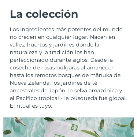
RUTINA SUECAS DE BELLEZA
Austria
Entrega prevista
8/10/26
La colección
Baréin
Entrega prevista
8/11/26
Los ingredientes más potentes del mundo
Limpieza facial
Lifting facial
no crecen en cualquier lugar. Nacen en
Bélgica
Entrega prevista
8/10/26
valles, huertos y jardines donde la
LUNA™ 4 pack
BEAR™ 2 pack
naturaleza y la tradición los han
Bermudas
Entrega prevista
8/16/26
Anti-aging massage
Microcurrent toning
perfeccionado durante siglos. Desde la
Bosnia y Herzegovina
cosecha de rosas búlgaras al amanecer
Entrega prevista
8/13/26
Hidratación
Cuidado bucal
hasta los remotos bosques de mānuka de
LUNA™ 4 Plus
BEAR™ 2 go
Brunéi
Entrega prevista
8/15/26
Nueva Zelanda, los jardines de té
UFO™ 3 pack
issa™ 4
Massage, LED heating
Microcurrent toning on-the-go
ancestrales de Japón, la selva amazónica y
TRATAMIENTO ANTIEDAD FAQ™
Deep facial hydration
Hybrid silicone sonic toothbrush
Bulgaria
Entrega prevista
8/10/26
el Pacífico tropical - la búsqueda fue global.
El ritual es tuyo.
NEW
LUNA™ 4 Men
BEAR™ 2 eyes & lips
Canadá
Entrega prevista
8/14/26
UFO™ 3 LED
issa™ 4 plus
For men, anti-aging massage
Microcurrent line smoothing device
Near-infrared and red light therapy
Smart hybrid silicone sonic toothbrush
Chile
Entrega prevista
8/14/26
device
Antiedad
Tratamientos LED