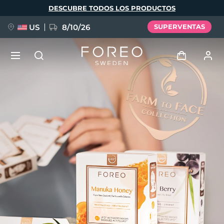
Pasar
DESCUBRE TODOS LOS PRODUCTOS
al
contenido
principal
US
8/10/26
SUPERVENTAS
NUEVO
Iniciar sesión
Idioma
BREAKING NEWS
Perfil de usuario
English
Deutsch
Español
Mis dispositivos
FAQ™ Pure Beauty-Tech Elixir
Français
Italiano
Português
Mis pedidos
Polski
Svenska
Русский
Türkçe
简体中文
繁體中文
Mis direcciones
issa™ Teeth Whitening Set
Mis suscripciones