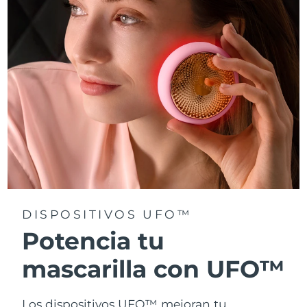
Turquía
Entrega prevista
8/10/26
Emiratos Árabes
Entrega prevista
8/10/26
Unidos
Reino Unido
Entrega prevista
8/9/26
Estados Unidos
Entrega prevista
8/10/26
Uzbekistán
Entrega prevista
8/14/26
Vietnam
Entrega prevista
8/15/26
DISPOSITIVOS UFO™
Potencia tu
mascarilla con UFO™
Los dispositivos UFO™ mejoran tu