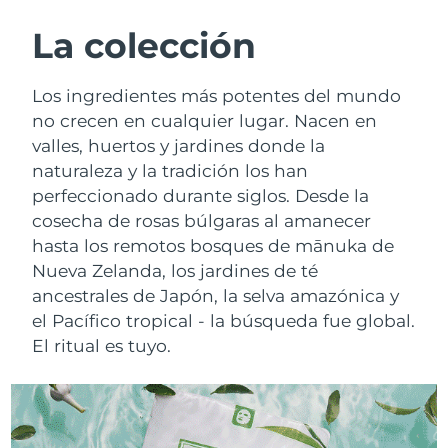
RUTINA SUECAS DE BELLEZA
Austria
Entrega prevista
8/9/26
La colección
Baréin
Entrega prevista
8/10/26
Los ingredientes más potentes del mundo
Limpieza facial
Lifting facial
no crecen en cualquier lugar. Nacen en
Bélgica
Entrega prevista
8/9/26
valles, huertos y jardines donde la
LUNA™ 4 pack
BEAR™ 2 pack
naturaleza y la tradición los han
Bermudas
Entrega prevista
8/15/26
Anti-aging massage
Microcurrent toning
perfeccionado durante siglos. Desde la
Bosnia y Herzegovina
cosecha de rosas búlgaras al amanecer
Entrega prevista
8/12/26
Hidratación
Cuidado bucal
hasta los remotos bosques de mānuka de
LUNA™ 4 Plus
BEAR™ 2 go
Brunéi
Entrega prevista
8/14/26
Nueva Zelanda, los jardines de té
UFO™ 3 pack
issa™ 4
Massage, LED heating
Microcurrent toning on-the-go
ancestrales de Japón, la selva amazónica y
TRATAMIENTO ANTIEDAD FAQ™
Deep facial hydration
Hybrid silicone sonic toothbrush
Bulgaria
Entrega prevista
8/9/26
el Pacífico tropical - la búsqueda fue global.
El ritual es tuyo.
NEW
LUNA™ 4 Men
BEAR™ 2 eyes & lips
Canadá
Entrega prevista
8/13/26
UFO™ 3 LED
issa™ 4 plus
For men, anti-aging massage
Microcurrent line smoothing device
Near-infrared and red light therapy
Smart hybrid silicone sonic toothbrush
Chile
Entrega prevista
8/13/26
device
Antiedad
Tratamientos LED