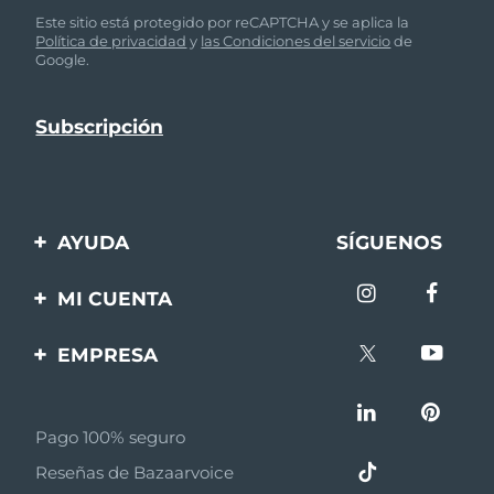
Este sitio está protegido por reCAPTCHA y se aplica la
Política de privacidad
y
las Condiciones del servicio
de
Google.
AYUDA
SÍGUENOS
Contáctanos
MI CUENTA
Pedidos y envíos
Registro de productos
EMPRESA
Garantía y devoluciones
Ayuda
Sobre FOREO
Preguntas frecuentes
Pago 100% seguro
Afiliados
Información de la
Reseñas de Bazaarvoice
batería
Noticias de afiliados