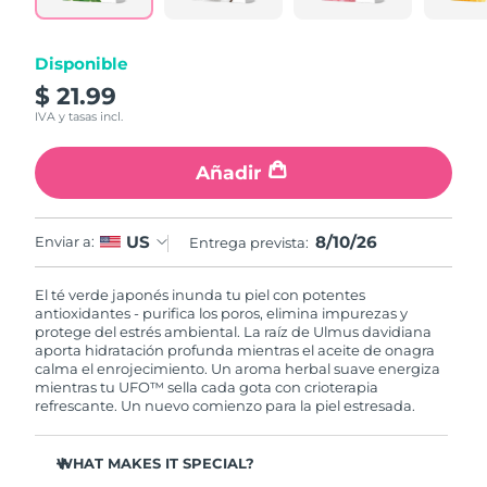
RAE de Macao
Entrega prevista
8/11/26
Disponible
(China)
$ 21.99
IVA y tasas incl.
Malasia
Entrega prevista
8/12/26
Añadir
Malta
Entrega prevista
8/9/26
México
Entrega prevista
8/13/26
8/10/26
US
Enviar a:
Entrega prevista:
Mónaco
Entrega prevista
8/10/26
El té verde japonés inunda tu piel con potentes
antioxidantes - purifica los poros, elimina impurezas y
Países Bajos
Entrega prevista
8/9/26
protege del estrés ambiental. La raíz de Ulmus davidiana
aporta hidratación profunda mientras el aceite de onagra
calma el enrojecimiento. Un aroma herbal suave energiza
Nueva Zelanda
Entrega prevista
8/9/26
mientras tu UFO™ sella cada gota con crioterapia
refrescante. Un nuevo comienzo para la piel estresada.
Noruega
Entrega prevista
8/9/26
WHAT MAKES IT SPECIAL?
Omán
Entrega prevista
8/12/26