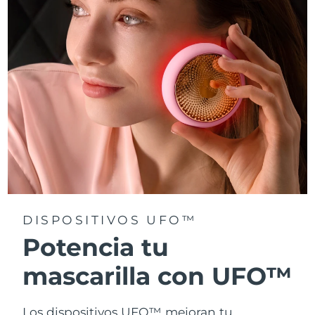
Turquía
Entrega prevista
8/11/26
Emiratos Árabes
Entrega prevista
8/11/26
Unidos
Reino Unido
Entrega prevista
8/10/26
Estados Unidos
Entrega prevista
8/11/26
Uzbekistán
Entrega prevista
8/15/26
Vietnam
Entrega prevista
8/16/26
DISPOSITIVOS UFO™
Potencia tu
mascarilla con UFO™
Los dispositivos UFO™ mejoran tu