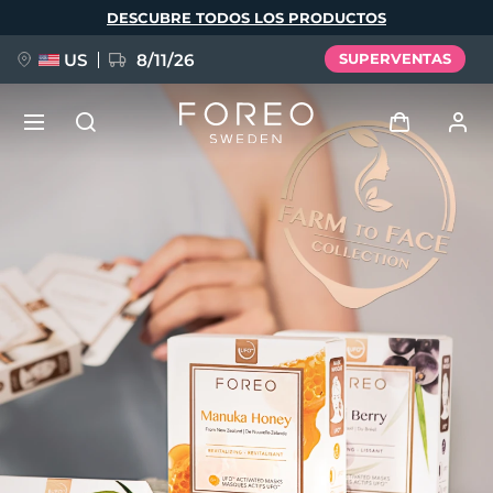
Pasar
DESCUBRE TODOS LOS PRODUCTOS
al
contenido
principal
US
8/11/26
SUPERVENTAS
NUEVO
Iniciar sesión
Idioma
BREAKING NEWS
Perfil de usuario
English
Deutsch
Español
Mis dispositivos
FAQ™ Pure Beauty-Tech Elixir
Français
Italiano
Português
Mis pedidos
Polski
Svenska
Русский
Türkçe
简体中文
繁體中文
Mis direcciones
issa™ Teeth Whitening Set
Mis suscripciones