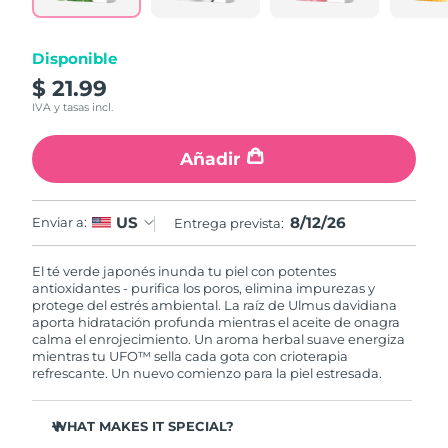
RAE de Macao
Entrega prevista
8/12/26
Disponible
(China)
$ 21.99
IVA y tasas incl.
Malasia
Entrega prevista
8/13/26
Añadir
Malta
Entrega prevista
8/10/26
México
Entrega prevista
8/14/26
8/12/26
US
Enviar a:
Entrega prevista:
Mónaco
Entrega prevista
8/11/26
El té verde japonés inunda tu piel con potentes
antioxidantes - purifica los poros, elimina impurezas y
Países Bajos
Entrega prevista
8/10/26
protege del estrés ambiental. La raíz de Ulmus davidiana
aporta hidratación profunda mientras el aceite de onagra
calma el enrojecimiento. Un aroma herbal suave energiza
Nueva Zelanda
Entrega prevista
8/10/26
mientras tu UFO™ sella cada gota con crioterapia
refrescante. Un nuevo comienzo para la piel estresada.
Noruega
Entrega prevista
8/10/26
WHAT MAKES IT SPECIAL?
Omán
Entrega prevista
8/13/26