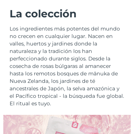
RUTINA SUECAS DE BELLEZA
Austria
Entrega prevista
8/10/26
La colección
Baréin
Entrega prevista
8/11/26
Los ingredientes más potentes del mundo
Limpieza facial
Lifting facial
no crecen en cualquier lugar. Nacen en
Bélgica
Entrega prevista
8/10/26
valles, huertos y jardines donde la
LUNA™ 4 pack
BEAR™ 2 pack
naturaleza y la tradición los han
Bermudas
Entrega prevista
8/16/26
Anti-aging massage
Microcurrent toning
perfeccionado durante siglos. Desde la
Bosnia y Herzegovina
cosecha de rosas búlgaras al amanecer
Entrega prevista
8/13/26
Hidratación
Cuidado bucal
hasta los remotos bosques de mānuka de
LUNA™ 4 Plus
BEAR™ 2 go
Brunéi
Entrega prevista
8/15/26
Nueva Zelanda, los jardines de té
UFO™ 3 pack
issa™ 4
Massage, LED heating
Microcurrent toning on-the-go
ancestrales de Japón, la selva amazónica y
TRATAMIENTO ANTIEDAD FAQ™
Deep facial hydration
Hybrid silicone sonic toothbrush
Bulgaria
Entrega prevista
8/10/26
el Pacífico tropical - la búsqueda fue global.
El ritual es tuyo.
NEW
LUNA™ 4 Men
BEAR™ 2 eyes & lips
Canadá
Entrega prevista
8/14/26
UFO™ 3 LED
issa™ 4 plus
For men, anti-aging massage
Microcurrent line smoothing device
Near-infrared and red light therapy
Smart hybrid silicone sonic toothbrush
Chile
Entrega prevista
8/14/26
device
Antiedad
Tratamientos LED