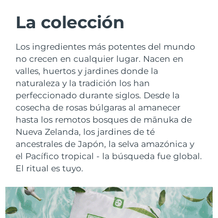
RUTINA SUECAS DE BELLEZA
Austria
Entrega prevista
8/10/26
La colección
Baréin
Entrega prevista
8/11/26
Los ingredientes más potentes del mundo
Limpieza facial
Lifting facial
no crecen en cualquier lugar. Nacen en
Bélgica
Entrega prevista
8/10/26
valles, huertos y jardines donde la
LUNA™ 4 pack
BEAR™ 2 pack
naturaleza y la tradición los han
Bermudas
Entrega prevista
8/16/26
Anti-aging massage
Microcurrent toning
perfeccionado durante siglos. Desde la
Bosnia y Herzegovina
cosecha de rosas búlgaras al amanecer
Entrega prevista
8/13/26
Hidratación
Cuidado bucal
hasta los remotos bosques de mānuka de
LUNA™ 4 Plus
BEAR™ 2 go
Brunéi
Entrega prevista
8/15/26
Nueva Zelanda, los jardines de té
UFO™ 3 pack
issa™ 4
Massage, LED heating
Microcurrent toning on-the-go
ancestrales de Japón, la selva amazónica y
TRATAMIENTO ANTIEDAD FAQ™
Deep facial hydration
Hybrid silicone sonic toothbrush
Bulgaria
Entrega prevista
8/10/26
el Pacífico tropical - la búsqueda fue global.
El ritual es tuyo.
NEW
LUNA™ 4 Men
BEAR™ 2 eyes & lips
Canadá
Entrega prevista
8/14/26
UFO™ 3 LED
issa™ 4 plus
For men, anti-aging massage
Microcurrent line smoothing device
Near-infrared and red light therapy
Smart hybrid silicone sonic toothbrush
Chile
Entrega prevista
8/14/26
device
Antiedad
Tratamientos LED