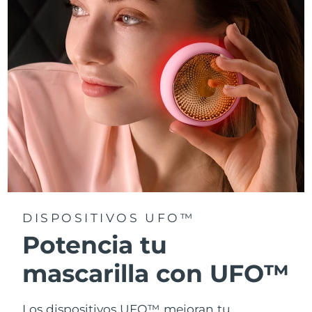
Turquía
Entrega prevista
8/11/26
Emiratos Árabes
Entrega prevista
8/11/26
Unidos
Reino Unido
Entrega prevista
8/10/26
Estados Unidos
Entrega prevista
8/11/26
Uzbekistán
Entrega prevista
8/15/26
Vietnam
Entrega prevista
8/16/26
DISPOSITIVOS UFO™
Potencia tu
mascarilla con UFO™
Los dispositivos UFO™ mejoran tu