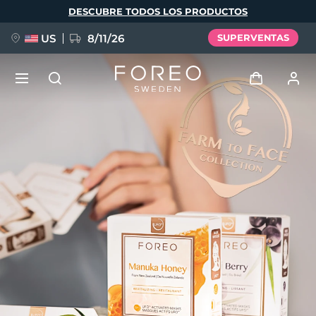
Pasar
DESCUBRE TODOS LOS PRODUCTOS
al
contenido
principal
US
8/11/26
SUPERVENTAS
NUEVO
Iniciar sesión
Idioma
BREAKING NEWS
Perfil de usuario
English
Deutsch
Español
Mis dispositivos
FAQ™ Pure Beauty-Tech Elixir
Français
Italiano
Português
Mis pedidos
Polski
Svenska
Русский
Türkçe
简体中文
繁體中文
Mis direcciones
issa™ Teeth Whitening Set
Mis suscripciones