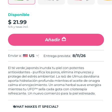
RAE de Macao
Entrega prevista
8/12/26
Disponible
(China)
$ 21.99
IVA y tasas incl.
Malasia
Entrega prevista
8/13/26
Añadir
Malta
Entrega prevista
8/10/26
México
Entrega prevista
8/14/26
8/11/26
US
Enviar a:
Entrega prevista:
Mónaco
Entrega prevista
8/11/26
El té verde japonés inunda tu piel con potentes
antioxidantes - purifica los poros, elimina impurezas y
Países Bajos
Entrega prevista
8/10/26
protege del estrés ambiental. La raíz de Ulmus davidiana
aporta hidratación profunda mientras el aceite de onagra
calma el enrojecimiento. Un aroma herbal suave energiza
Nueva Zelanda
Entrega prevista
8/10/26
mientras tu UFO™ sella cada gota con crioterapia
refrescante. Un nuevo comienzo para la piel estresada.
Noruega
Entrega prevista
8/10/26
WHAT MAKES IT SPECIAL?
Omán
Entrega prevista
8/13/26