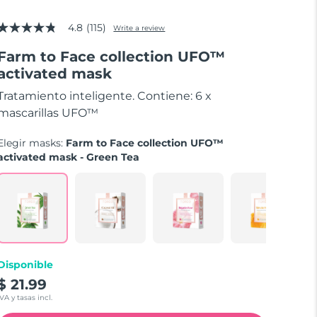
4.8
(115)
Write a review
4.8
out
Farm to Face collection UFO™
of
5
activated mask
stars,
average
Tratamiento inteligente. Contiene: 6 x
rating
value.
mascarillas UFO™
Read
115
Elegir masks:
Farm to Face collection UFO™
Reviews.
Same
activated mask - Green Tea
page
link.
Disponible
$ 21.99
IVA y tasas incl.