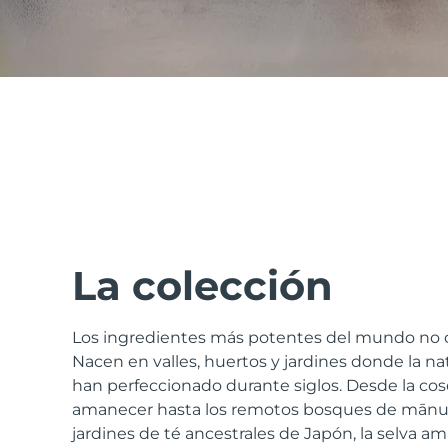
issa™ Teeth Whitening Set
FAQ™ Dual LED Panel
POPULAR
La colección
Los ingredientes más potentes del mundo no c
Sorpresas especiales
Superventas
Nacen en valles, huertos y jardines donde la natu
han perfeccionado durante siglos. Desde la cos
amanecer hasta los remotos bosques de mānuk
jardines de té ancestrales de Japón, la selva am