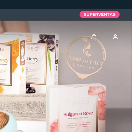
SUPERVENTAS
Iniciar sesión
Perfil de usuario
Mis dispositivos
Mis pedidos
Mis direcciones
Mis suscripciones