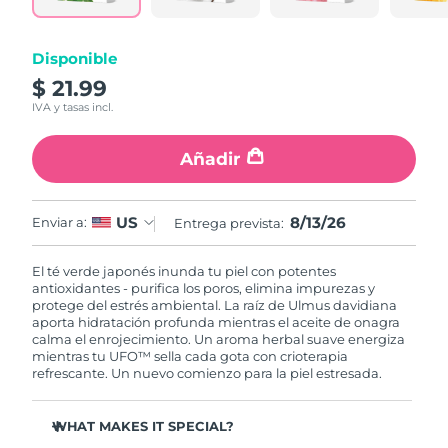
RAE de Macao
Entrega prevista
8/14/26
Disponible
(China)
$ 21.99
IVA y tasas incl.
Malasia
Entrega prevista
8/15/26
Añadir
Malta
Entrega prevista
8/12/26
México
Entrega prevista
8/16/26
8/13/26
US
Enviar a:
Entrega prevista:
Mónaco
Entrega prevista
8/13/26
El té verde japonés inunda tu piel con potentes
antioxidantes - purifica los poros, elimina impurezas y
Países Bajos
Entrega prevista
8/12/26
protege del estrés ambiental. La raíz de Ulmus davidiana
aporta hidratación profunda mientras el aceite de onagra
calma el enrojecimiento. Un aroma herbal suave energiza
Nueva Zelanda
Entrega prevista
8/12/26
mientras tu UFO™ sella cada gota con crioterapia
refrescante. Un nuevo comienzo para la piel estresada.
Noruega
Entrega prevista
8/12/26
WHAT MAKES IT SPECIAL?
Omán
Entrega prevista
8/15/26