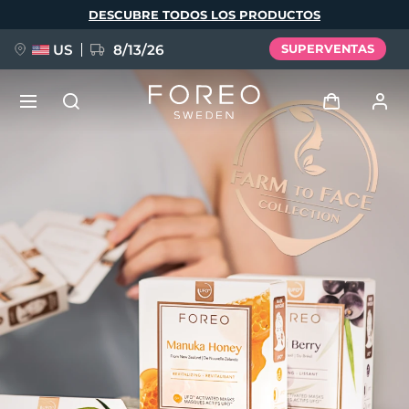
Pasar
DESCUBRE TODOS LOS PRODUCTOS
al
contenido
principal
US
8/13/26
SUPERVENTAS
NUEVO
Iniciar sesión
Idioma
BREAKING NEWS
Perfil de usuario
English
Deutsch
Español
Mis dispositivos
FAQ™ Pure Beauty-Tech Elixir
Français
Italiano
Português
Mis pedidos
Polski
Svenska
Русский
Türkçe
简体中文
繁體中文
Mis direcciones
issa™ Teeth Whitening Set
Mis suscripciones