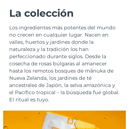
RUTINA SUECAS DE BELLEZA
Austria
Entrega prevista
8/12/26
La colección
Baréin
Entrega prevista
8/13/26
Los ingredientes más potentes del mundo
Limpieza facial
Lifting facial
no crecen en cualquier lugar. Nacen en
Bélgica
Entrega prevista
8/12/26
valles, huertos y jardines donde la
LUNA™ 4 pack
BEAR™ 2 pack
naturaleza y la tradición los han
Bermudas
Entrega prevista
8/18/26
Anti-aging massage
Microcurrent toning
perfeccionado durante siglos. Desde la
Bosnia y Herzegovina
cosecha de rosas búlgaras al amanecer
Entrega prevista
8/15/26
Hidratación
Cuidado bucal
hasta los remotos bosques de mānuka de
LUNA™ 4 Plus
BEAR™ 2 go
Brunéi
Entrega prevista
8/17/26
Nueva Zelanda, los jardines de té
UFO™ 3 pack
issa™ 4
Massage, LED heating
Microcurrent toning on-the-go
ancestrales de Japón, la selva amazónica y
TRATAMIENTO ANTIEDAD FAQ™
Deep facial hydration
Hybrid silicone sonic toothbrush
Bulgaria
Entrega prevista
8/12/26
el Pacífico tropical - la búsqueda fue global.
El ritual es tuyo.
NEW
LUNA™ 4 Men
BEAR™ 2 eyes & lips
Canadá
Entrega prevista
8/16/26
UFO™ 3 LED
issa™ 4 plus
For men, anti-aging massage
Microcurrent line smoothing device
Near-infrared and red light therapy
Smart hybrid silicone sonic toothbrush
Chile
Entrega prevista
8/16/26
device
Antiedad
Tratamientos LED