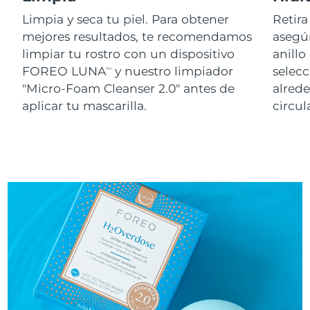
Limpia y seca tu piel. Para obtener
Retira
mejores resultados, te recomendamos
asegúr
limpiar tu rostro con un dispositivo
anillo
FOREO LUNA
y nuestro limpiador
selecc
TM
"Micro-Foam Cleanser 2.0" antes de
alred
aplicar tu mascarilla.
circul