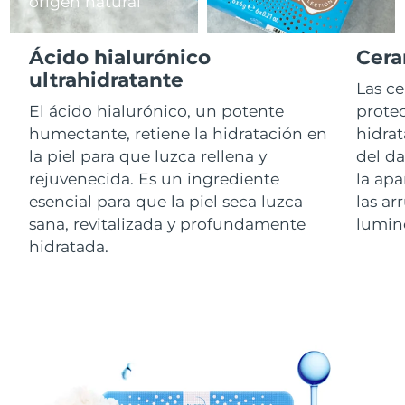
origen natural
RAE de Macao
Entrega prevista
8/14/26
Ácido hialurónico
Cera
(China)
ultrahidratante
Las c
Malasia
Entrega prevista
8/15/26
El ácido hialurónico, un potente
protec
humectante, retiene la hidratación en
hidrat
Malta
Entrega prevista
8/12/26
la piel para que luzca rellena y
del d
rejuvenecida. Es un ingrediente
la apa
México
Entrega prevista
8/16/26
esencial para que la piel seca luzca
las ar
sana, revitalizada y profundamente
lumin
Mónaco
Entrega prevista
8/13/26
hidratada.
Países Bajos
Entrega prevista
8/12/26
Nueva Zelanda
Entrega prevista
8/12/26
Noruega
Entrega prevista
8/12/26
Omán
Entrega prevista
8/15/26