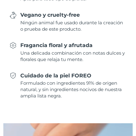
Singapur
Entrega prevista
8/14/26
Vegano y cruelty-free
Eslovaquia
Entrega prevista
8/12/26
Ningún animal fue usado durante la creación
o prueba de este producto.
Eslovenia
Entrega prevista
8/12/26
Fragancia floral y afrutada
Sudáfrica
Entrega prevista
8/20/26
Una delicada combinación con notas dulces y
florales que relaja tu mente.
Corea del Sur
Entrega prevista
8/14/26
Cuidado de la piel FOREO
España
Entrega prevista
8/12/26
Formulado con ingredientes 91% de origen
natural, y sin ingredientes nocivos de nuestra
Suecia
Entrega prevista
8/12/26
amplia lista negra.
Suiza
Entrega prevista
8/12/26
Taiwán
Entrega prevista
8/17/26
Tailandia
Entrega prevista
8/16/26