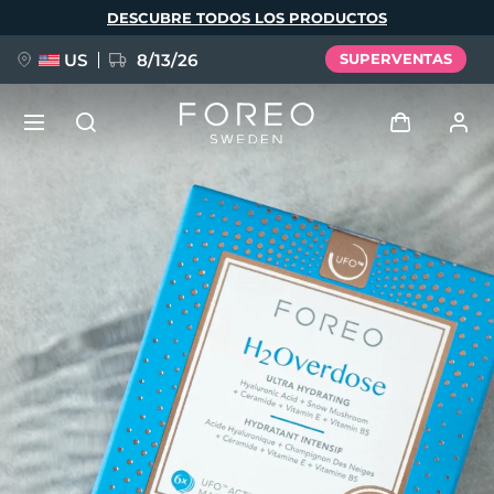
Pasar
DESCUBRE TODOS LOS PRODUCTOS
al
contenido
principal
US
8/13/26
SUPERVENTAS
NUEVO
Iniciar sesión
Idioma
BREAKING NEWS
Perfil de usuario
English
Deutsch
Español
Mis dispositivos
FAQ™ Pure Beauty-Tech Elixir
Français
Italiano
Português
Mis pedidos
Polski
Svenska
Русский
Türkçe
简体中文
繁體中文
Mis direcciones
issa™ Teeth Whitening Set
Mis suscripciones