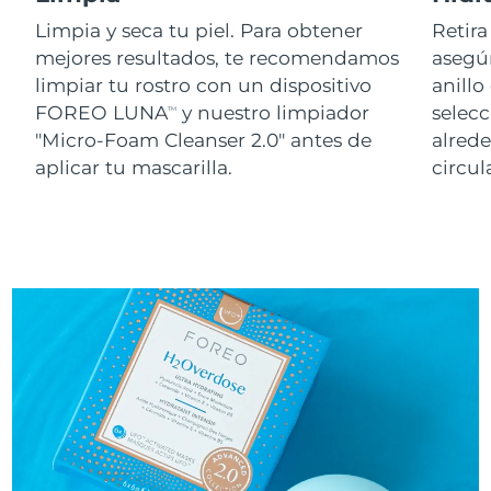
Limpia y seca tu piel. Para obtener
Retira
mejores resultados, te recomendamos
asegúr
limpiar tu rostro con un dispositivo
anillo
FOREO LUNA
y nuestro limpiador
selecc
TM
"Micro-Foam Cleanser 2.0" antes de
alred
aplicar tu mascarilla.
circul