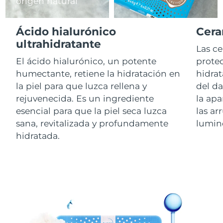
origen natural
RAE de Macao
Entrega prevista
8/12/26
Ácido hialurónico
Cera
(China)
ultrahidratante
Las c
Malasia
Entrega prevista
8/13/26
El ácido hialurónico, un potente
protec
humectante, retiene la hidratación en
hidrat
Malta
Entrega prevista
8/10/26
la piel para que luzca rellena y
del d
rejuvenecida. Es un ingrediente
la apa
México
Entrega prevista
8/14/26
esencial para que la piel seca luzca
las ar
sana, revitalizada y profundamente
lumin
Mónaco
Entrega prevista
8/11/26
hidratada.
Países Bajos
Entrega prevista
8/10/26
Nueva Zelanda
Entrega prevista
8/10/26
Noruega
Entrega prevista
8/10/26
Omán
Entrega prevista
8/13/26