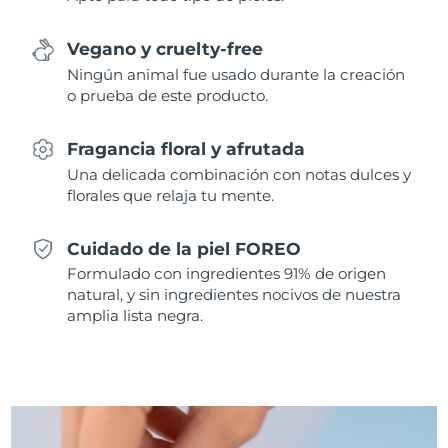
Singapur
Entrega prevista
8/12/26
Vegano y cruelty-free
Eslovaquia
Entrega prevista
8/10/26
Ningún animal fue usado durante la creación
o prueba de este producto.
Eslovenia
Entrega prevista
8/10/26
Fragancia floral y afrutada
Sudáfrica
Entrega prevista
8/18/26
Una delicada combinación con notas dulces y
florales que relaja tu mente.
Corea del Sur
Entrega prevista
8/12/26
Cuidado de la piel FOREO
España
Entrega prevista
8/10/26
Formulado con ingredientes 91% de origen
natural, y sin ingredientes nocivos de nuestra
Suecia
Entrega prevista
8/10/26
amplia lista negra.
Suiza
Entrega prevista
8/10/26
Taiwán
Entrega prevista
8/15/26
Tailandia
Entrega prevista
8/14/26