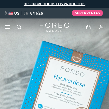
Pasar
DESCUBRE TODOS LOS PRODUCTOS
al
contenido
principal
US
8/11/26
SUPERVENTAS
NUEVO
Iniciar sesión
Idioma
BREAKING NEWS
Perfil de usuario
English
Deutsch
Español
Mis dispositivos
FAQ™ Pure Beauty-Tech Elixir
Français
Italiano
Português
Mis pedidos
Polski
Svenska
Русский
Türkçe
简体中文
繁體中文
Mis direcciones
issa™ Teeth Whitening Set
Mis suscripciones