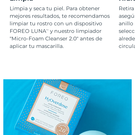
Limpia y seca tu piel. Para obtener
Retira
mejores resultados, te recomendamos
asegúr
limpiar tu rostro con un dispositivo
anillo
FOREO LUNA
y nuestro limpiador
selecc
TM
"Micro-Foam Cleanser 2.0" antes de
alred
aplicar tu mascarilla.
circul