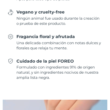
Singapur
Entrega prevista
8/10/26
Vegano y cruelty-free
Eslovaquia
Entrega prevista
8/8/26
Ningún animal fue usado durante la creación
o prueba de este producto.
Eslovenia
Entrega prevista
8/8/26
Fragancia floral y afrutada
Sudáfrica
Entrega prevista
8/16/26
Una delicada combinación con notas dulces y
florales que relaja tu mente.
Corea del Sur
Entrega prevista
8/10/26
Cuidado de la piel FOREO
España
Entrega prevista
8/8/26
Formulado con ingredientes 91% de origen
natural, y sin ingredientes nocivos de nuestra
Suecia
Entrega prevista
8/8/26
amplia lista negra.
Suiza
Entrega prevista
8/8/26
Taiwán
Entrega prevista
8/13/26
Tailandia
Entrega prevista
8/12/26