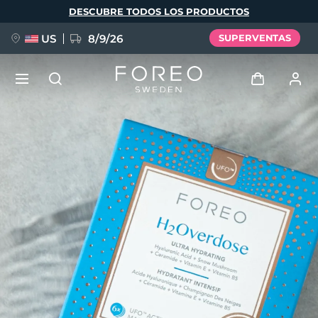
Pasar
DESCUBRE TODOS LOS PRODUCTOS
al
contenido
principal
US
8/9/26
SUPERVENTAS
NUEVO
Iniciar sesión
Idioma
BREAKING NEWS
Perfil de usuario
English
Deutsch
Español
Mis dispositivos
FAQ™ Pure Beauty-Tech Elixir
Français
Italiano
Português
Mis pedidos
Polski
Svenska
Русский
Türkçe
简体中文
繁體中文
Mis direcciones
issa™ Teeth Whitening Set
Mis suscripciones