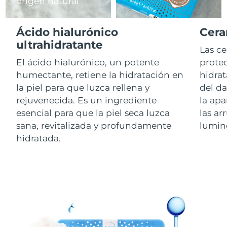
origen natural
RAE de Macao
Entrega prevista
8/10/26
Ácido hialurónico
Cera
(China)
ultrahidratante
Las c
Malasia
Entrega prevista
8/11/26
El ácido hialurónico, un potente
protec
humectante, retiene la hidratación en
hidrat
Malta
Entrega prevista
8/8/26
la piel para que luzca rellena y
del d
rejuvenecida. Es un ingrediente
la apa
México
Entrega prevista
8/12/26
esencial para que la piel seca luzca
las ar
sana, revitalizada y profundamente
lumin
Mónaco
Entrega prevista
8/9/26
hidratada.
Países Bajos
Entrega prevista
8/8/26
Nueva Zelanda
Entrega prevista
8/8/26
Noruega
Entrega prevista
8/8/26
Omán
Entrega prevista
8/11/26