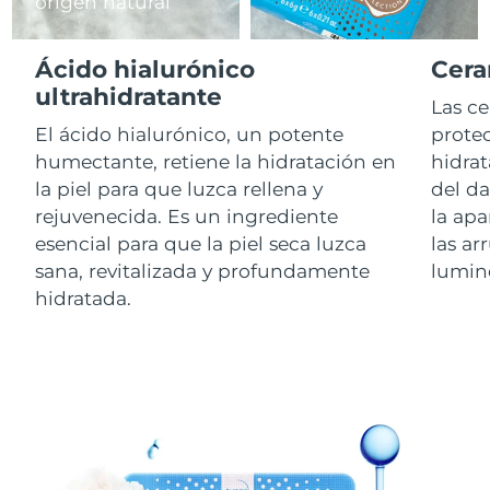
origen natural
RAE de Macao
Entrega prevista
8/11/26
Ácido hialurónico
Cera
(China)
ultrahidratante
Las c
Malasia
Entrega prevista
8/12/26
El ácido hialurónico, un potente
protec
humectante, retiene la hidratación en
hidrat
Malta
Entrega prevista
8/9/26
la piel para que luzca rellena y
del d
rejuvenecida. Es un ingrediente
la apa
México
Entrega prevista
8/13/26
esencial para que la piel seca luzca
las ar
sana, revitalizada y profundamente
lumin
Mónaco
Entrega prevista
8/10/26
hidratada.
Países Bajos
Entrega prevista
8/9/26
Nueva Zelanda
Entrega prevista
8/9/26
Noruega
Entrega prevista
8/9/26
Omán
Entrega prevista
8/12/26