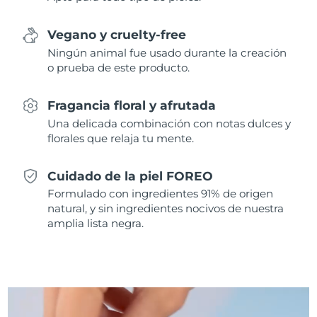
Singapur
Entrega prevista
8/11/26
Vegano y cruelty-free
Eslovaquia
Entrega prevista
8/9/26
Ningún animal fue usado durante la creación
o prueba de este producto.
Eslovenia
Entrega prevista
8/9/26
Fragancia floral y afrutada
Sudáfrica
Entrega prevista
8/17/26
Una delicada combinación con notas dulces y
florales que relaja tu mente.
Corea del Sur
Entrega prevista
8/11/26
Cuidado de la piel FOREO
España
Entrega prevista
8/9/26
Formulado con ingredientes 91% de origen
natural, y sin ingredientes nocivos de nuestra
Suecia
Entrega prevista
8/9/26
amplia lista negra.
Suiza
Entrega prevista
8/9/26
Taiwán
Entrega prevista
8/14/26
Tailandia
Entrega prevista
8/13/26