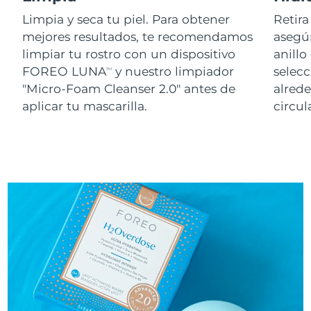
Limpia y seca tu piel. Para obtener
Retira
mejores resultados, te recomendamos
asegúr
limpiar tu rostro con un dispositivo
anillo
FOREO LUNA
y nuestro limpiador
selecc
TM
"Micro-Foam Cleanser 2.0" antes de
alred
aplicar tu mascarilla.
circul