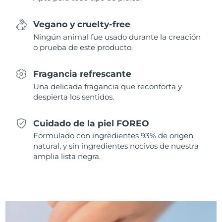
Singapur
Entrega prevista
8/12/26
Vegano y cruelty-free
Eslovaquia
Entrega prevista
8/10/26
Ningún animal fue usado durante la creación
o prueba de este producto.
Eslovenia
Entrega prevista
8/10/26
Fragancia refrescante
Sudáfrica
Entrega prevista
8/18/26
Una delicada fragancia que reconforta y
despierta los sentidos.
Corea del Sur
Entrega prevista
8/12/26
Cuidado de la piel FOREO
España
Entrega prevista
8/10/26
Formulado con ingredientes 93% de origen
natural, y sin ingredientes nocivos de nuestra
Suecia
Entrega prevista
8/10/26
amplia lista negra.
Suiza
Entrega prevista
8/10/26
Taiwán
Entrega prevista
8/15/26
Tailandia
Entrega prevista
8/14/26