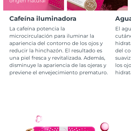
origen natural
RAE de Macao
Entrega prevista
8/12/26
Cafeína iluminadora
Agua
(China)
La cafeína potencia la
El agu
Malasia
Entrega prevista
8/13/26
microcirculación para iluminar la
cutáne
apariencia del contorno de los ojos y
hidrat
Malta
Entrega prevista
8/10/26
reducir la hinchazón. El resultado es
del co
una piel fresca y revitalizada. Además,
suaviz
México
Entrega prevista
8/14/26
disminuye la apariencia de las ojeras y
los oj
previene el envejecimiento prematuro.
hidrat
Mónaco
Entrega prevista
8/11/26
Países Bajos
Entrega prevista
8/10/26
Nueva Zelanda
Entrega prevista
8/10/26
Noruega
Entrega prevista
8/10/26
Omán
Entrega prevista
8/13/26