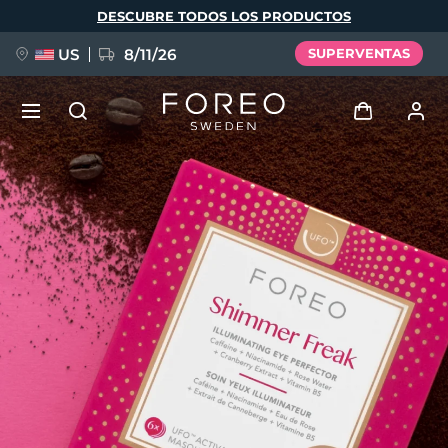
Pasar
DESCUBRE TODOS LOS PRODUCTOS
al
contenido
principal
US
8/11/26
SUPERVENTAS
NUEVO
Iniciar sesión
Idioma
BREAKING NEWS
Perfil de usuario
English
Deutsch
Español
Mis dispositivos
FAQ™ Pure Beauty-Tech Elixir
Français
Italiano
Português
Mis pedidos
Polski
Svenska
Русский
Türkçe
简体中文
繁體中文
Mis direcciones
issa™ Teeth Whitening Set
Mis suscripciones