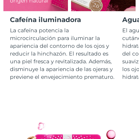
origen natural
RAE de Macao
Entrega prevista
8/12/26
Cafeína iluminadora
Agua
(China)
La cafeína potencia la
El agu
Malasia
Entrega prevista
8/13/26
microcirculación para iluminar la
cutáne
apariencia del contorno de los ojos y
hidrat
Malta
Entrega prevista
8/10/26
reducir la hinchazón. El resultado es
del co
una piel fresca y revitalizada. Además,
suaviz
México
Entrega prevista
8/14/26
disminuye la apariencia de las ojeras y
los oj
previene el envejecimiento prematuro.
hidrat
Mónaco
Entrega prevista
8/11/26
Países Bajos
Entrega prevista
8/10/26
Nueva Zelanda
Entrega prevista
8/10/26
Noruega
Entrega prevista
8/10/26
Omán
Entrega prevista
8/13/26