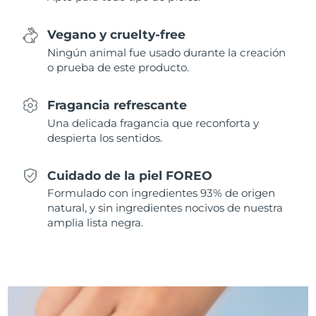
Singapur
Entrega prevista
8/12/26
Vegano y cruelty-free
Eslovaquia
Entrega prevista
8/10/26
Ningún animal fue usado durante la creación
o prueba de este producto.
Eslovenia
Entrega prevista
8/10/26
Fragancia refrescante
Sudáfrica
Entrega prevista
8/18/26
Una delicada fragancia que reconforta y
despierta los sentidos.
Corea del Sur
Entrega prevista
8/12/26
Cuidado de la piel FOREO
España
Entrega prevista
8/10/26
Formulado con ingredientes 93% de origen
natural, y sin ingredientes nocivos de nuestra
Suecia
Entrega prevista
8/10/26
amplia lista negra.
Suiza
Entrega prevista
8/10/26
Taiwán
Entrega prevista
8/15/26
Tailandia
Entrega prevista
8/14/26