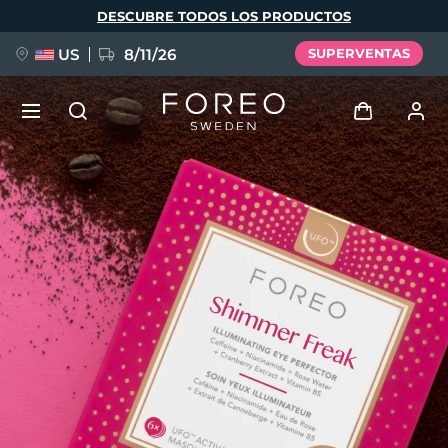
Pasar
DESCUBRE TODOS LOS PRODUCTOS
al
contenido
principal
US
8/11/26
SUPERVENTAS
NUEVO
Iniciar sesión
Idioma
BREAKING NEWS
Perfil de usuario
English
Deutsch
Español
Mis dispositivos
FAQ™ Pure Beauty-Tech Elixir
Français
Italiano
Português
Mis pedidos
Polski
Svenska
Русский
Türkçe
简体中文
繁體中文
Mis direcciones
issa™ Teeth Whitening Set
Mis suscripciones