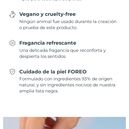
Singapur
Entrega prevista
8/13/26
Vegano y cruelty-free
Eslovaquia
Entrega prevista
8/11/26
Ningún animal fue usado durante la creación
o prueba de este producto.
Eslovenia
Entrega prevista
8/11/26
Fragancia refrescante
Sudáfrica
Entrega prevista
8/19/26
Una delicada fragancia que reconforta y
despierta los sentidos.
Corea del Sur
Entrega prevista
8/13/26
Cuidado de la piel FOREO
España
Entrega prevista
8/11/26
Formulado con ingredientes 93% de origen
natural, y sin ingredientes nocivos de nuestra
Suecia
Entrega prevista
8/11/26
amplia lista negra.
Suiza
Entrega prevista
8/11/26
Taiwán
Entrega prevista
8/16/26
Tailandia
Entrega prevista
8/15/26