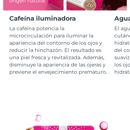
origen natural
RAE de Macao
Entrega prevista
8/13/26
Cafeína iluminadora
Agua
(China)
La cafeína potencia la
El agu
Malasia
Entrega prevista
8/14/26
microcirculación para iluminar la
cutáne
apariencia del contorno de los ojos y
hidrat
Malta
Entrega prevista
8/11/26
reducir la hinchazón. El resultado es
del co
una piel fresca y revitalizada. Además,
suaviz
México
Entrega prevista
8/15/26
disminuye la apariencia de las ojeras y
los oj
previene el envejecimiento prematuro.
hidrat
Mónaco
Entrega prevista
8/12/26
Países Bajos
Entrega prevista
8/11/26
Nueva Zelanda
Entrega prevista
8/11/26
Noruega
Entrega prevista
8/11/26
Omán
Entrega prevista
8/14/26