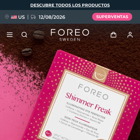
Pasar
DESCUBRE TODOS LOS PRODUCTOS
al
contenido
principal
US
12/08/2026
SUPERVENTAS
NUEVO
Iniciar sesión
Idioma
BREAKING NEWS
Perfil de usuario
English
Deutsch
Español
Mis dispositivos
FAQ™ Pure Beauty-Tech Elixir
Français
Italiano
Português
Mis pedidos
Polski
Svenska
Русский
Türkçe
简体中文
繁體中文
Mis direcciones
issa™ Teeth Whitening Set
Mis suscripciones