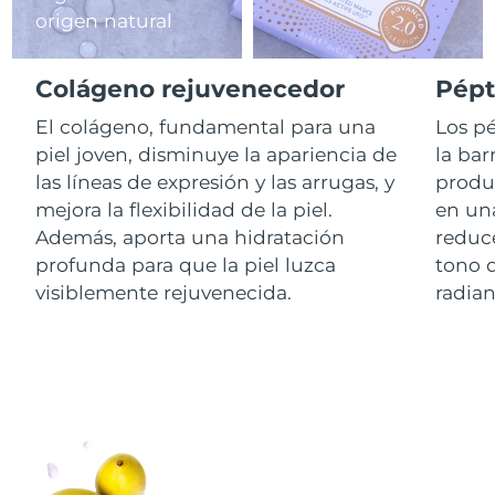
origen natural
RAE de Macao
Entrega prevista
8/10/26
(China)
Colágeno rejuvenecedor
Pépt
Malasia
El colágeno, fundamental para una
Los pé
Entrega prevista
8/11/26
piel joven, disminuye la apariencia de
la bar
Malta
Entrega prevista
8/8/26
las líneas de expresión y las arrugas, y
produc
mejora la flexibilidad de la piel.
en una
México
Entrega prevista
8/12/26
Además, aporta una hidratación
reduce
profunda para que la piel luzca
tono d
Mónaco
Entrega prevista
8/9/26
visiblemente rejuvenecida.
radian
Países Bajos
Entrega prevista
8/8/26
Nueva Zelanda
Entrega prevista
8/8/26
Noruega
Entrega prevista
8/8/26
Omán
Entrega prevista
8/11/26