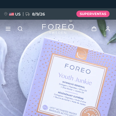
Pasar
al
contenido
principal
US
8/9/26
SUPERVENTAS
NUEVO
Iniciar sesión
Idioma
BREAKING NEWS
Perfil de usuario
English
Deutsch
Español
Mis dispositivos
FAQ™ Pure Beauty-Tech Elixir
Français
Italiano
Português
Mis pedidos
Polski
Svenska
Русский
Türkçe
简体中文
繁體中文
Mis direcciones
issa™ Teeth Whitening Set
Mis suscripciones