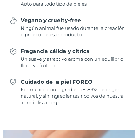
Apto para todo tipo de pieles.
Singapur
Entrega prevista
8/10/26
Eslovaquia
Entrega prevista
8/8/26
Vegano y cruelty-free
Ningún animal fue usado durante la creación
Eslovenia
Entrega prevista
8/8/26
o prueba de este producto.
Sudáfrica
Entrega prevista
8/16/26
Fragancia cálida y cítrica
Un suave y atractivo aroma con un equilibrio
Corea del Sur
Entrega prevista
8/10/26
floral y afrutado.
España
Entrega prevista
8/8/26
Cuidado de la piel FOREO
Formulado con ingredientes 89% de origen
Suecia
Entrega prevista
8/8/26
natural, y sin ingredientes nocivos de nuestra
amplia lista negra.
Suiza
Entrega prevista
8/8/26
Taiwán
Entrega prevista
8/13/26
Tailandia
Entrega prevista
8/12/26