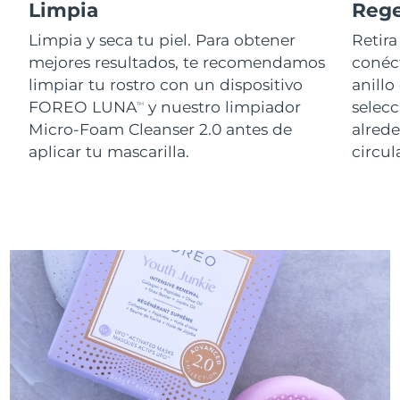
Limpia
Reg
Limpia y seca tu piel. Para obtener
Retira
mejores resultados, te recomendamos
conéct
limpiar tu rostro con un dispositivo
anillo
FOREO LUNA
y nuestro limpiador
selecc
TM
Micro-Foam Cleanser 2.0 antes de
alred
aplicar tu mascarilla.
circu