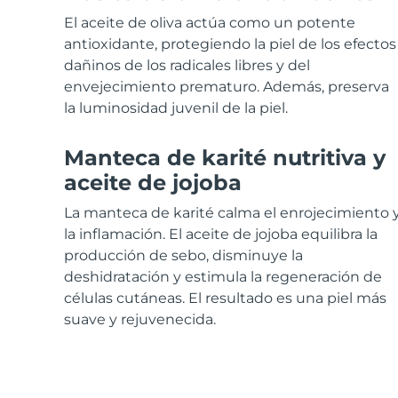
Cuidado de la piel KIWI™
All acne treatment devices
All revitalizing eye massagers
Serum
issa™ Teeth Whitening Gel
El aceite de oliva actúa como un potente
Advanced pore care essentials
For healthy hair
18% PAP
antioxidante, protegiendo la piel de los efectos
dañinos de los radicales libres y del
Cosméticos
Hombres
envejecimiento prematuro. Además, preserva
la luminosidad juvenil de la piel.
Manteca de karité nutritiva y
Comprar todo
aceite de jojoba
La manteca de karité calma el enrojecimiento 
la inflamación. El aceite de jojoba equilibra la
FOREO APP
producción de sebo, disminuye la
deshidratación y estimula la regeneración de
ACERCA DE
células cutáneas. El resultado es una piel más
suave y rejuvenecida.