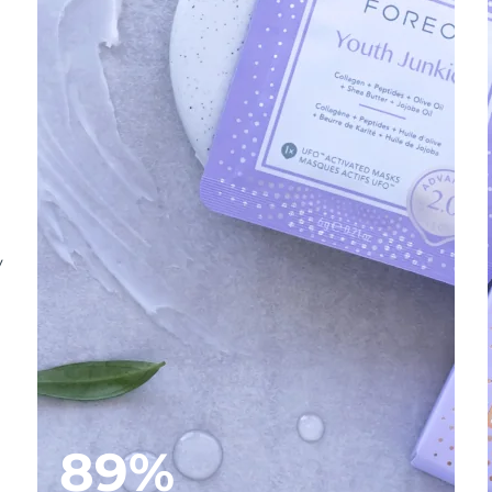
y
89%