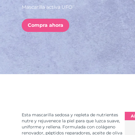
Mascarilla activa UFO
TM
issa™ Teeth Whitening Set
Compra ahora
FAQ™ Dual LED Panel
POPULAR
Sorpresas especiales
Superventas
Esta mascarilla sedosa y repleta de nutrientes
A
nutre y rejuvenece la piel para que luzca suave,
uniforme y rellena. Formulada con colágeno
renovador, péptidos reparadores, aceite de oliva