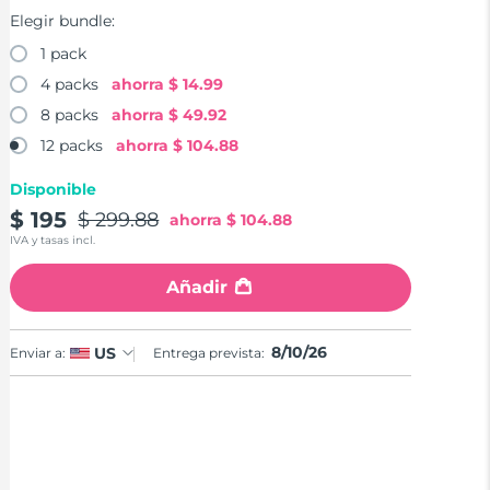
Elegir bundle:
1 pack
4 packs
ahorra
$ 14.99
8 packs
ahorra
$ 49.92
12 packs
ahorra
$ 104.88
Disponible
$ 195
$ 299.88
ahorra
$ 104.88
IVA y tasas incl.
Añadir
8/10/26
US
Enviar a:
Entrega prevista: