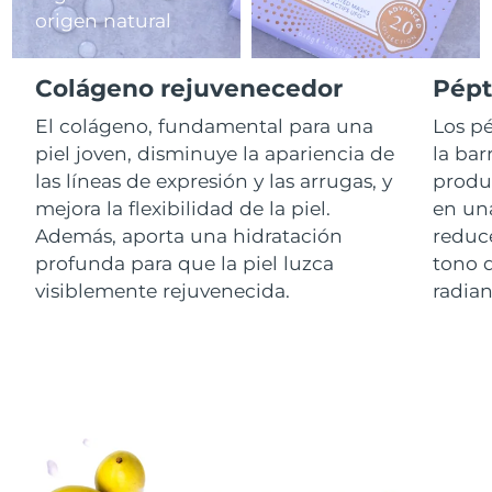
origen natural
RAE de Macao
Entrega prevista
8/11/26
(China)
Colágeno rejuvenecedor
Pépt
Malasia
El colágeno, fundamental para una
Los pé
Entrega prevista
8/12/26
piel joven, disminuye la apariencia de
la bar
Malta
Entrega prevista
8/9/26
las líneas de expresión y las arrugas, y
produc
mejora la flexibilidad de la piel.
en una
México
Entrega prevista
8/13/26
Además, aporta una hidratación
reduce
profunda para que la piel luzca
tono d
Mónaco
Entrega prevista
8/10/26
visiblemente rejuvenecida.
radian
Países Bajos
Entrega prevista
8/9/26
Nueva Zelanda
Entrega prevista
8/9/26
Noruega
Entrega prevista
8/9/26
Omán
Entrega prevista
8/12/26