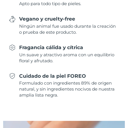
Apto para todo tipo de pieles.
Singapur
Entrega prevista
8/11/26
Eslovaquia
Entrega prevista
8/9/26
Vegano y cruelty-free
Ningún animal fue usado durante la creación
Eslovenia
Entrega prevista
8/9/26
o prueba de este producto.
Sudáfrica
Entrega prevista
8/17/26
Fragancia cálida y cítrica
Un suave y atractivo aroma con un equilibrio
Corea del Sur
Entrega prevista
8/11/26
floral y afrutado.
España
Entrega prevista
8/9/26
Cuidado de la piel FOREO
Formulado con ingredientes 89% de origen
Suecia
Entrega prevista
8/9/26
natural, y sin ingredientes nocivos de nuestra
amplia lista negra.
Suiza
Entrega prevista
8/9/26
Taiwán
Entrega prevista
8/14/26
Tailandia
Entrega prevista
8/13/26