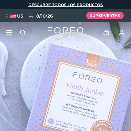
Pasar
DESCUBRE TODOS LOS PRODUCTOS
al
contenido
principal
US
8/10/26
SUPERVENTAS
NUEVO
Iniciar sesión
Idioma
BREAKING NEWS
Perfil de usuario
English
Deutsch
Español
Mis dispositivos
FAQ™ Pure Beauty-Tech Elixir
Français
Italiano
Português
Mis pedidos
Polski
Svenska
Русский
Türkçe
简体中文
繁體中文
Mis direcciones
issa™ Teeth Whitening Set
Mis suscripciones