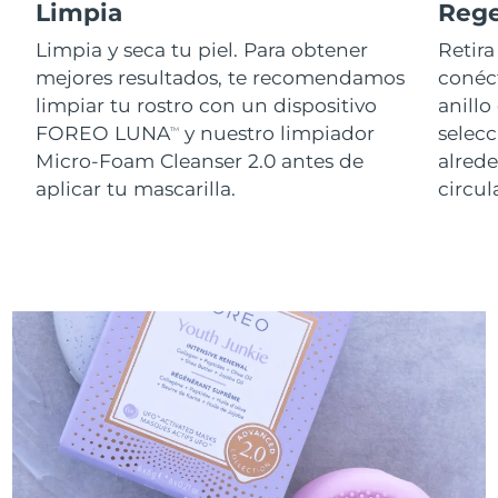
Limpia
Reg
Limpia y seca tu piel. Para obtener
Retira
mejores resultados, te recomendamos
conéct
limpiar tu rostro con un dispositivo
anillo
FOREO LUNA
y nuestro limpiador
selecc
TM
Micro-Foam Cleanser 2.0 antes de
alred
aplicar tu mascarilla.
circu