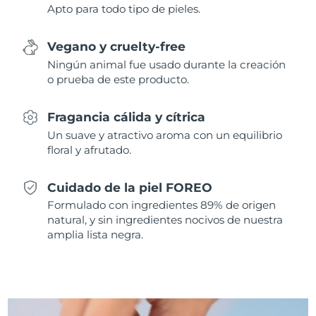
Apto para todo tipo de pieles.
Singapur
Entrega prevista
8/14/26
Eslovaquia
Entrega prevista
8/12/26
Vegano y cruelty-free
Ningún animal fue usado durante la creación
Eslovenia
Entrega prevista
8/12/26
o prueba de este producto.
Sudáfrica
Entrega prevista
8/20/26
Fragancia cálida y cítrica
Un suave y atractivo aroma con un equilibrio
Corea del Sur
Entrega prevista
8/14/26
floral y afrutado.
España
Entrega prevista
8/12/26
Cuidado de la piel FOREO
Formulado con ingredientes 89% de origen
Suecia
Entrega prevista
8/12/26
natural, y sin ingredientes nocivos de nuestra
amplia lista negra.
Suiza
Entrega prevista
8/12/26
Taiwán
Entrega prevista
8/17/26
Tailandia
Entrega prevista
8/16/26