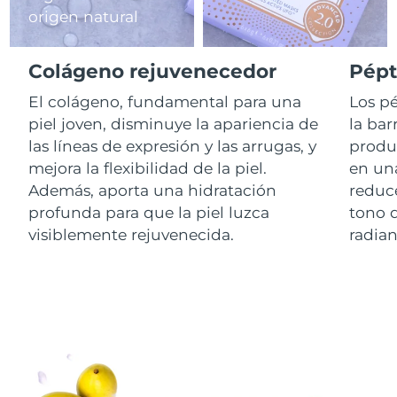
origen natural
RAE de Macao
Entrega prevista
8/14/26
(China)
Colágeno rejuvenecedor
Pépt
Malasia
El colágeno, fundamental para una
Los pé
Entrega prevista
8/15/26
piel joven, disminuye la apariencia de
la bar
Malta
Entrega prevista
8/12/26
las líneas de expresión y las arrugas, y
produc
mejora la flexibilidad de la piel.
en una
México
Entrega prevista
8/16/26
Además, aporta una hidratación
reduce
profunda para que la piel luzca
tono d
Mónaco
Entrega prevista
8/13/26
visiblemente rejuvenecida.
radian
Países Bajos
Entrega prevista
8/12/26
Nueva Zelanda
Entrega prevista
8/12/26
Noruega
Entrega prevista
8/12/26
Omán
Entrega prevista
8/15/26