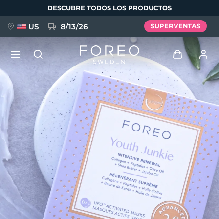
Pasar
DESCUBRE TODOS LOS PRODUCTOS
al
contenido
principal
US
8/13/26
SUPERVENTAS
NUEVO
Iniciar sesión
Idioma
BREAKING NEWS
Perfil de usuario
English
Deutsch
Español
Mis dispositivos
FAQ™ Pure Beauty-Tech Elixir
Français
Italiano
Português
Mis pedidos
Polski
Svenska
Русский
Türkçe
简体中文
繁體中文
Mis direcciones
issa™ Teeth Whitening Set
Mis suscripciones