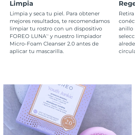
Limpia
Reg
Limpia y seca tu piel. Para obtener
Retira
mejores resultados, te recomendamos
conéct
limpiar tu rostro con un dispositivo
anillo
FOREO LUNA
y nuestro limpiador
selecc
TM
Micro-Foam Cleanser 2.0 antes de
alred
aplicar tu mascarilla.
circu