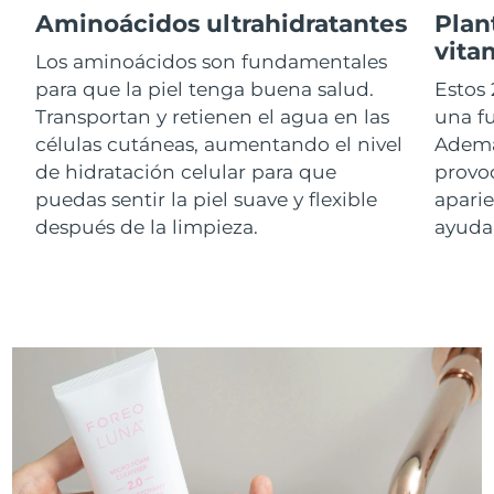
Aminoácidos ultrahidratantes
Plan
vita
RAE de Macao
Los aminoácidos son fundamentales
Entrega prevista
8/10/26
(China)
para que la piel tenga buena salud.
Estos 
Transportan y retienen el agua en las
una f
Malasia
Entrega prevista
8/11/26
células cutáneas, aumentando el nivel
Ademá
de hidratación celular para que
provoc
Malta
Entrega prevista
8/8/26
puedas sentir la piel suave y flexible
aparie
después de la limpieza.
ayudar
México
Entrega prevista
8/12/26
Mónaco
Entrega prevista
8/9/26
Países Bajos
Entrega prevista
8/8/26
Nueva Zelanda
Entrega prevista
8/8/26
Noruega
Entrega prevista
8/8/26
Omán
Entrega prevista
8/11/26