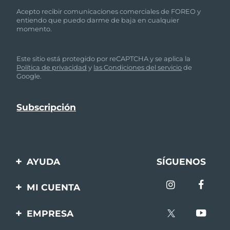
Acepto recibir comunicaciones comerciales de FOREO y
entiendo que puedo darme de baja en cualquier
momento.
Este sitio está protegido por reCAPTCHA y se aplica la
Política de privacidad
y
las Condiciones del servicio
de
Google.
AYUDA
SÍGUENOS
Contáctanos
MI CUENTA
Pedidos y envíos
Registro de productos
EMPRESA
Garantía y devoluciones
Ayuda