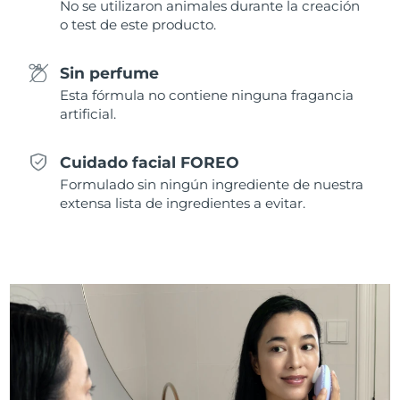
No se utilizaron animales durante la creación
Singapur
Entrega prevista
8/10/26
o test de este producto.
Eslovaquia
Entrega prevista
8/8/26
Sin perfume
Esta fórmula no contiene ninguna fragancia
Eslovenia
Entrega prevista
8/8/26
artificial.
Sudáfrica
Entrega prevista
8/16/26
Cuidado facial FOREO
Corea del Sur
Entrega prevista
8/10/26
Formulado sin ningún ingrediente de nuestra
extensa lista de ingredientes a evitar.
España
Entrega prevista
8/8/26
Suecia
Entrega prevista
8/8/26
Suiza
Entrega prevista
8/8/26
Taiwán
Entrega prevista
8/13/26
Tailandia
Entrega prevista
8/12/26