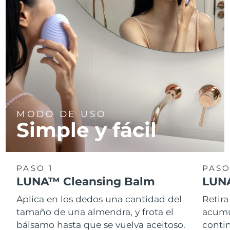
Turquía
Entrega prevista
8/9/26
Emiratos Árabes
Entrega prevista
8/9/26
Unidos
Reino Unido
Entrega prevista
8/8/26
Estados Unidos
Entrega prevista
8/9/26
MODO DE USO
Simple y fácil
Uzbekistán
Entrega prevista
8/13/26
Vietnam
Entrega prevista
8/14/26
PASO 1
PASO
LUNA™ Cleansing Balm
LUNA
Aplica en los dedos una cantidad del
Retira
tamaño de una almendra, y frota el
acumul
bálsamo hasta que se vuelva aceitoso.
conti