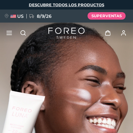
Pasar
DESCUBRE TODOS LOS PRODUCTOS
al
contenido
principal
US
8/9/26
SUPERVENTAS
NUEVO
Iniciar sesión
Idioma
BREAKING NEWS
Perfil de usuario
English
Deutsch
Español
Mis dispositivos
FAQ™ Pure Beauty-Tech Elixir
Français
Italiano
Português
Mis pedidos
Polski
Svenska
Русский
Türkçe
简体中文
繁體中文
Mis direcciones
issa™ Teeth Whitening Set
Mis suscripciones