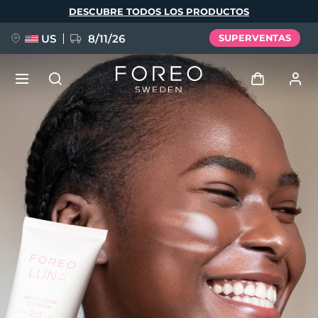
Pasar
DESCUBRE TODOS LOS PRODUCTOS
al
contenido
principal
US
8/11/26
SUPERVENTAS
NUEVO
Iniciar sesión
Idioma
BREAKING NEWS
Perfil de usuario
English
Deutsch
Español
Mis dispositivos
FAQ™ Pure Beauty-Tech Elixir
Français
Italiano
Português
Mis pedidos
Polski
Svenska
Русский
Türkçe
简体中文
繁體中文
Mis direcciones
issa™ Teeth Whitening Set
Mis suscripciones