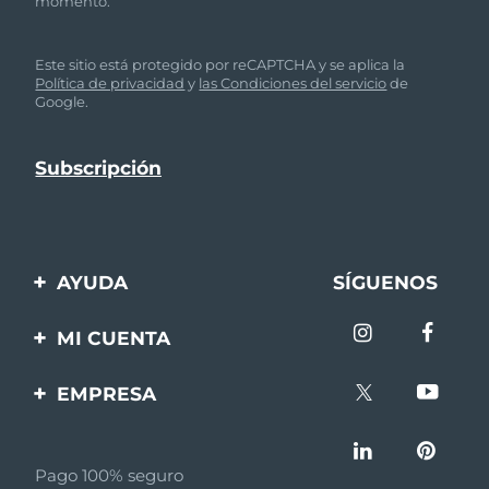
momento.
Este sitio está protegido por reCAPTCHA y se aplica la
Política de privacidad
y
las Condiciones del servicio
de
Google.
AYUDA
SÍGUENOS
Contáctanos
MI CUENTA
Pedidos y envíos
Registro de productos
EMPRESA
Garantía y devoluciones
Ayuda
Sobre FOREO
Preguntas frecuentes
Pago 100% seguro
Afiliados