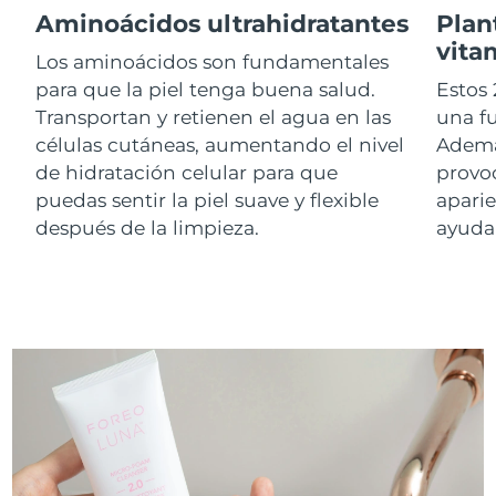
Aminoácidos ultrahidratantes
Plan
vita
RAE de Macao
Los aminoácidos son fundamentales
Entrega prevista
8/12/26
(China)
para que la piel tenga buena salud.
Estos 
Transportan y retienen el agua en las
una f
Malasia
Entrega prevista
8/13/26
células cutáneas, aumentando el nivel
Ademá
de hidratación celular para que
provoc
Malta
Entrega prevista
8/10/26
puedas sentir la piel suave y flexible
aparie
después de la limpieza.
ayudar
México
Entrega prevista
8/14/26
Mónaco
Entrega prevista
8/11/26
Países Bajos
Entrega prevista
8/10/26
Nueva Zelanda
Entrega prevista
8/10/26
Noruega
Entrega prevista
8/10/26
Omán
Entrega prevista
8/13/26