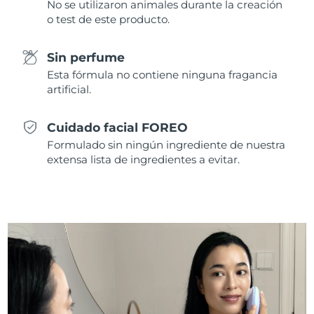
No se utilizaron animales durante la creación
Singapur
Entrega prevista
8/12/26
o test de este producto.
Eslovaquia
Entrega prevista
8/10/26
Sin perfume
Esta fórmula no contiene ninguna fragancia
Eslovenia
Entrega prevista
8/10/26
artificial.
Sudáfrica
Entrega prevista
8/18/26
Cuidado facial FOREO
Corea del Sur
Entrega prevista
8/12/26
Formulado sin ningún ingrediente de nuestra
extensa lista de ingredientes a evitar.
España
Entrega prevista
8/10/26
Suecia
Entrega prevista
8/10/26
Suiza
Entrega prevista
8/10/26
Taiwán
Entrega prevista
8/15/26
Tailandia
Entrega prevista
8/14/26