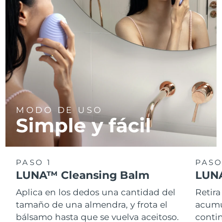
Turquía
Entrega prevista
8/11/26
Emiratos Árabes
Entrega prevista
8/11/26
Unidos
Reino Unido
Entrega prevista
8/10/26
Estados Unidos
Entrega prevista
8/11/26
MODO DE USO
Simple y fácil
Uzbekistán
Entrega prevista
8/15/26
Vietnam
Entrega prevista
8/16/26
PASO 1
PASO
LUNA™ Cleansing Balm
LUNA
Aplica en los dedos una cantidad del
Retira
tamaño de una almendra, y frota el
acumul
bálsamo hasta que se vuelva aceitoso.
conti