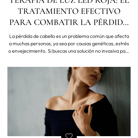
TERAPIA DE LUZ LED ROJA: EL
TRATAMIENTO EFECTIVO
PARA COMBATIR LA PÉRDIDA
DE CABELLO Y FORTALECERLO
La pérdida de cabello es un problema común que afecta
a muchas personas, ya sea por causas genéticas, estrés
o envejecimiento. Si buscas una solución no invasiva para
combatir la caída del cabello, fortalecerlo y evitar su
rotura, la terapia de luz LED roja puede ser la opción que
necesitas.