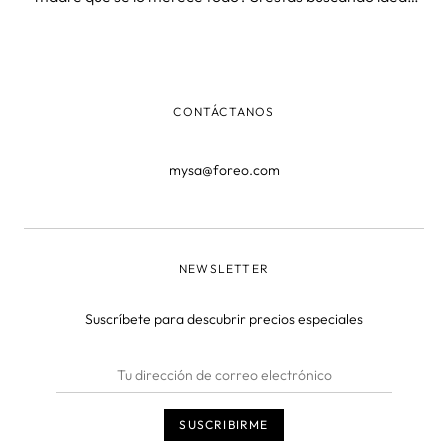
originales, útiles y con significado, estás en el lugar
adecuado. Porque más allá de los regalos materiales,
cada vez buscamos más sorprender con algo que
realmente aporte valor: tiempo para ella, bienestar y
CONTÁCTANOS
autocuidado. En este artículo te ayudamos a encontrar el
regalo perfecto según el tipo de madre.
mysa@foreo.com
NEWSLETTER
Suscríbete para descubrir precios especiales