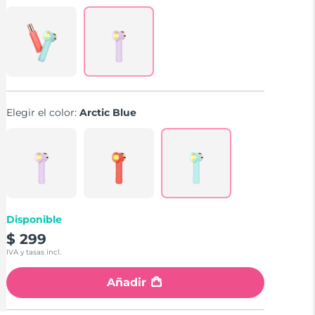
3
Reviews.
Enlace
en
la
misma
página.
Elegir el color:
Arctic Blue
Disponible
$ 299
IVA y tasas incl.
Añadir