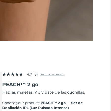
4.7
(3)
Escriba una reseña
4.7
de
PEACH™ 2 go
5
estrellas,
valor
Haz las maletas. Y olvídate de las cuchillas.
medio
de
Choose your product:
PEACH™ 2 go — Set de
valoración.
Read
Depilación IPL (Luz Pulsada Intensa)