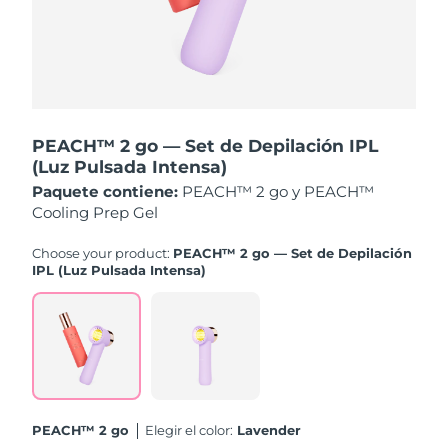
Filipinas
Entrega prevista
8/12/26
Polonia
Entrega prevista
8/10/26
Portugal
Entrega prevista
8/9/26
PEACH™ 2 go — Set de Depilación IPL
(Luz Pulsada Intensa)
Puerto Rico
Entrega prevista
8/11/26
Paquete contiene:
PEACH™ 2 go y PEACH™
Cooling Prep Gel
Catar
Entrega prevista
8/10/26
Choose your product:
PEACH™ 2 go — Set de Depilación
IPL (Luz Pulsada Intensa)
Reunión
Entrega prevista
8/14/26
Rumanía
Entrega prevista
8/9/26
Rusia
Entrega prevista
8/17/26
Arabia Saudí
Entrega prevista
8/10/26
PEACH™ 2 go
Elegir el color:
Lavender