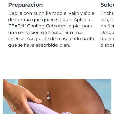
Preparación
Sele
Depila con cuchilla todo el vello visible
Enchu
de la zona que quieres tratar. Aplica el
uso, s
PEACH
Cooling Gel
sobre la piel para
prefie
TM
una sensación de frescor aún más
Despué
intensa. Asegúrate de masajearlo hasta
quiera
que se haya absorbido bien.
dispos