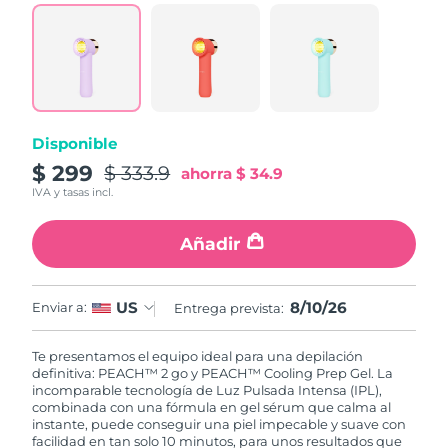
Singapur
Entrega prevista
8/11/26
Eslovaquia
Entrega prevista
8/9/26
Eslovenia
Entrega prevista
8/9/26
Disponible
Sudáfrica
Entrega prevista
8/17/26
$ 299
$ 333.9
ahorra
$ 34.9
IVA y tasas incl.
Corea del Sur
Entrega prevista
8/11/26
Añadir
España
Entrega prevista
8/9/26
Suecia
Entrega prevista
8/9/26
8/10/26
US
Enviar a:
Entrega prevista:
Suiza
Entrega prevista
8/9/26
Te presentamos el equipo ideal para una depilación
definitiva: PEACH™ 2 go y PEACH™ Cooling Prep Gel. La
Taiwán
incomparable tecnología de Luz Pulsada Intensa (IPL),
Entrega prevista
8/14/26
combinada con una fórmula en gel sérum que calma al
instante, puede conseguir una piel impecable y suave con
Tailandia
Entrega prevista
8/13/26
facilidad en tan solo 10 minutos, para unos resultados que