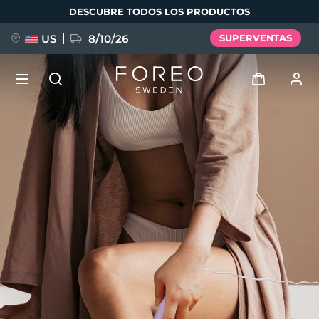
Pasar
DESCUBRE TODOS LOS PRODUCTOS
al
contenido
principal
US
8/10/26
SUPERVENTAS
NUEVO
Iniciar sesión
Idioma
BREAKING NEWS
Perfil de usuario
English
Deutsch
Español
Mis dispositivos
FAQ™ Pure Beauty-Tech Elixir
Français
Italiano
Português
Mis pedidos
Polski
Svenska
Русский
Türkçe
简体中文
繁體中文
Mis direcciones
issa™ Teeth Whitening Set
Mis suscripciones