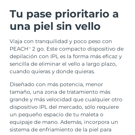
RUTINA SUECAS DE BELLEZA
Austria
Entrega prevista
8/9/26
Tu pase prioritario a
una piel sin vello
Baréin
Entrega prevista
8/10/26
Limpieza facial
Lifting facial
Bélgica
Entrega prevista
8/9/26
Viaja con tranquilidad y poco peso con
LUNA™ 4 pack
BEAR™ 2 pack
PEACH
2 go. Este compacto dispositivo de
TM
Bermudas
Entrega prevista
8/15/26
Anti-aging massage
Microcurrent toning
depilación con IPL es la forma más eficaz y
sencilla de eliminar el vello a largo plazo,
Bosnia y Herzegovina
Entrega prevista
8/12/26
cuando quieras y donde quieras.
Hidratación
Cuidado bucal
LUNA™ 4 Plus
BEAR™ 2 go
Brunéi
Entrega prevista
8/14/26
UFO™ 3 pack
issa™ 4
Diseñado con más potencia, menor
Massage, LED heating
Microcurrent toning on-the-go
TRATAMIENTO ANTIEDAD FAQ™
Deep facial hydration
Hybrid silicone sonic toothbrush
tamaño, una zona de tratamiento más
Bulgaria
Entrega prevista
8/9/26
grande y más velocidad que cualquier otro
NEW
dispositivo IPL del mercado, sólo requiere
LUNA™ 4 Men
BEAR™ 2 eyes & lips
Canadá
Entrega prevista
8/13/26
UFO™ 3 LED
issa™ 4 plus
un pequeño espacio de tu maleta o
For men, anti-aging massage
Microcurrent line smoothing device
Near-infrared and red light therapy
equipaje de mano. Además, incorpora un
Smart hybrid silicone sonic toothbrush
Chile
Entrega prevista
8/13/26
device
Antiedad
Tratamientos LED
sistema de enfriamiento de la piel para