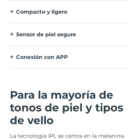
sensibilidades de tu piel en distintas zonas.
Compacto y ligero
Un dispositivo IPL que elimina fácilmente el
vello, cuando quieras y donde quieras.
Sensor de piel segura
Solo activa la IPL cuando la ventana de
tratamiento está en pleno contacto con la
Conexión con APP
piel.
Incluye guía de uso, recordatorios de
tratamiento y más ajustes.
Para la mayoría de
tonos de piel y tipos
de vello
La tecnología IPL se centra en la melanina.