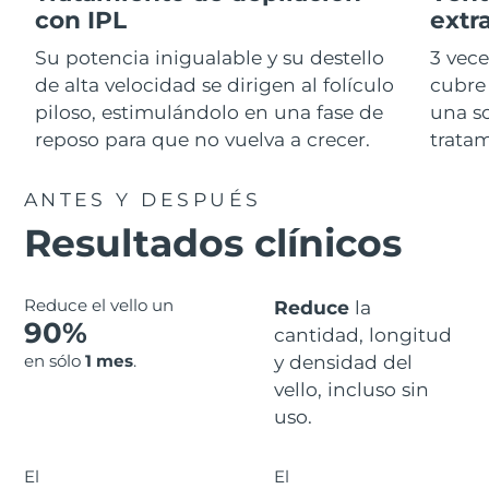
Advanced pore care essentials
For healthy hair
con IPL
extr
18% PAP
Israel
Entrega prevista
8/13/26
Cosméticos
Hombres
Su potencia inigualable y su destello
3 vec
Italia
Entrega prevista
8/9/26
de alta velocidad se dirigen al folículo
cubre 
piloso, estimulándolo en una fase de
una so
Japón
Entrega prevista
8/12/26
reposo para que no vuelva a crecer.
tratam
Comprar todo
Jersey
Entrega prevista
8/14/26
ANTES Y DESPUÉS
Resultados clínicos
Kazajistán
Entrega prevista
8/11/26
FOREO APP
Kuwait
Entrega prevista
8/9/26
ACERCA DE
Reduce el vello un
Reduce
la
90%
Letonia
cantidad, longitud
Entrega prevista
8/9/26
en sólo
1 mes
.
y densidad del
Líbano
Entrega prevista
8/10/26
vello, incluso sin
uso.
Lituania
Entrega prevista
8/9/26
El
El
Luxemburgo
Entrega prevista
8/9/26