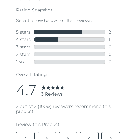
average
rating
value.
Read
3
Reviews.
Same
page
link.