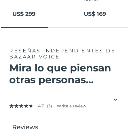
US$ 299
US$ 169
RESEÑAS INDEPENDIENTES
DE
BAZAAR VOICE
Mira lo que piensan
otras personas...
4.7
(3)
Write a review
4.7
out
of
5
stars,