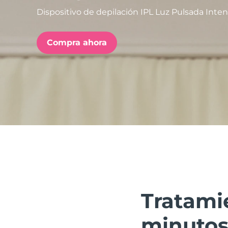
Dispositivo de depilación IPL Luz Pulsada Inte
issa™ Teeth Whitening Set
Compra ahora
FAQ™ Dual LED Panel
POPULAR
Sorpresas especiales
Superventas
Tratami
minuto