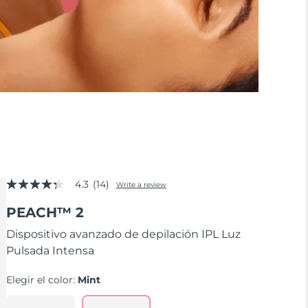
4.3
(14)
Write a review
4.3
out
PEACH™ 2
of
5
stars,
Dispositivo avanzado de depilación IPL Luz
average
Pulsada Intensa
rating
value.
Read
Elegir el color:
Mint
14
Reviews.