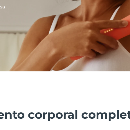
nsa
ento corporal complet
s