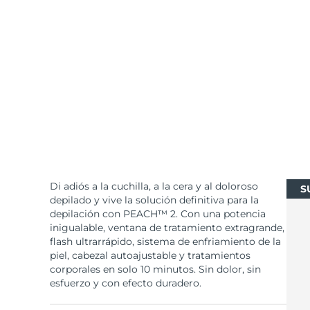
Cuidado de la piel KIWI™
All acne treatment devices
All revitalizing eye massagers
Serum
issa™ Teeth Whitening Gel
Advanced pore care essentials
For healthy hair
18% PAP
Cosméticos
Hombres
Comprar todo
Di adiós a la cuchilla, a la cera y al doloroso
S
FOREO APP
depilado y vive la solución definitiva para la
depilación con PEACH™ 2. Con una potencia
inigualable, ventana de tratamiento extragrande,
ACERCA DE
flash ultrarrápido, sistema de enfriamiento de la
piel, cabezal autoajustable y tratamientos
corporales en solo 10 minutos. Sin dolor, sin
esfuerzo y con efecto duradero.