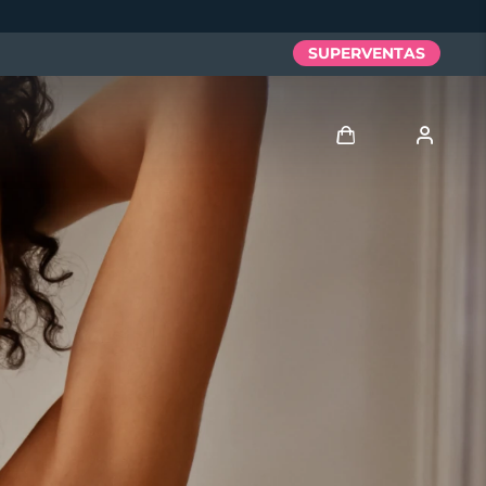
SUPERVENTAS
Iniciar sesión
Perfil de usuario
Mis dispositivos
Mis pedidos
Mis direcciones
Mis suscripciones