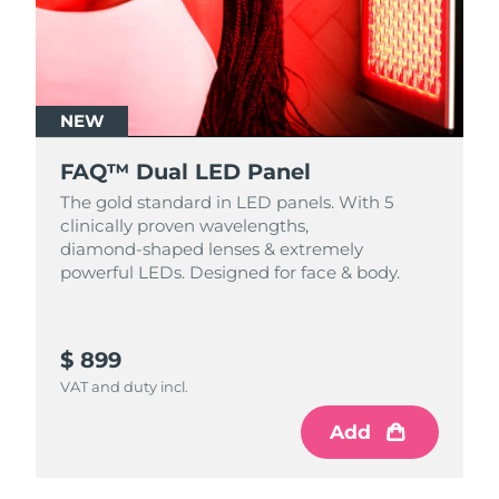
NEW
FAQ™ Dual LED Panel
The gold standard in LED panels. With 5
clinically proven wavelengths,
diamond‑shaped lenses & extremely
powerful LEDs. Designed for face & body.
$ 899
VAT and duty incl.
Add