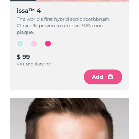
issa™ 4
issa™ 4
issa™ 4
The world's first hybrid sonic toothbrush.
The world's first hybrid sonic toothbrush.
The world's first hybrid sonic toothbrush.
Clinically proven to remove 30% more
Clinically proven to remove 30% more
Clinically proven to remove 30% more
plaque.
plaque.
plaque.
$ 99
$ 99
$ 99
VAT and duty incl.
VAT and duty incl.
VAT and duty incl.
Add
Add
Add