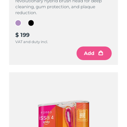
revolutionary hybrid brush head for deep
revolutionary hybrid brush head for deep
cleaning, gum protection, and plaque
cleaning, gum protection, and plaque
reduction.
reduction.
$ 199
$ 199
VAT and duty incl.
VAT and duty incl.
Add
Add