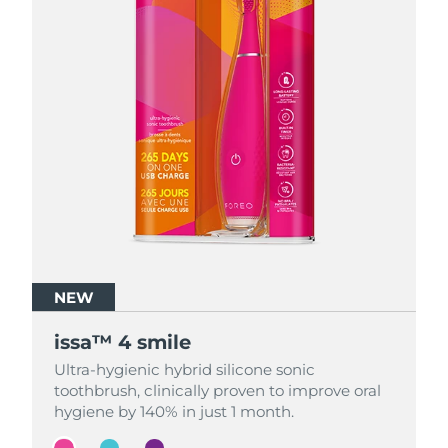
NEW
NEW
NEW
issa™ 4 smile
issa™ 4 smile
issa™ 4 smile
Ultra-hygienic hybrid silicone sonic
Ultra-hygienic hybrid silicone sonic
Ultra-hygienic hybrid silicone sonic
toothbrush, clinically proven to improve oral
toothbrush, clinically proven to improve oral
toothbrush, clinically proven to improve oral
hygiene by 140% in just 1 month.
hygiene by 140% in just 1 month.
hygiene by 140% in just 1 month.