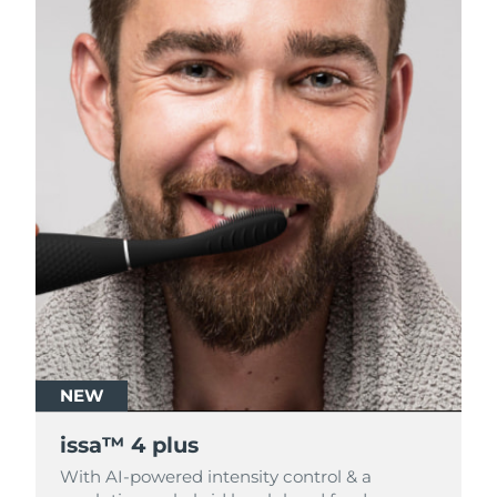
NEW
NEW
issa™ 4 plus
issa™ 4 plus
With AI-powered intensity control & a
With AI-powered intensity control & a