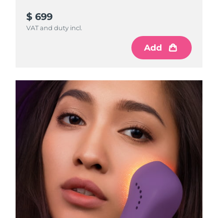
$ 699
VAT and duty incl.
Add