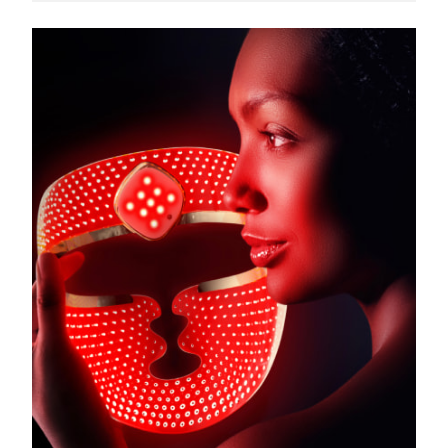
Turquía
Entrega prevista
8/11/26
Emiratos Árabes
Entrega prevista
8/11/26
Unidos
Reino Unido
Entrega prevista
8/10/26
Estados Unidos
Entrega prevista
8/11/26
Uzbekistán
Entrega prevista
8/15/26
Vietnam
Entrega prevista
8/16/26