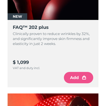
NEW
FAQ™ 202 plus
Clinically proven to reduce wrinkles by 32%,
and significantly improve skin firmness and
elasticity in just 2 weeks.
$ 1,099
VAT and duty incl.
Add