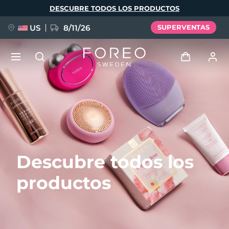
Pasar
DESCUBRE TODOS LOS PRODUCTOS
al
contenido
principal
US
8/11/26
SUPERVENTAS
NUEVO
Iniciar sesión
Idioma
BREAKING NEWS
Perfil de usuario
English
Deutsch
Español
Mis dispositivos
FAQ™ Pure Beauty-Tech Elixir
Descubre todos los
Français
Italiano
Português
Mis pedidos
Polski
Svenska
Русский
productos
Türkçe
简体中文
繁體中文
Mis direcciones
issa™ Teeth Whitening Set
Mis suscripciones