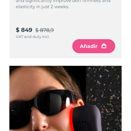
and significantly improve skin firmness and
elasticity in just 2 weeks.
$ 849
$ 878,9
VAT and duty incl.
Añadir