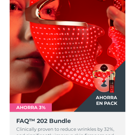
AHORRA
EN PACK
AHORRA 3%
FAQ™ 202 Bundle
Clinically proven to reduce wrinkles by 32%,