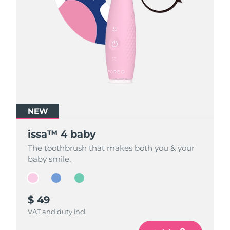
NEW
NEW
NEW
issa™ 4 baby
issa™ 4 baby
issa™ 4 baby
The toothbrush that makes both you & your
The toothbrush that makes both you & your
The toothbrush that makes both you & your
baby smile.
baby smile.
baby smile.
$ 49
$ 49
$ 49
VAT and duty incl.
VAT and duty incl.
VAT and duty incl.