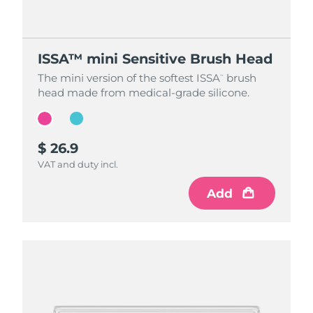
ISSA™ mini Sensitive Brush Head
ISSA™ mini Sensitive Brush Head
The mini version of the softest ISSA
The mini version of the softest ISSA
brush
brush
™
™
head made from medical-grade silicone.
head made from medical-grade silicone.
$ 26.9
$ 26.9
VAT and duty incl.
VAT and duty incl.
Add
Add