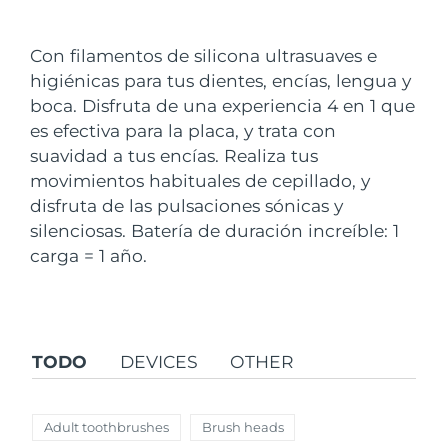
País de envío
Con filamentos de silicona ultrasuaves e
Estados Unidos
Entrega prevista
8/11/26
higiénicas para tus dientes, encías, lengua y
FAQ™ Dual LED Panel
boca. Disfruta de una experiencia 4 en 1 que
Reino Unido
Entrega prevista
8/10/26
es efectiva para la placa, y trata con
POPULAR
suavidad a tus encías. Realiza tus
España
Entrega prevista
8/10/26
movimientos habituales de cepillado, y
Australia
disfruta de las pulsaciones sónicas y
Entrega prevista
8/13/26
silenciosas. Batería de duración increíble: 1
Francia
Entrega prevista
8/10/26
carga = 1 año.
Sorpresas especiales
Superventas
Alemania
Entrega prevista
8/10/26
Canadá
Entrega prevista
8/14/26
TODO
DEVICES
OTHER
Terapia de luz roja
Adult toothbrushes
Brush heads
Australia
Entrega prevista
8/13/26