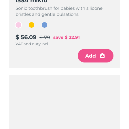
ISSA mikro
ISSA mikro
ISSA mikro
Sonic toothbrush for babies with silicone
Sonic toothbrush for babies with silicone
Sonic toothbrush for babies with silicone
bristles and gentle pulsations.
bristles and gentle pulsations.
bristles and gentle pulsations.
$ 56.09
$ 56.09
$ 56.09
$ 79
$ 79
$ 79
save
save
save
$ 22.91
$ 22.91
$ 22.91
VAT and duty incl.
VAT and duty incl.
VAT and duty incl.
Add
Add
Add