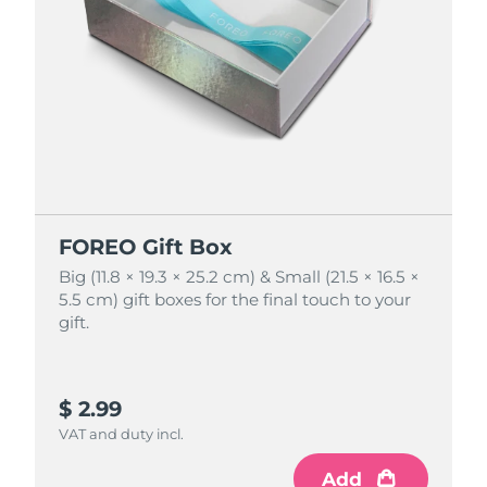
FOREO Gift Box
FOREO Gift Box
Big (11.8 × 19.3 × 25.2 cm) & Small (21.5 × 16.5 ×
Big (11.8 × 19.3 × 25.2 cm) & Small (21.5 × 16.5 ×
5.5 cm) gift boxes for the final touch to your
5.5 cm) gift boxes for the final touch to your
gift.
gift.
$ 2.99
$ 4.99
VAT and duty incl.
VAT and duty incl.
Add
Add