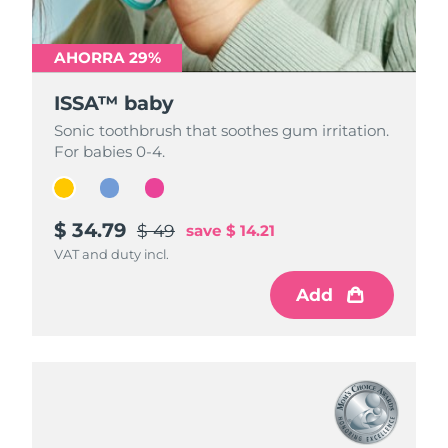
AHORRA 29%
AHORRA 29%
AHORRA 29%
ISSA™ baby
ISSA™ baby
ISSA™ baby
Sonic toothbrush that soothes gum irritation.
Sonic toothbrush that soothes gum irritation.
Sonic toothbrush that soothes gum irritation.
For babies 0-4.
For babies 0-4.
For babies 0-4.
$ 34.79
$ 34.79
$ 34.79
$ 49
$ 49
$ 49
save
save
save
$ 14.21
$ 14.21
$ 14.21
VAT and duty incl.
VAT and duty incl.
VAT and duty incl.
Add
Add
Add