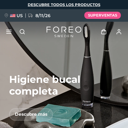
Pasar
DESCUBRE TODOS LOS PRODUCTOS
al
contenido
principal
US
8/11/26
SUPERVENTAS
NUEVO
Iniciar sesión
Idioma
BREAKING NEWS
Perfil de usuario
Higiene bucal
English
Deutsch
Español
Mis dispositivos
FAQ™ Pure Beauty-Tech Elixir
Français
Italiano
Português
completa
Mis pedidos
Polski
Svenska
Русский
Türkçe
简体中文
繁體中文
Mis direcciones
Descubre más
issa™ Teeth Whitening Set
Mis suscripciones