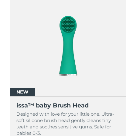
NEW
NEW
NEW
issa™ baby Brush Head
issa™ baby Brush Head
issa™ baby Brush Head
Designed with love for your little one. Ultra-
Designed with love for your little one. Ultra-
Designed with love for your little one. Ultra-
soft silicone brush head gently cleans tiny
soft silicone brush head gently cleans tiny
soft silicone brush head gently cleans tiny
teeth and soothes sensitive gums. Safe for
teeth and soothes sensitive gums. Safe for
teeth and soothes sensitive gums. Safe for
babies 0-3.
babies 0-3.
babies 0-3.