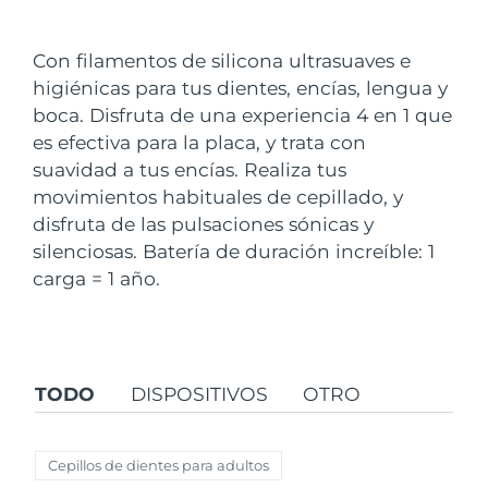
País de envío
Con filamentos de silicona ultrasuaves e
Estados Unidos
Entrega prevista
8/11/26
higiénicas para tus dientes, encías, lengua y
FAQ™ Dual LED Panel
boca. Disfruta de una experiencia 4 en 1 que
Reino Unido
Entrega prevista
8/10/26
es efectiva para la placa, y trata con
POPULAR
suavidad a tus encías. Realiza tus
España
Entrega prevista
8/10/26
movimientos habituales de cepillado, y
Australia
disfruta de las pulsaciones sónicas y
Entrega prevista
8/13/26
silenciosas. Batería de duración increíble: 1
Francia
Entrega prevista
8/10/26
carga = 1 año.
Sorpresas especiales
Superventas
Alemania
Entrega prevista
8/10/26
Canadá
Entrega prevista
8/14/26
TODO
DISPOSITIVOS
OTRO
Terapia de luz roja
Cepillos de dientes para adultos
Australia
Entrega prevista
8/13/26