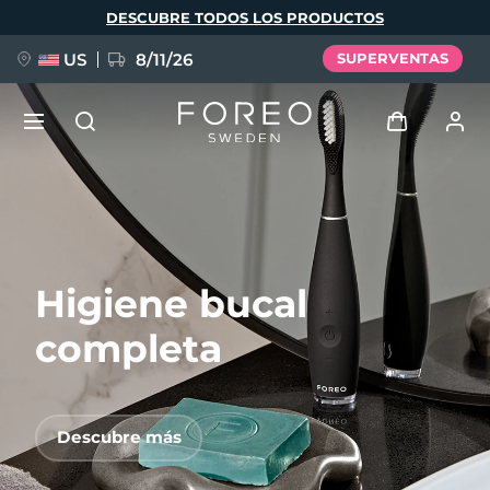
Pasar
DESCUBRE TODOS LOS PRODUCTOS
al
contenido
principal
US
8/11/26
SUPERVENTAS
NUEVO
Iniciar sesión
Idioma
BREAKING NEWS
Perfil de usuario
Higiene bucal
English
Deutsch
Español
Mis dispositivos
FAQ™ Pure Beauty-Tech Elixir
Français
Italiano
Português
completa
Mis pedidos
Polski
Svenska
Русский
Türkçe
简体中文
繁體中文
Mis direcciones
Descubre más
issa™ Teeth Whitening Set
Mis suscripciones