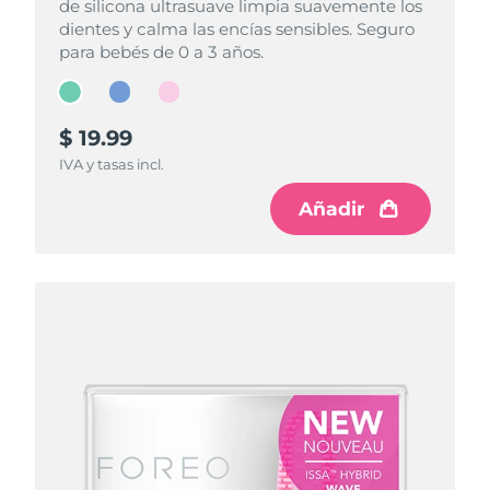
de silicona ultrasuave limpia suavemente los
de silicona ultrasuave limpia suavemente los
de silicona ultrasuave limpia suavemente los
dientes y calma las encías sensibles. Seguro
dientes y calma las encías sensibles. Seguro
dientes y calma las encías sensibles. Seguro
para bebés de 0 a 3 años.
para bebés de 0 a 3 años.
para bebés de 0 a 3 años.
$ 19.99
$ 19.99
$ 19.99
IVA y tasas incl.
IVA y tasas incl.
IVA y tasas incl.
Añadir
Añadir
Añadir