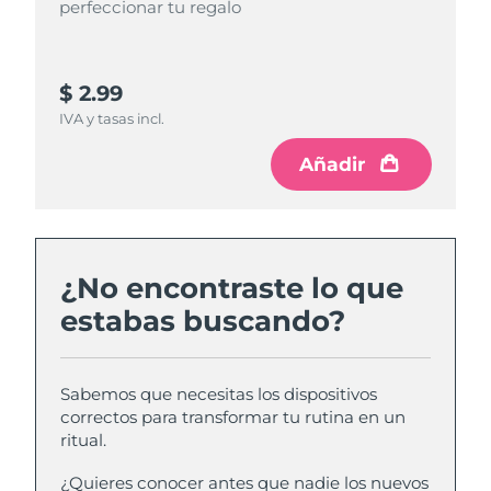
perfeccionar tu regalo
perfeccionar tu regalo
$ 2.99
$ 4.99
IVA y tasas incl.
IVA y tasas incl.
Añadir
Añadir
¿No encontraste lo que
estabas buscando?
Sabemos que necesitas los dispositivos
correctos para transformar tu rutina en un
ritual.
¿Quieres conocer antes que nadie los nuevos