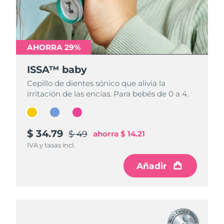
AHORRA 29%
AHORRA 29%
AHORRA 29%
ISSA™ baby
ISSA™ baby
ISSA™ baby
Cepillo de dientes sónico que alivia la
Cepillo de dientes sónico que alivia la
Cepillo de dientes sónico que alivia la
irritación de las encías. Para bebés de 0 a 4.
irritación de las encías. Para bebés de 0 a 4.
irritación de las encías. Para bebés de 0 a 4.
$ 34.79
$ 34.79
$ 34.79
$ 49
$ 49
$ 49
ahorra
ahorra
ahorra
$ 14.21
$ 14.21
$ 14.21
IVA y tasas incl.
IVA y tasas incl.
IVA y tasas incl.
Añadir
Añadir
Añadir