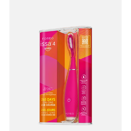
RAE de Macao
Entrega prevista
8/12/26
(China)
Malasia
Entrega prevista
8/13/26
Malta
Entrega prevista
8/10/26
México
Entrega prevista
8/14/26
Mónaco
Entrega prevista
8/11/26
Países Bajos
Entrega prevista
8/10/26
Nueva Zelanda
Entrega prevista
8/10/26
Noruega
Entrega prevista
8/10/26
Omán
Entrega prevista
8/13/26