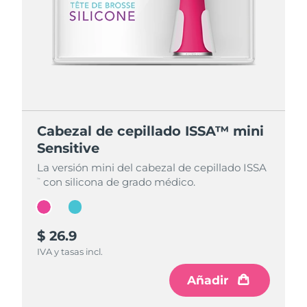
Cabezal de cepillado ISSA™ mini
Cabezal de cepillado ISSA™ mini
Sensitive
Sensitive
La versión mini del cabezal de cepillado ISSA
La versión mini del cabezal de cepillado ISSA
con silicona de grado médico.
con silicona de grado médico.
™
™
$ 26.9
$ 26.9
IVA y tasas incl.
IVA y tasas incl.
Añadir
Añadir