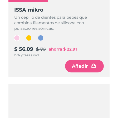
ISSA mikro
ISSA mikro
ISSA mikro
Un cepillo de dientes para bebés que
Un cepillo de dientes para bebés que
Un cepillo de dientes para bebés que
combina filamentos de silicona con
combina filamentos de silicona con
combina filamentos de silicona con
pulsaciones sónicas.
pulsaciones sónicas.
pulsaciones sónicas.
$ 56.09
$ 56.09
$ 56.09
$ 79
$ 79
$ 79
ahorra
ahorra
ahorra
$ 22.91
$ 22.91
$ 22.91
IVA y tasas incl.
IVA y tasas incl.
IVA y tasas incl.
Añadir
Añadir
Añadir