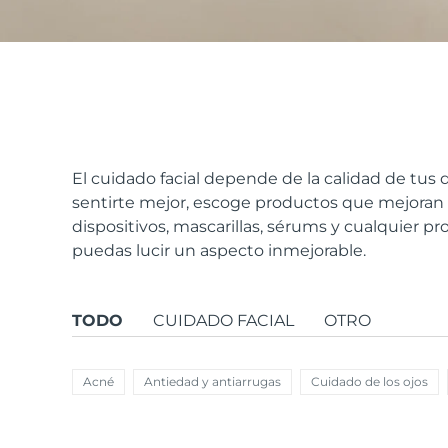
issa™ Teeth Whitening Set
FAQ™ Dual LED Panel
El cuidado facial depende de la calidad de tus d
sentirte mejor, escoge productos que mejoran t
dispositivos, mascarillas, sérums y cualquier pr
POPULAR
puedas lucir un aspecto inmejorable.
TODO
CUIDADO FACIAL
OTRO
Sorpresas especiales
Superventas
Acné
Antiedad y antiarrugas
Cuidado de los ojos