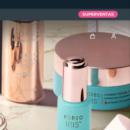
SUPERVENTAS
Iniciar sesión
Perfil de usuario
Mis dispositivos
Mis pedidos
Mis direcciones
Mis suscripciones