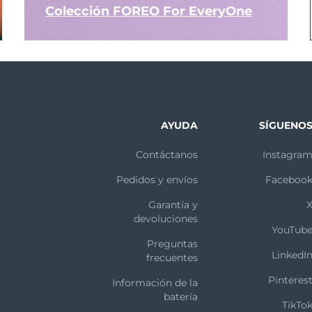
Colección FOREO For EveryOne
AYUDA
SÍGUENO
Contáctanos
Instagra
Pedidos y envíos
Faceboo
Garantía y
devoluciones
YouTub
Preguntas
LinkedI
frecuentes
Pinteres
Información de la
batería
TikTo