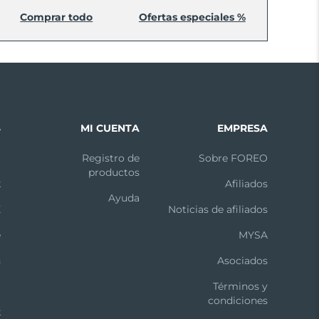
Comprar todo
Ofertas especiales %
S
MI CUENTA
EMPRESA
m
Registro de
Sobre FOREO
productos
k
Afiliados
Ayuda
X
Noticias de afiliados
e
MYSA
n
Asociados
t
Términos y
condiciones
k