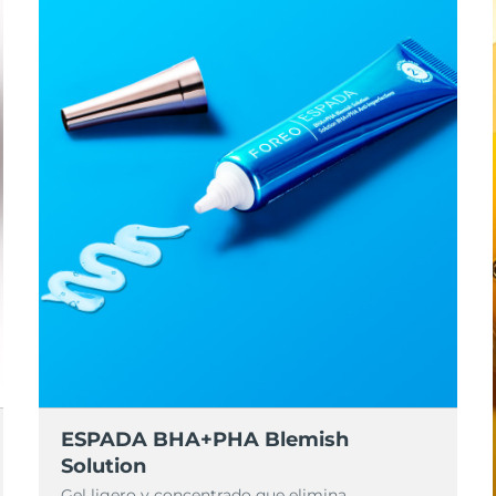
ESPADA BHA+PHA Blemish
Solution
Gel ligero y concentrado que elimina