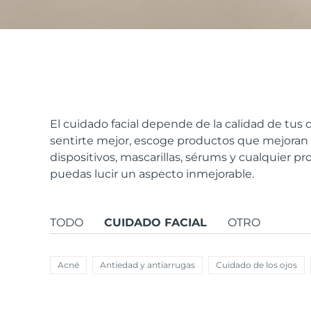
issa™ Teeth Whitening Set
FAQ™ Dual LED Panel
El cuidado facial depende de la calidad de tus d
sentirte mejor, escoge productos que mejoran t
dispositivos, mascarillas, sérums y cualquier pr
POPULAR
puedas lucir un aspecto inmejorable.
TODO
CUIDADO FACIAL
OTRO
Sorpresas especiales
Superventas
Acné
Antiedad y antiarrugas
Cuidado de los ojos