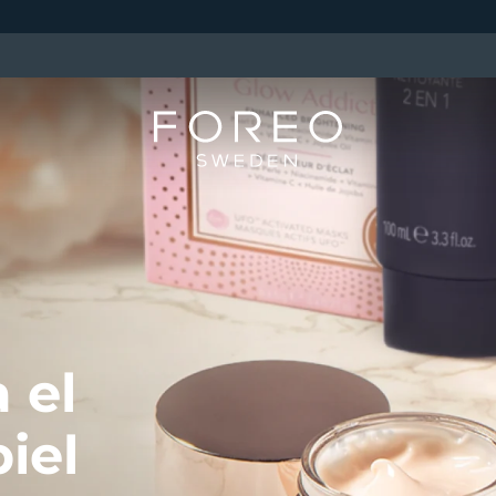
 el
iel