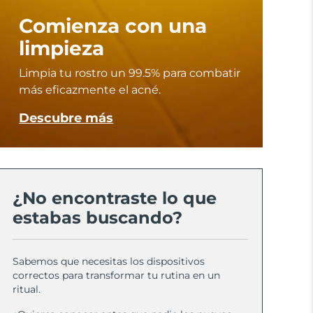
Comienza con una
limpieza
Limpia tu rostro un 99.5% para combatir
más eficazmente el acné.
Descubre más
¿No encontraste lo que
estabas buscando?
Sabemos que necesitas los dispositivos
correctos para transformar tu rutina en un
ritual.