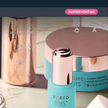
SUPERVENTAS
Iniciar sesión
Perfil de usuario
Mis dispositivos
Mis pedidos
Mis direcciones
Mis suscripciones