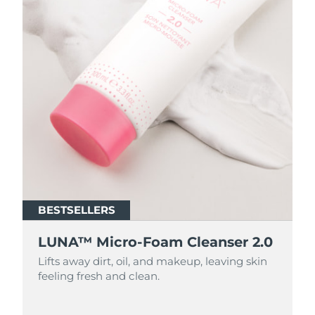
BESTSELLERS
BESTSELLERS
LUNA™ Micro-Foam Cleanser 2.0
LUNA™ Micro-Foam Cleanser 2.0
Lifts away dirt, oil, and makeup, leaving skin
Lifts away dirt, oil, and makeup, leaving skin
feeling fresh and clean.
feeling fresh and clean.