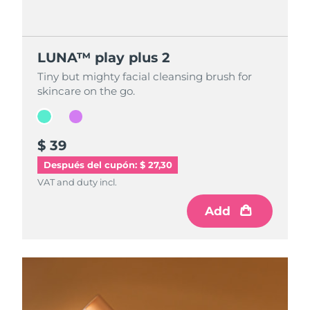
LUNA™ play plus 2
LUNA™ play plus 2
Tiny but mighty facial cleansing brush for
Tiny but mighty facial cleansing brush for
skincare on the go.
skincare on the go.
$ 39
$ 39
Después del cupón: $ 27,30
VAT and duty incl.
VAT and duty incl.
Add
Add