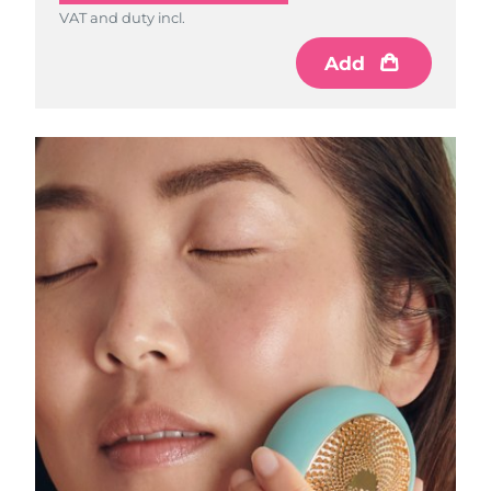
VAT and duty incl.
RAE de Macao
Add
Entrega prevista
8/14/26
(China)
Malasia
Entrega prevista
8/15/26
Malta
Entrega prevista
8/12/26
México
Entrega prevista
8/16/26
Mónaco
Entrega prevista
8/13/26
Países Bajos
Entrega prevista
8/12/26
Nueva Zelanda
Entrega prevista
8/12/26
Noruega
Entrega prevista
8/12/26
Omán
Entrega prevista
8/15/26