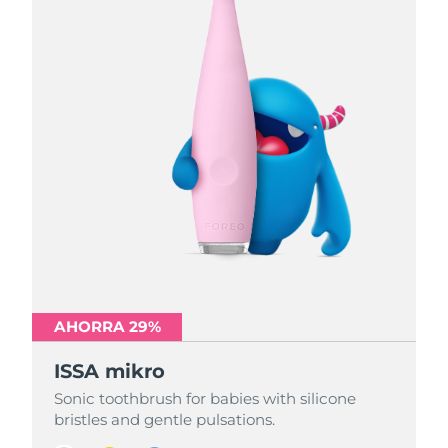
AHORRA 29%
AHORRA 29%
AHORRA 29%
ISSA mikro
ISSA mikro
ISSA mikro
Sonic toothbrush for babies with silicone
Sonic toothbrush for babies with silicone
Sonic toothbrush for babies with silicone
bristles and gentle pulsations.
bristles and gentle pulsations.
bristles and gentle pulsations.