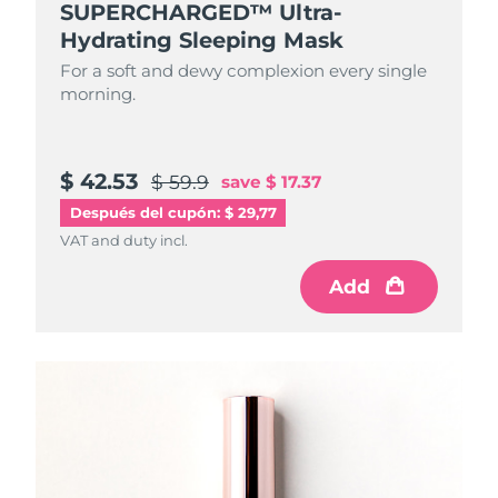
SUPERCHARGED™ Ultra-
Hydrating Sleeping Mask
For a soft and dewy complexion every single
morning.
$ 42.53
$ 59.9
save
$ 17.37
Después del cupón: $ 29,77
VAT and duty incl.
Add