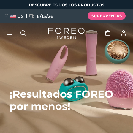
Pasar
DESCUBRE TODOS LOS PRODUCTOS
al
contenido
principal
US
8/13/26
SUPERVENTAS
NUEVO
Iniciar sesión
Idioma
BREAKING NEWS
Perfil de usuario
English
Deutsch
Español
Mis dispositivos
FAQ™ Pure Beauty-Tech Elixir
¡Resultados FOREO
Français
Italiano
Português
Mis pedidos
Polski
Svenska
Русский
por menos!
Türkçe
简体中文
繁體中文
Mis direcciones
issa™ Teeth Whitening Set
Mis suscripciones