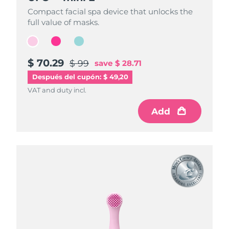
Compact facial spa device that unlocks the
Compact facial spa device that unlocks the
Compact facial spa device that unlocks the
full value of masks.
full value of masks.
full value of masks.
$ 70.29
$ 70.29
$ 70.29
$ 99
$ 99
$ 99
save
save
save
$ 28.71
$ 28.71
$ 28.71
Después del cupón: $ 49,20
VAT and duty incl.
VAT and duty incl.
VAT and duty incl.
Add
Add
Add