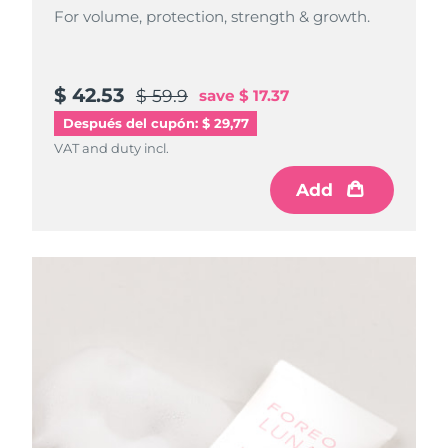
For volume, protection, strength & growth.
$ 42.53
$ 59.9
save
$ 17.37
Después del cupón: $ 29,77
VAT and duty incl.
Add