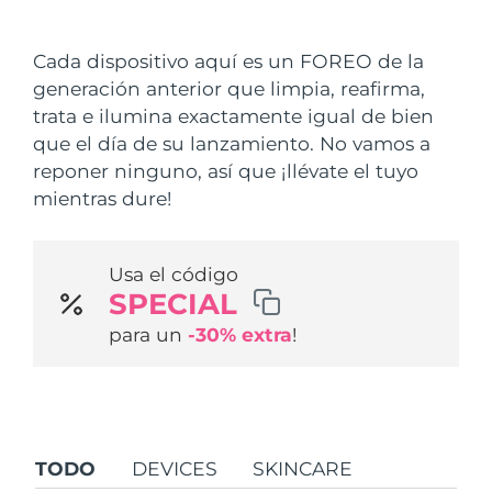
País de envío
Cada dispositivo aquí es un FOREO de la
Estados Unidos
Entrega prevista
8/13/26
generación anterior que limpia, reafirma,
FAQ™ Dual LED Panel
trata e ilumina exactamente igual de bien
Reino Unido
Entrega prevista
8/12/26
que el día de su lanzamiento. No vamos a
POPULAR
reponer ninguno, así que ¡llévate el tuyo
España
Entrega prevista
8/12/26
mientras dure!
Australia
Entrega prevista
8/15/26
Usa el código
Francia
Entrega prevista
8/12/26
Sorpresas especiales
Superventas
SPECIAL
Alemania
Entrega prevista
8/12/26
para un
-30% extra
!
Canadá
Entrega prevista
8/16/26
Terapia de luz roja
TODO
DEVICES
SKINCARE
Australia
Entrega prevista
8/15/26