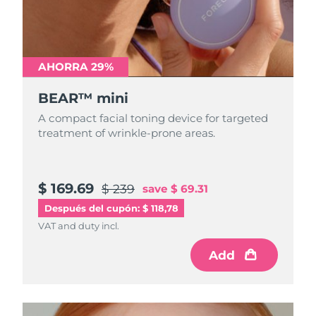
Turquía
Entrega prevista
8/13/26
Emiratos Árabes
AHORRA 29%
Entrega prevista
8/13/26
Unidos
BEAR™ mini
Reino Unido
Entrega prevista
8/12/26
A compact facial toning device for targeted
treatment of wrinkle-prone areas.
Estados Unidos
Entrega prevista
8/13/26
Uzbekistán
Entrega prevista
8/17/26
$ 169.69
$ 239
save
$ 69.31
Vietnam
Entrega prevista
8/18/26
Después del cupón: $ 118,78
VAT and duty incl.
Add