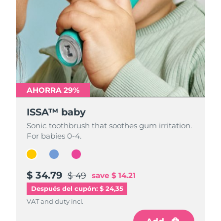
AHORRA 29%
AHORRA 29%
AHORRA 29%
ISSA™ baby
ISSA™ baby
ISSA™ baby
Sonic toothbrush that soothes gum irritation.
Sonic toothbrush that soothes gum irritation.
Sonic toothbrush that soothes gum irritation.
For babies 0-4.
For babies 0-4.
For babies 0-4.
$ 34.79
$ 34.79
$ 34.79
$ 49
$ 49
$ 49
save
save
save
$ 14.21
$ 14.21
$ 14.21
Después del cupón: $ 24,35
VAT and duty incl.
VAT and duty incl.
VAT and duty incl.