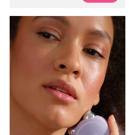
Singapur
Entrega prevista
8/14/26
Eslovaquia
Entrega prevista
8/12/26
Eslovenia
Entrega prevista
8/12/26
Sudáfrica
Entrega prevista
8/20/26
Corea del Sur
Entrega prevista
8/14/26
España
Entrega prevista
8/12/26
Suecia
Entrega prevista
8/12/26
Suiza
Entrega prevista
8/12/26
Taiwán
Entrega prevista
8/17/26
Tailandia
Entrega prevista
8/16/26