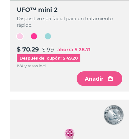
UFO™ mini 2
UFO™ mini 2
UFO™ mini 2
Dispositivo spa facial para un tratamiento
Dispositivo spa facial para un tratamiento
Dispositivo spa facial para un tratamiento
rápido.
rápido.
rápido.
$ 70.29
$ 70.29
$ 70.29
$ 99
$ 99
$ 99
ahorra
ahorra
ahorra
$ 28.71
$ 28.71
$ 28.71
Después del cupón: $ 49,20
IVA y tasas incl.
IVA y tasas incl.
IVA y tasas incl.
Añadir
Añadir
Añadir