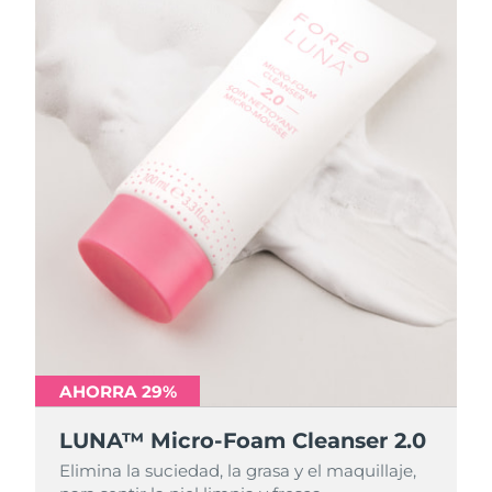
AHORRA 29%
AHORRA 29%
LUNA™ Micro-Foam Cleanser 2.0
LUNA™ Micro-Foam Cleanser 2.0
Elimina la suciedad, la grasa y el maquillaje,
Elimina la suciedad, la grasa y el maquillaje,