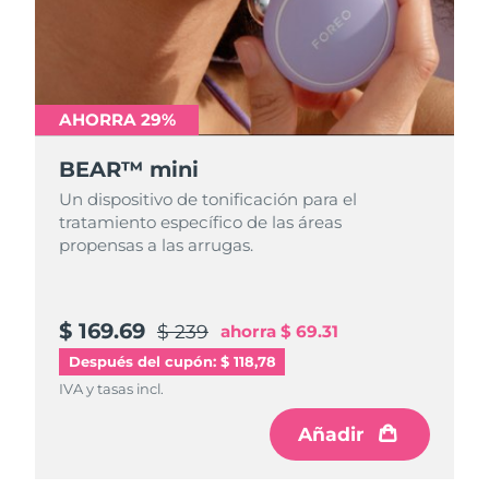
Turquía
Entrega prevista
8/9/26
Emiratos Árabes
Entrega prevista
8/9/26
Unidos
AHORRA 29%
Reino Unido
BEAR™ mini
Entrega prevista
8/8/26
Un dispositivo de tonificación para el
Estados Unidos
Entrega prevista
8/9/26
tratamiento específico de las áreas
propensas a las arrugas.
Uzbekistán
Entrega prevista
8/13/26
Vietnam
Entrega prevista
8/14/26
$ 169.69
$ 239
ahorra
$ 69.31
Después del cupón: $ 118,78
IVA y tasas incl.
Añadir