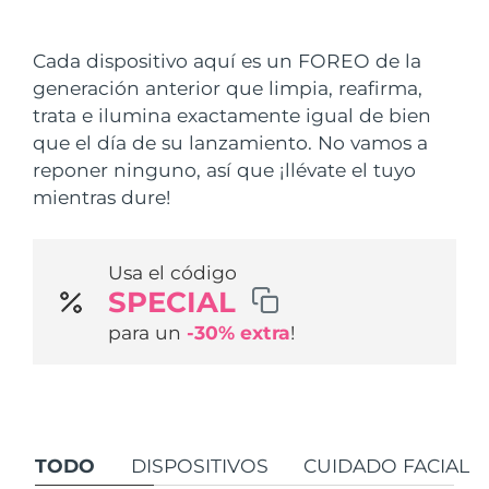
País de envío
Cada dispositivo aquí es un FOREO de la
Estados Unidos
Entrega prevista
8/9/26
generación anterior que limpia, reafirma,
FAQ™ Dual LED Panel
trata e ilumina exactamente igual de bien
Reino Unido
Entrega prevista
8/8/26
que el día de su lanzamiento. No vamos a
POPULAR
reponer ninguno, así que ¡llévate el tuyo
España
Entrega prevista
8/8/26
mientras dure!
Australia
Entrega prevista
8/11/26
Usa el código
Francia
Entrega prevista
8/8/26
Sorpresas especiales
Superventas
SPECIAL
Alemania
Entrega prevista
8/8/26
para un
-30% extra
!
Canadá
Entrega prevista
8/12/26
Terapia de luz roja
TODO
DISPOSITIVOS
CUIDADO FACIAL
Australia
Entrega prevista
8/11/26