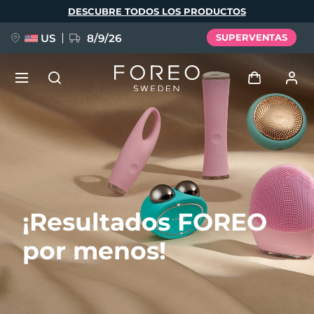
Pasar
DESCUBRE TODOS LOS PRODUCTOS
al
contenido
principal
US
8/9/26
SUPERVENTAS
NUEVO
Iniciar sesión
Idioma
BREAKING NEWS
Perfil de usuario
English
Deutsch
Español
Mis dispositivos
FAQ™ Pure Beauty-Tech Elixir
¡Resultados FOREO
Français
Italiano
Português
Mis pedidos
Polski
Svenska
Русский
por menos!
Türkçe
简体中文
繁體中文
Mis direcciones
issa™ Teeth Whitening Set
Mis suscripciones