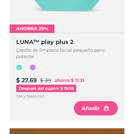
AHORRA 29%
AHORRA 29%
LUNA™ play plus 2
LUNA™ play plus 2
Cepillo de limpieza facial pequeño pero
Cepillo de limpieza facial pequeño pero
potente.
potente.
$ 27.69
$ 27.69
$ 39
$ 39
ahorra
ahorra
$ 11.31
$ 11.31
Después del cupón: $ 19,38
IVA y tasas incl.
IVA y tasas incl.
Añadir
Añadir