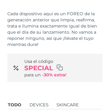
País de envío
Cada dispositivo aquí es un FOREO de la
Estados Unidos
Entrega prevista
09/08/2026
generación anterior que limpia, reafirma,
FAQ™ Dual LED Panel
trata e ilumina exactamente igual de bien
Reino Unido
Entrega prevista
08/08/2026
que el día de su lanzamiento. No vamos a
POPULAR
reponer ninguno, así que ¡llévate el tuyo
España
Entrega prevista
08/08/2026
mientras dure!
Australia
Entrega prevista
11/08/2026
Usa el código
Francia
Entrega prevista
08/08/2026
Sorpresas especiales
Superventas
SPECIAL
Alemania
Entrega prevista
08/08/2026
para un
-30% extra
!
Canadá
Entrega prevista
12/08/2026
Terapia de luz roja
TODO
DEVICES
SKINCARE
Australia
Entrega prevista
11/08/2026