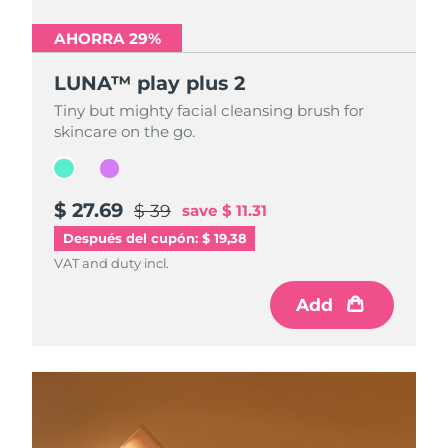
AHORRA 29%
AHORRA 29%
LUNA™ play plus 2
LUNA™ play plus 2
Tiny but mighty facial cleansing brush for
Tiny but mighty facial cleansing brush for
skincare on the go.
skincare on the go.
$ 27.69
$ 27.69
$ 39
$ 39
save
save
$ 11.31
$ 11.31
Después del cupón: $ 19,38
VAT and duty incl.
VAT and duty incl.
Add
Add