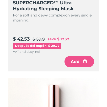
SUPERCHARGED™ Ultra-
Hydrating Sleeping Mask
For a soft and dewy complexion every single
morning.
$ 42.53
$ 59.9
save
$ 17.37
Después del cupón: $ 29,77
VAT and duty incl.
Add