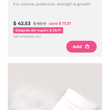
For volume, protection, strength & growth.
$ 42.53
$ 59.9
save
$ 17.37
Después del cupón: $ 29,77
VAT and duty incl.
Add