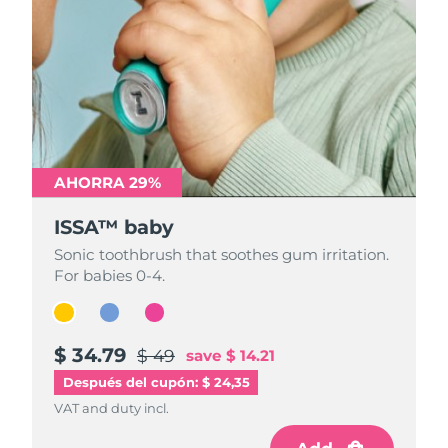
AHORRA 29%
AHORRA 29%
AHORRA 29%
ISSA™ baby
ISSA™ baby
ISSA™ baby
Sonic toothbrush that soothes gum irritation.
Sonic toothbrush that soothes gum irritation.
Sonic toothbrush that soothes gum irritation.
For babies 0-4.
For babies 0-4.
For babies 0-4.
$ 34.79
$ 34.79
$ 34.79
$ 49
$ 49
$ 49
save
save
save
$ 14.21
$ 14.21
$ 14.21
Después del cupón: $ 24,35
VAT and duty incl.
VAT and duty incl.
VAT and duty incl.