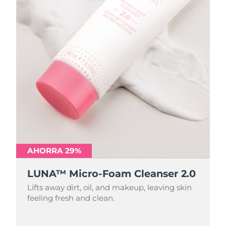
AHORRA 29%
AHORRA 29%
LUNA™ Micro-Foam Cleanser 2.0
LUNA™ Micro-Foam Cleanser 2.0
Lifts away dirt, oil, and makeup, leaving skin
Lifts away dirt, oil, and makeup, leaving skin
feeling fresh and clean.
feeling fresh and clean.