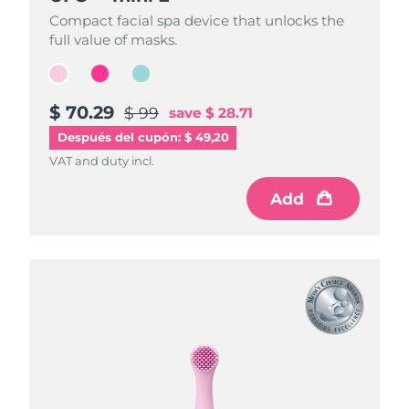
Compact facial spa device that unlocks the
Compact facial spa device that unlocks the
Compact facial spa device that unlocks the
full value of masks.
full value of masks.
full value of masks.
$ 70.29
$ 70.29
$ 70.29
$ 99
$ 99
$ 99
save
save
save
$ 28.71
$ 28.71
$ 28.71
Después del cupón: $ 49,20
VAT and duty incl.
VAT and duty incl.
VAT and duty incl.
Add
Add
Add