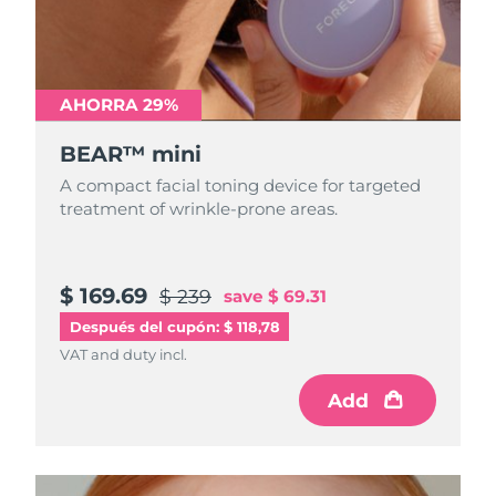
Turquía
Entrega prevista
09/08/2026
Emiratos Árabes
AHORRA 29%
Entrega prevista
09/08/2026
Unidos
BEAR™ mini
Reino Unido
Entrega prevista
08/08/2026
A compact facial toning device for targeted
treatment of wrinkle-prone areas.
Estados Unidos
Entrega prevista
09/08/2026
Uzbekistán
Entrega prevista
13/08/2026
$ 169.69
$ 239
save
$ 69.31
Vietnam
Entrega prevista
14/08/2026
Después del cupón: $ 118,78
VAT and duty incl.
Add