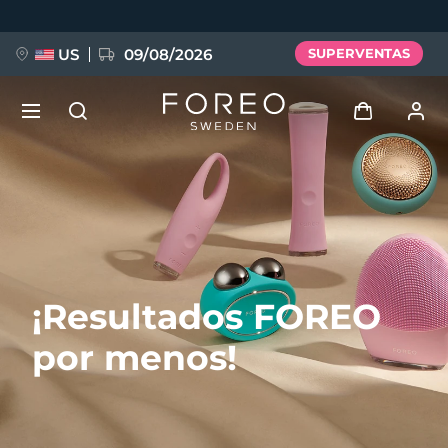
Pasar
al
contenido
principal
US
09/08/2026
SUPERVENTAS
NUEVO
Iniciar sesión
Idioma
BREAKING NEWS
Perfil de usuario
English
Deutsch
Español
Mis dispositivos
FAQ™ Pure Beauty-Tech Elixir
¡Resultados FOREO
Français
Italiano
Português
Mis pedidos
Polski
Svenska
Русский
por menos!
Türkçe
简体中文
繁體中文
Mis direcciones
issa™ Teeth Whitening Set
Mis suscripciones