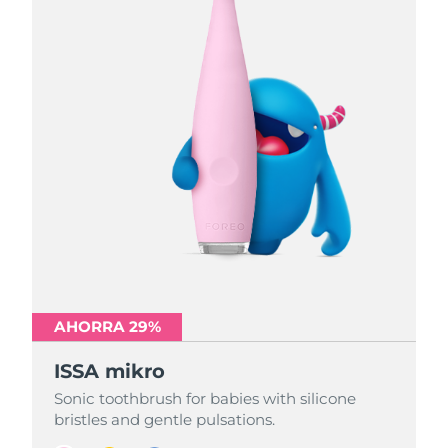
AHORRA 29%
AHORRA 29%
AHORRA 29%
ISSA mikro
ISSA mikro
ISSA mikro
Sonic toothbrush for babies with silicone
Sonic toothbrush for babies with silicone
Sonic toothbrush for babies with silicone
bristles and gentle pulsations.
bristles and gentle pulsations.
bristles and gentle pulsations.