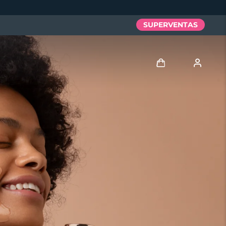
SUPERVENTAS
Iniciar sesión
Perfil de usuario
Mis dispositivos
Mis pedidos
Mis direcciones
Mis suscripciones