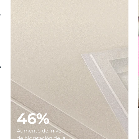
y
o
46%
Aumento del nivel
de hidratación de la