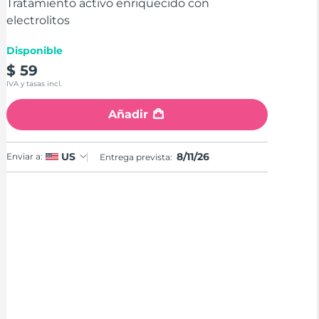
stars,
Tratamiento activo enriquecido con
average
electrolitos
rating
value.
Read
Disponible
17
$ 59
Reviews.
Same
IVA y tasas incl.
page
link.
Añadir
8/11/26
US
Enviar a:
Entrega prevista: