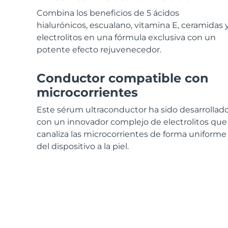
Cuidado de la piel KIWI™
All acne treatment devices
All revitalizing eye massagers
Serum
issa™ Teeth Whitening Gel
Combina los beneficios de 5 ácidos
Advanced pore care essentials
For healthy hair
18% PAP
hialurónicos, escualano, vitamina E, ceramidas 
electrolitos en una fórmula exclusiva con un
Cosméticos
Hombres
potente efecto rejuvenecedor.
Conductor compatible con
microcorrientes
Comprar todo
Este sérum ultraconductor ha sido desarrollad
con un innovador complejo de electrolitos que
canaliza las microcorrientes de forma uniforme
FOREO APP
del dispositivo a la piel.
ACERCA DE