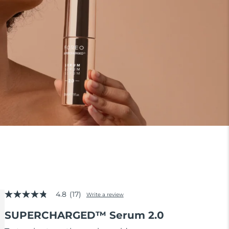
4.8
(17)
Write a review
4.8
out
SUPERCHARGED™ Serum 2.0
of
5