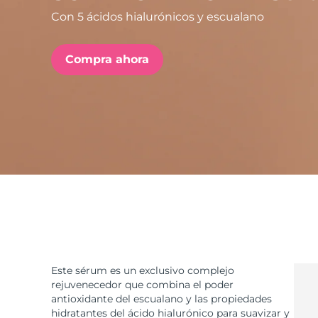
Con 5 ácidos hialurónicos y escualano
issa™ Teeth Whitening Set
Compra ahora
FAQ™ Dual LED Panel
POPULAR
Sorpresas especiales
Superventas
Este sérum es un exclusivo complejo
rejuvenecedor que combina el poder
antioxidante del escualano y las propiedades
hidratantes del ácido hialurónico para suavizar y