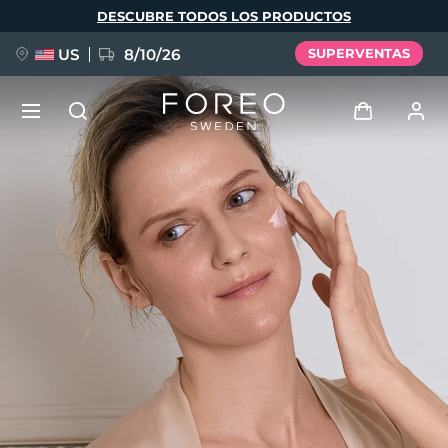
Pasar
DESCUBRE TODOS LOS PRODUCTOS
al
contenido
principal
US
8/10/26
SUPERVENTAS
NUEVO
Iniciar sesión
Idioma
BREAKING NEWS
Perfil de usuario
English
Deutsch
Español
Mis dispositivos
FAQ™ Pure Beauty-Tech Elixir
Français
Italiano
Português
Mis pedidos
Polski
Svenska
Русский
Türkçe
简体中文
繁體中文
Mis direcciones
issa™ Teeth Whitening Set
Mis suscripciones