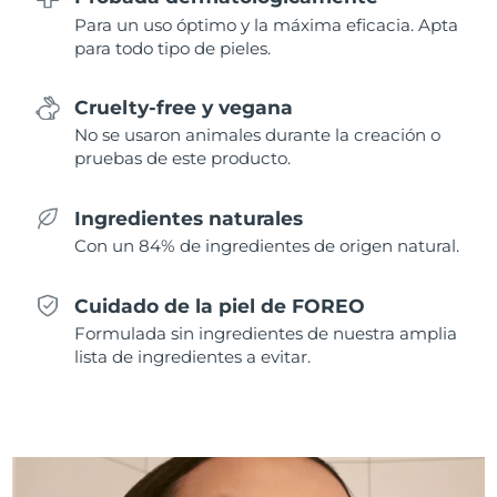
Singapur
Entrega prevista
8/11/26
Para un uso óptimo y la máxima eficacia. Apta
para todo tipo de pieles.
Eslovaquia
Entrega prevista
8/9/26
Cruelty-free y vegana
Eslovenia
Entrega prevista
8/9/26
No se usaron animales durante la creación o
pruebas de este producto.
Sudáfrica
Entrega prevista
8/17/26
Ingredientes naturales
Corea del Sur
Entrega prevista
8/11/26
Con un 84% de ingredientes de origen natural.
España
Entrega prevista
8/9/26
Cuidado de la piel de FOREO
Suecia
Entrega prevista
8/9/26
Formulada sin ingredientes de nuestra amplia
lista de ingredientes a evitar.
Suiza
Entrega prevista
8/9/26
Taiwán
Entrega prevista
8/14/26
Tailandia
Entrega prevista
8/13/26