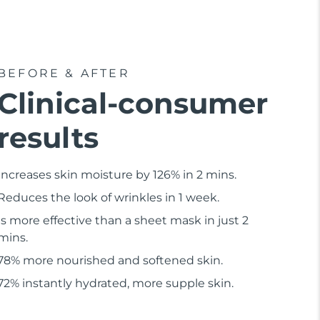
BEFORE & AFTER
Clinical-consumer
results
Increases skin moisture by 126% in 2 mins.
Reduces the look of wrinkles in 1 week.
Is more effective than a sheet mask in just 2
mins.
78% more nourished and softened skin.
72% instantly hydrated, more supple skin.