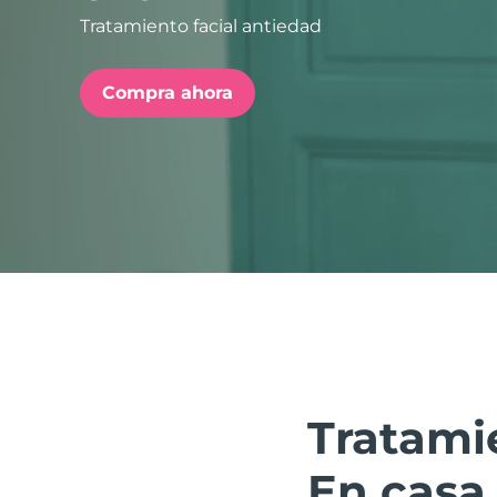
Tratamiento facial antiedad
issa™ Teeth Whitening Set
Compra ahora
FAQ™ Dual LED Panel
POPULAR
Sorpresas especiales
Superventas
Tratamie
En casa.