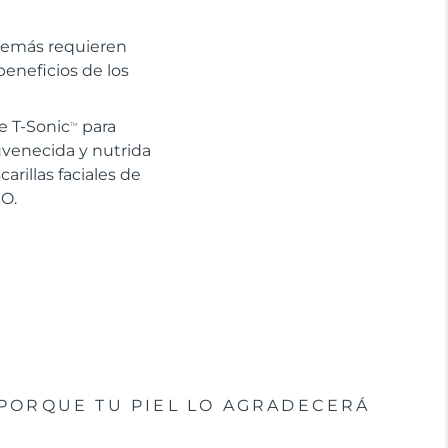
además requieren
eneficios de los
e T-Sonic
para
TM
uvenecida y nutrida
arillas faciales de
EO.
PORQUE TU PIEL LO AGRADECERÁ