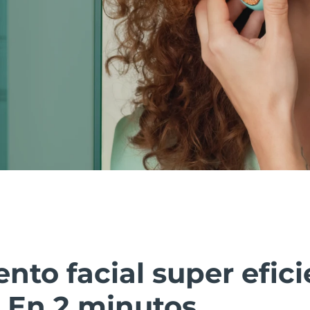
nto facial super efici
 En 2 minutos.