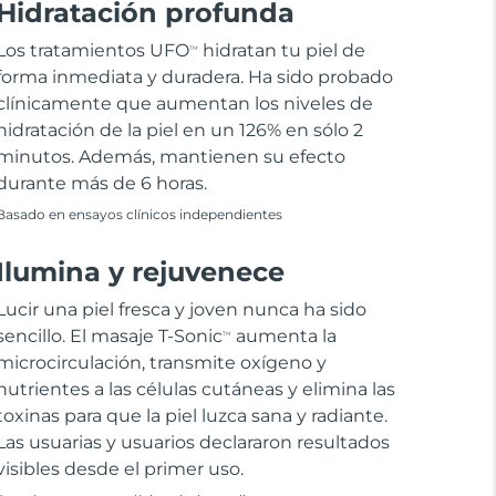
Hidratación profunda
Los tratamientos UFO
hidratan tu piel de
TM
forma inmediata y duradera. Ha sido probado
clínicamente que aumentan los niveles de
hidratación de la piel en un 126% en sólo 2
minutos. Además, mantienen su efecto
durante más de 6 horas.
Basado en ensayos clínicos independientes
Ilumina y rejuvenece
Lucir una piel fresca y joven nunca ha sido
sencillo. El masaje T-Sonic
aumenta la
TM
microcirculación, transmite oxígeno y
nutrientes a las células cutáneas y elimina las
toxinas para que la piel luzca sana y radiante.
Las usuarias y usuarios declararon resultados
visibles desde el primer uso.