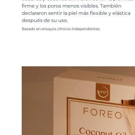
Cuidado de la piel KIWI™
All acne treatment devices
All revitalizing eye massagers
Serum
firme y los poros menos visibles. También
issa™ Teeth Whitening Gel
Advanced pore care essentials
For healthy hair
declararon sentir la piel más flexible y elástica
18% PAP
después de su uso.
Cosméticos
Hombres
Basado en ensayos clínicos independientes
Comprar todo
FOREO APP
ACERCA DE