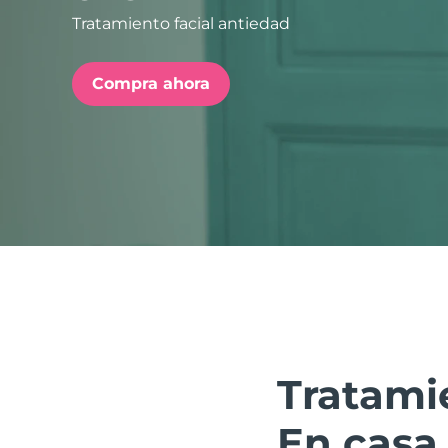
Tratamiento facial antiedad
issa™ Teeth Whitening Set
Compra ahora
FAQ™ Dual LED Panel
POPULAR
Sorpresas especiales
Superventas
Tratamie
En casa.