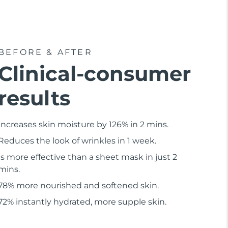
BEFORE & AFTER
Clinical-consumer
results
Increases skin moisture by 126% in 2 mins.
Reduces the look of wrinkles in 1 week.
Is more effective than a sheet mask in just 2
mins.
78% more nourished and softened skin.
72% instantly hydrated, more supple skin.