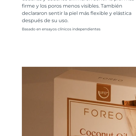
Cuidado de la piel KIWI™
All acne treatment devices
All revitalizing eye massagers
Serum
firme y los poros menos visibles. También
issa™ Teeth Whitening Gel
Advanced pore care essentials
For healthy hair
declararon sentir la piel más flexible y elástica
18% PAP
después de su uso.
Cosméticos
Hombres
Basado en ensayos clínicos independientes
Comprar todo
FOREO APP
ACERCA DE