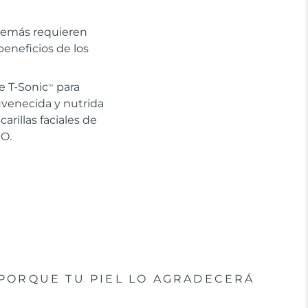
además requieren
eneficios de los
e T-Sonic
para
TM
uvenecida y nutrida
arillas faciales de
EO.
PORQUE TU PIEL LO AGRADECERÁ