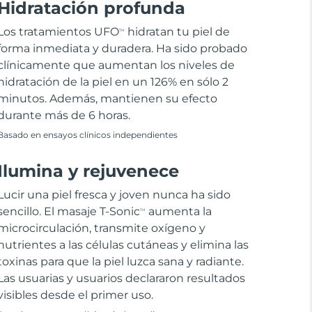
Hidratación profunda
Los tratamientos UFO
hidratan tu piel de
TM
forma inmediata y duradera. Ha sido probado
clínicamente que aumentan los niveles de
hidratación de la piel en un 126% en sólo 2
minutos. Además, mantienen su efecto
durante más de 6 horas.
Basado en ensayos clínicos independientes
Ilumina y rejuvenece
Lucir una piel fresca y joven nunca ha sido
sencillo. El masaje T-Sonic
aumenta la
TM
microcirculación, transmite oxígeno y
nutrientes a las células cutáneas y elimina las
toxinas para que la piel luzca sana y radiante.
Las usuarias y usuarios declararon resultados
visibles desde el primer uso.