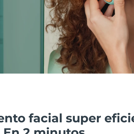
nto facial super efici
 En 2 minutos.