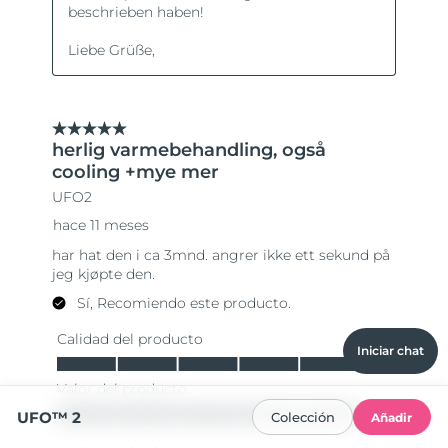
Iniciar chat
UFO™ 2
Colección
Añadir