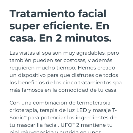
RUTINA SUECAS DE BELLEZA
Austria
Entrega prevista
8/9/26
Tratamiento facial
super eficiente.
En
Baréin
Entrega prevista
8/10/26
casa. En 2 minutos.
Limpieza facial
Lifting facial
Bélgica
Entrega prevista
8/9/26
LUNA™ 4 pack
BEAR™ 2 pack
Bermudas
Entrega prevista
8/15/26
Las visitas al spa son muy agradables, pero
Anti-aging massage
Microcurrent toning
también pueden ser costosas, y además
Bosnia y Herzegovina
Entrega prevista
8/12/26
requieren mucho tiempo. Hemos creado
Hidratación
Cuidado bucal
un dispositivo para que disfrutes de todos
LUNA™ 4 Plus
BEAR™ 2 go
Brunéi
Entrega prevista
8/14/26
UFO™ 3 pack
issa™ 4
los beneficios de los cinco tratamientos spa
Massage, LED heating
Microcurrent toning on-the-go
TRATAMIENTO ANTIEDAD FAQ™
más famosos en la comodidad de tu casa.
Deep facial hydration
Hybrid silicone sonic toothbrush
Bulgaria
Entrega prevista
8/9/26
Con una combinación de termoterapia,
NEW
LUNA™ 4 Men
BEAR™ 2 eyes & lips
Canadá
Entrega prevista
8/13/26
UFO™ 3 LED
crioterapia, terapia de luz LED y masaje T-
issa™ 4 plus
For men, anti-aging massage
Microcurrent line smoothing device
Sonic
para potenciar los ingredientes de
Near-infrared and red light therapy
TM
Smart hybrid silicone sonic toothbrush
Chile
Entrega prevista
8/13/26
device
Antiedad
Tratamientos LED
tu mascarilla facial. UFO
2 mantiene tu
TM
piel rejuvenecida y nutrida en unos