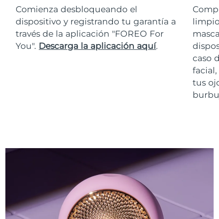
Comienza desbloqueando el
Compr
dispositivo y registrando tu garantía a
limpio
través de la aplicación "FOREO For
masca
You".
Descarga la aplicación aquí
.
dispos
caso 
facial
tus oj
burbuj