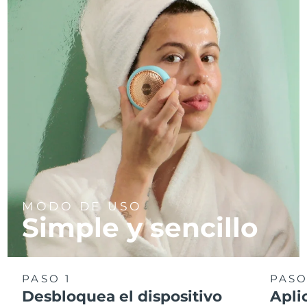
MODO DE USO
Simple y sencillo
PASO 1
PASO
Desbloquea el dispositivo
Apli