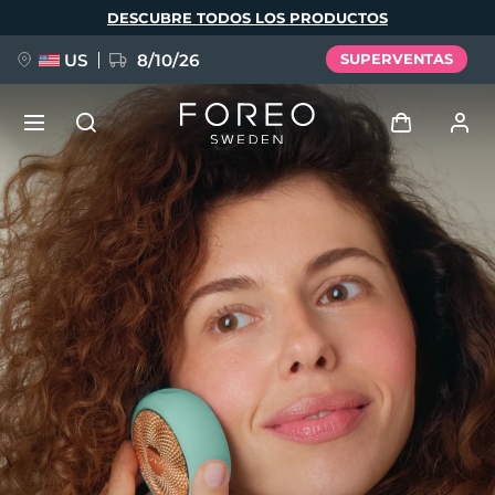
Pasar
DESCUBRE TODOS LOS PRODUCTOS
al
contenido
principal
US
8/10/26
SUPERVENTAS
NUEVO
Iniciar sesión
Idioma
BREAKING NEWS
Perfil de usuario
English
Deutsch
Español
Mis dispositivos
FAQ™ Pure Beauty-Tech Elixir
Français
Italiano
Português
Mis pedidos
Polski
Svenska
Русский
Türkçe
简体中文
繁體中文
Mis direcciones
issa™ Teeth Whitening Set
Mis suscripciones