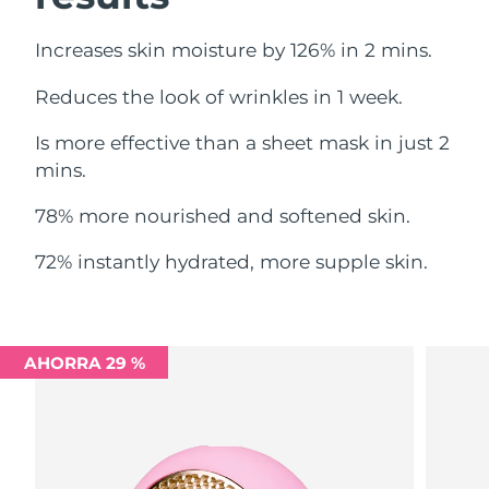
Filipinas
Entrega prevista
8/12/26
Increases skin moisture by 126% in 2 mins.
Reduces the look of wrinkles in 1 week.
Polonia
Entrega prevista
8/10/26
Is more effective than a sheet mask in just 2
Portugal
Entrega prevista
8/9/26
mins.
Puerto Rico
Entrega prevista
8/11/26
78% more nourished and softened skin.
Catar
Entrega prevista
8/10/26
72% instantly hydrated, more supple skin.
Reunión
Entrega prevista
8/14/26
Rumanía
Entrega prevista
8/9/26
AHORRA 29 %
Rusia
Entrega prevista
8/17/26
Arabia Saudí
Entrega prevista
8/10/26