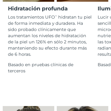
Advanced pore care essentials
For healthy hair
18% PAP
Israel
Entrega prevista
8/13/26
Hidratación profunda
Ilum
Cosméticos
Hombres
Los tratamientos UFO
hidratan tu piel
Lucir 
Italia
TM
Entrega prevista
8/9/26
de forma inmediata y duradera. Ha
sencil
sido probado clínicamente que
microc
Japón
Entrega prevista
8/12/26
aumentan los niveles de hidratación
nutrie
Comprar todo
Jersey
Entrega prevista
8/14/26
de la piel un 126% en sólo 2 minutos,
las to
manteniendo su efecto durante más
radian
Kazajistán
Entrega prevista
8/11/26
de 6 horas.
result
FOREO APP
Kuwait
Basado en pruebas clínicas de
Basad
Entrega prevista
8/9/26
ACERCA DE
terceros
Letonia
Entrega prevista
8/9/26
Líbano
Entrega prevista
8/10/26
Lituania
Entrega prevista
8/9/26
Luxemburgo
Entrega prevista
8/9/26