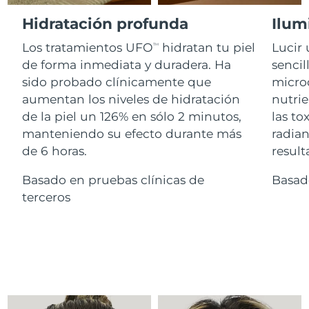
Advanced pore care essentials
For healthy hair
18% PAP
Israel
Entrega prevista
13/8/26
Hidratación profunda
Ilum
Cosméticos
Hombres
Los tratamientos UFO
hidratan tu piel
Lucir 
Italia
TM
Entrega prevista
9/8/26
de forma inmediata y duradera. Ha
sencil
sido probado clínicamente que
microc
Japón
Entrega prevista
12/8/26
aumentan los niveles de hidratación
nutrie
Comprar todo
Jersey
Entrega prevista
14/8/26
de la piel un 126% en sólo 2 minutos,
las to
manteniendo su efecto durante más
radian
Kazajistán
Entrega prevista
11/8/26
de 6 horas.
result
FOREO APP
Kuwait
Basado en pruebas clínicas de
Basad
Entrega prevista
9/8/26
ACERCA DE
terceros
Letonia
Entrega prevista
9/8/26
Líbano
Entrega prevista
10/8/26
Lituania
Entrega prevista
9/8/26
Luxemburgo
Entrega prevista
9/8/26