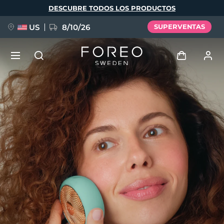
Pasar
DESCUBRE TODOS LOS PRODUCTOS
al
contenido
principal
US
8/10/26
SUPERVENTAS
NUEVO
Iniciar sesión
Idioma
BREAKING NEWS
Perfil de usuario
English
Deutsch
Español
Mis dispositivos
FAQ™ Pure Beauty-Tech Elixir
Français
Italiano
Português
Mis pedidos
Polski
Svenska
Русский
Türkçe
简体中文
繁體中文
Mis direcciones
issa™ Teeth Whitening Set
Mis suscripciones