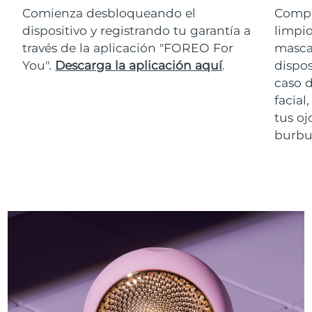
Comienza desbloqueando el
Compr
dispositivo y registrando tu garantía a
limpio
través de la aplicación "FOREO For
masca
You".
Descarga la aplicación aquí
.
dispos
caso 
facial
tus oj
burbuj