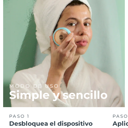
MODO DE USO
Simple y sencillo
PASO 1
PASO
Desbloquea el dispositivo
Apli