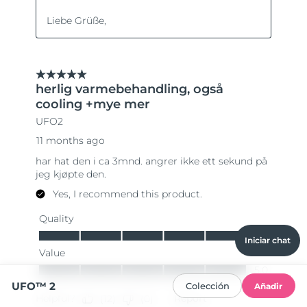
Iniciar chat
UFO™ 2
Colección
Añadir