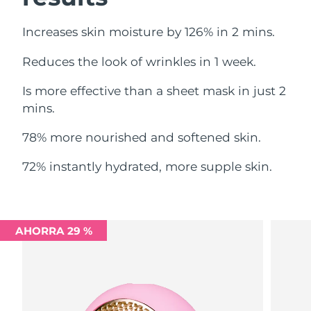
Filipinas
Entrega prevista
12/8/26
Increases skin moisture by 126% in 2 mins.
Reduces the look of wrinkles in 1 week.
Polonia
Entrega prevista
10/8/26
Is more effective than a sheet mask in just 2
Portugal
Entrega prevista
9/8/26
mins.
Puerto Rico
Entrega prevista
11/8/26
78% more nourished and softened skin.
Catar
Entrega prevista
10/8/26
72% instantly hydrated, more supple skin.
Reunión
Entrega prevista
14/8/26
Rumanía
Entrega prevista
9/8/26
AHORRA 29 %
Rusia
Entrega prevista
17/8/26
Arabia Saudí
Entrega prevista
10/8/26