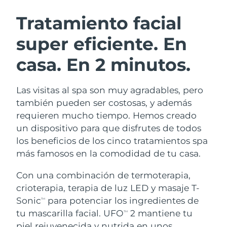
RUTINA SUECAS DE BELLEZA
Austria
Entrega prevista
9/8/26
Tratamiento facial
super eficiente.
En
Baréin
Entrega prevista
10/8/26
casa. En 2 minutos.
Limpieza facial
Lifting facial
Bélgica
Entrega prevista
9/8/26
LUNA™ 4 pack
BEAR™ 2 pack
Bermudas
Entrega prevista
15/8/26
Las visitas al spa son muy agradables, pero
Anti-aging massage
Microcurrent toning
también pueden ser costosas, y además
Bosnia y Herzegovina
Entrega prevista
12/8/26
requieren mucho tiempo. Hemos creado
Hidratación
Cuidado bucal
un dispositivo para que disfrutes de todos
LUNA™ 4 Plus
BEAR™ 2 go
Brunéi
Entrega prevista
14/8/26
UFO™ 3 pack
issa™ 4
los beneficios de los cinco tratamientos spa
Massage, LED heating
Microcurrent toning on-the-go
TRATAMIENTO ANTIEDAD FAQ™
más famosos en la comodidad de tu casa.
Deep facial hydration
Hybrid silicone sonic toothbrush
Bulgaria
Entrega prevista
9/8/26
Con una combinación de termoterapia,
NEW
LUNA™ 4 Men
BEAR™ 2 eyes & lips
Canadá
Entrega prevista
13/8/26
UFO™ 3 LED
crioterapia, terapia de luz LED y masaje T-
issa™ 4 plus
For men, anti-aging massage
Microcurrent line smoothing device
Sonic
para potenciar los ingredientes de
Near-infrared and red light therapy
TM
Smart hybrid silicone sonic toothbrush
Chile
Entrega prevista
13/8/26
device
Antiedad
Tratamientos LED
tu mascarilla facial. UFO
2 mantiene tu
TM
piel rejuvenecida y nutrida en unos