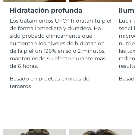
Advanced pore care essentials
For healthy hair
18% PAP
Israel
Entrega prevista
8/12/26
Hidratación profunda
Ilum
Cosméticos
Hombres
Los tratamientos UFO
hidratan tu piel
Lucir 
Italia
TM
Entrega prevista
8/8/26
de forma inmediata y duradera. Ha
sencil
sido probado clínicamente que
microc
Japón
Entrega prevista
8/11/26
aumentan los niveles de hidratación
nutrie
Comprar todo
Jersey
Entrega prevista
8/13/26
de la piel un 126% en sólo 2 minutos,
las to
manteniendo su efecto durante más
radian
Kazajistán
Entrega prevista
8/10/26
de 6 horas.
result
FOREO APP
Kuwait
Basado en pruebas clínicas de
Basad
Entrega prevista
8/8/26
ACERCA DE
terceros
Letonia
Entrega prevista
8/8/26
Líbano
Entrega prevista
8/9/26
Lituania
Entrega prevista
8/8/26
Luxemburgo
Entrega prevista
8/8/26