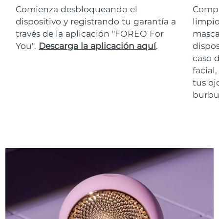
Comienza desbloqueando el
Compr
dispositivo y registrando tu garantía a
limpio
través de la aplicación "FOREO For
masca
You".
Descarga la aplicación aquí
.
dispos
caso 
facial
tus oj
burbuj