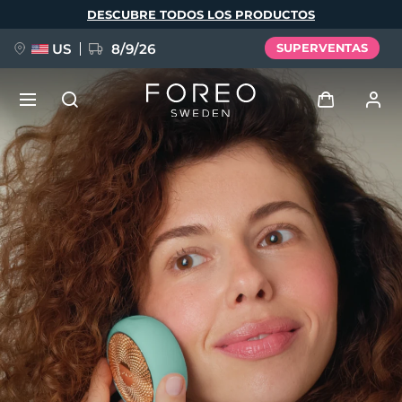
Pasar
DESCUBRE TODOS LOS PRODUCTOS
al
contenido
principal
US
8/9/26
SUPERVENTAS
NUEVO
Iniciar sesión
Idioma
BREAKING NEWS
Perfil de usuario
English
Deutsch
Español
Mis dispositivos
FAQ™ Pure Beauty-Tech Elixir
Français
Italiano
Português
Mis pedidos
Polski
Svenska
Русский
Türkçe
简体中文
繁體中文
Mis direcciones
issa™ Teeth Whitening Set
Mis suscripciones