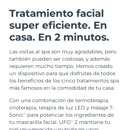
RUTINA SUECAS DE BELLEZA
Austria
Entrega prevista
8/8/26
Tratamiento facial
super eficiente.
En
Baréin
Entrega prevista
8/9/26
casa. En 2 minutos.
Limpieza facial
Lifting facial
Bélgica
Entrega prevista
8/8/26
LUNA™ 4 pack
BEAR™ 2 pack
Bermudas
Entrega prevista
8/14/26
Las visitas al spa son muy agradables, pero
Anti-aging massage
Microcurrent toning
también pueden ser costosas, y además
Bosnia y Herzegovina
Entrega prevista
8/11/26
requieren mucho tiempo. Hemos creado
Hidratación
Cuidado bucal
un dispositivo para que disfrutes de todos
LUNA™ 4 Plus
BEAR™ 2 go
Brunéi
Entrega prevista
8/13/26
UFO™ 3 pack
issa™ 4
los beneficios de los cinco tratamientos spa
Massage, LED heating
Microcurrent toning on-the-go
TRATAMIENTO ANTIEDAD FAQ™
más famosos en la comodidad de tu casa.
Deep facial hydration
Hybrid silicone sonic toothbrush
Bulgaria
Entrega prevista
8/8/26
Con una combinación de termoterapia,
NEW
LUNA™ 4 Men
BEAR™ 2 eyes & lips
Canadá
Entrega prevista
8/12/26
UFO™ 3 LED
crioterapia, terapia de luz LED y masaje T-
issa™ 4 plus
For men, anti-aging massage
Microcurrent line smoothing device
Sonic
para potenciar los ingredientes de
Near-infrared and red light therapy
TM
Smart hybrid silicone sonic toothbrush
Chile
Entrega prevista
8/12/26
device
Antiedad
Tratamientos LED
tu mascarilla facial. UFO
2 mantiene tu
TM
piel rejuvenecida y nutrida en unos