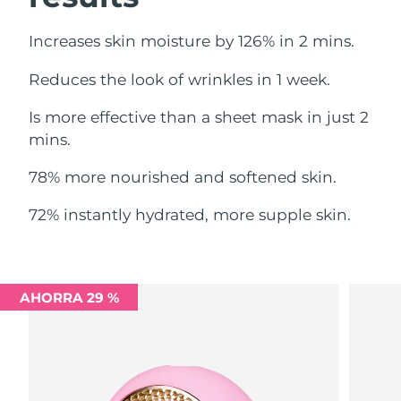
Filipinas
Entrega prevista
8/11/26
Increases skin moisture by 126% in 2 mins.
Reduces the look of wrinkles in 1 week.
Polonia
Entrega prevista
8/9/26
Is more effective than a sheet mask in just 2
Portugal
Entrega prevista
8/8/26
mins.
Puerto Rico
Entrega prevista
8/10/26
78% more nourished and softened skin.
Catar
Entrega prevista
8/9/26
72% instantly hydrated, more supple skin.
Reunión
Entrega prevista
8/13/26
Rumanía
Entrega prevista
8/8/26
AHORRA 29 %
Rusia
Entrega prevista
8/16/26
Arabia Saudí
Entrega prevista
8/9/26