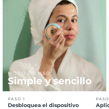
MODO DE USO
Simple y sencillo
PASO 1
PASO
Desbloquea el dispositivo
Apli