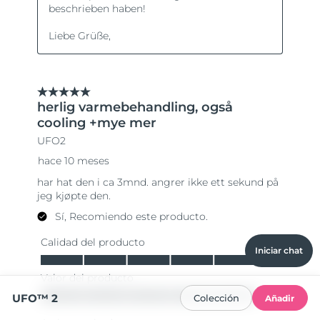
Iniciar chat
UFO™ 2
Colección
Añadir