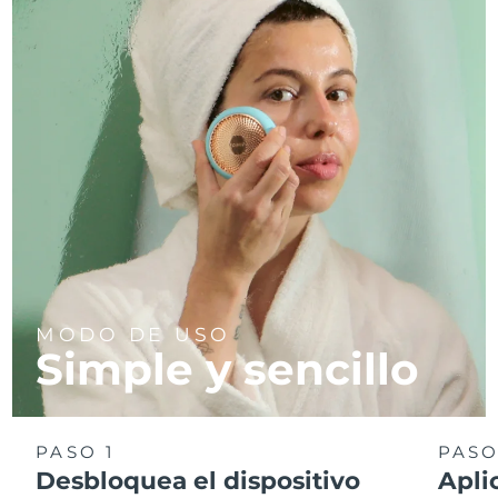
MODO DE USO
Simple y sencillo
PASO 1
PASO
Desbloquea el dispositivo
Apli