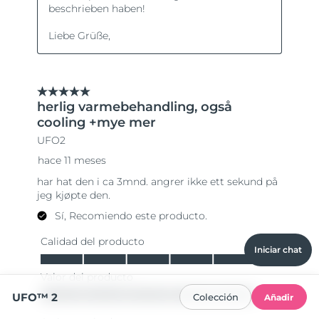
Iniciar chat
UFO™ 2
Colección
Añadir