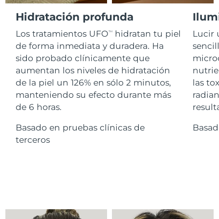
Advanced pore care essentials
For healthy hair
18% PAP
Israel
Entrega prevista
8/16/26
Hidratación profunda
Ilum
Cosméticos
Hombres
Los tratamientos UFO
hidratan tu piel
Lucir 
Italia
TM
Entrega prevista
8/12/26
de forma inmediata y duradera. Ha
sencil
sido probado clínicamente que
microc
Japón
Entrega prevista
8/15/26
aumentan los niveles de hidratación
nutrie
Comprar todo
Jersey
Entrega prevista
8/17/26
de la piel un 126% en sólo 2 minutos,
las to
manteniendo su efecto durante más
radian
Kazajistán
Entrega prevista
8/14/26
de 6 horas.
result
FOREO APP
Kuwait
Basado en pruebas clínicas de
Basad
Entrega prevista
8/12/26
ACERCA DE
terceros
Letonia
Entrega prevista
8/12/26
Líbano
Entrega prevista
8/13/26
Lituania
Entrega prevista
8/12/26
Luxemburgo
Entrega prevista
8/12/26