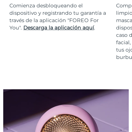
Comienza desbloqueando el
Compr
dispositivo y registrando tu garantía a
limpio
través de la aplicación "FOREO For
masca
You".
Descarga la aplicación aquí
.
dispos
caso 
facial
tus oj
burbuj