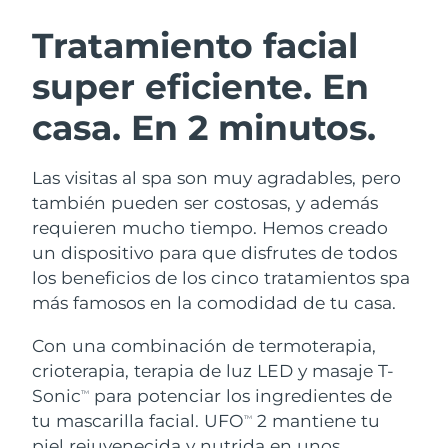
RUTINA SUECAS DE BELLEZA
Austria
Entrega prevista
8/12/26
Tratamiento facial
super eficiente.
En
Baréin
Entrega prevista
8/13/26
casa. En 2 minutos.
Limpieza facial
Lifting facial
Bélgica
Entrega prevista
8/12/26
LUNA™ 4 pack
BEAR™ 2 pack
Bermudas
Entrega prevista
8/18/26
Las visitas al spa son muy agradables, pero
Anti-aging massage
Microcurrent toning
también pueden ser costosas, y además
Bosnia y Herzegovina
Entrega prevista
8/15/26
requieren mucho tiempo. Hemos creado
Hidratación
Cuidado bucal
un dispositivo para que disfrutes de todos
LUNA™ 4 Plus
BEAR™ 2 go
Brunéi
Entrega prevista
8/17/26
UFO™ 3 pack
issa™ 4
los beneficios de los cinco tratamientos spa
Massage, LED heating
Microcurrent toning on-the-go
TRATAMIENTO ANTIEDAD FAQ™
más famosos en la comodidad de tu casa.
Deep facial hydration
Hybrid silicone sonic toothbrush
Bulgaria
Entrega prevista
8/12/26
Con una combinación de termoterapia,
NEW
LUNA™ 4 Men
BEAR™ 2 eyes & lips
Canadá
Entrega prevista
8/16/26
UFO™ 3 LED
crioterapia, terapia de luz LED y masaje T-
issa™ 4 plus
For men, anti-aging massage
Microcurrent line smoothing device
Sonic
para potenciar los ingredientes de
Near-infrared and red light therapy
TM
Smart hybrid silicone sonic toothbrush
Chile
Entrega prevista
8/16/26
device
Antiedad
Tratamientos LED
tu mascarilla facial. UFO
2 mantiene tu
TM
piel rejuvenecida y nutrida en unos