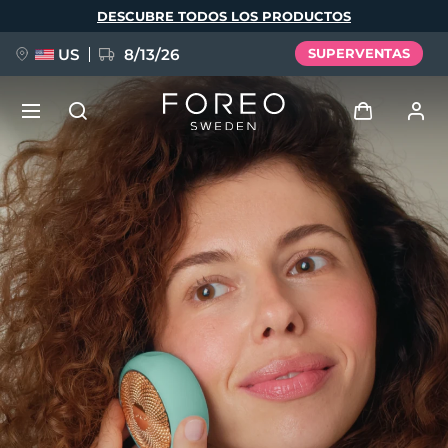
Pasar
DESCUBRE TODOS LOS PRODUCTOS
al
contenido
principal
US
8/13/26
SUPERVENTAS
NUEVO
Iniciar sesión
Idioma
BREAKING NEWS
Perfil de usuario
English
Deutsch
Español
Mis dispositivos
FAQ™ Pure Beauty-Tech Elixir
Français
Italiano
Português
Mis pedidos
Polski
Svenska
Русский
Türkçe
简体中文
繁體中文
Mis direcciones
issa™ Teeth Whitening Set
Mis suscripciones