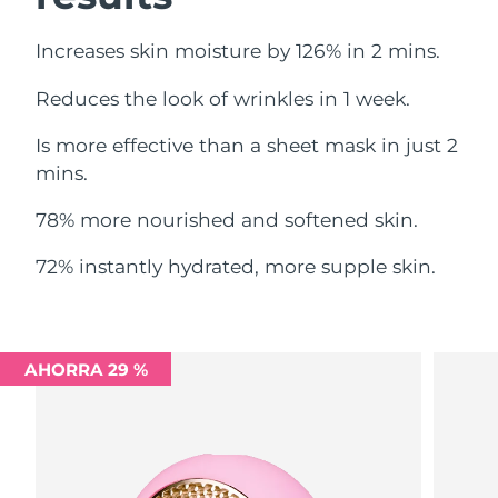
Filipinas
Entrega prevista
8/15/26
Increases skin moisture by 126% in 2 mins.
Reduces the look of wrinkles in 1 week.
Polonia
Entrega prevista
8/13/26
Is more effective than a sheet mask in just 2
Portugal
Entrega prevista
8/12/26
mins.
Puerto Rico
Entrega prevista
8/14/26
78% more nourished and softened skin.
Catar
Entrega prevista
8/13/26
72% instantly hydrated, more supple skin.
Reunión
Entrega prevista
8/17/26
Rumanía
Entrega prevista
8/12/26
AHORRA 29 %
Rusia
Entrega prevista
8/20/26
Arabia Saudí
Entrega prevista
8/13/26