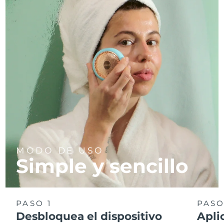
MODO DE USO
Simple y sencillo
PASO 1
PASO
Desbloquea el dispositivo
Apli