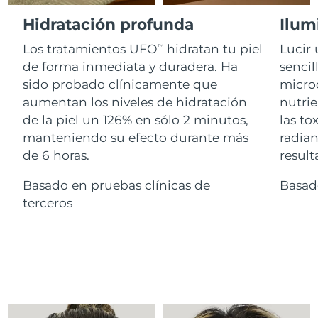
Advanced pore care essentials
For healthy hair
18% PAP
Israel
Entrega prevista
8/13/26
Hidratación profunda
Ilum
Cosméticos
Hombres
Los tratamientos UFO
hidratan tu piel
Lucir 
Italia
TM
Entrega prevista
8/9/26
de forma inmediata y duradera. Ha
sencil
sido probado clínicamente que
microc
Japón
Entrega prevista
8/12/26
aumentan los niveles de hidratación
nutrie
Comprar todo
Jersey
Entrega prevista
8/14/26
de la piel un 126% en sólo 2 minutos,
las to
manteniendo su efecto durante más
radian
Kazajistán
Entrega prevista
8/11/26
de 6 horas.
result
FOREO APP
Kuwait
Basado en pruebas clínicas de
Basad
Entrega prevista
8/9/26
ACERCA DE
terceros
Letonia
Entrega prevista
8/9/26
Líbano
Entrega prevista
8/10/26
Lituania
Entrega prevista
8/9/26
Luxemburgo
Entrega prevista
8/9/26