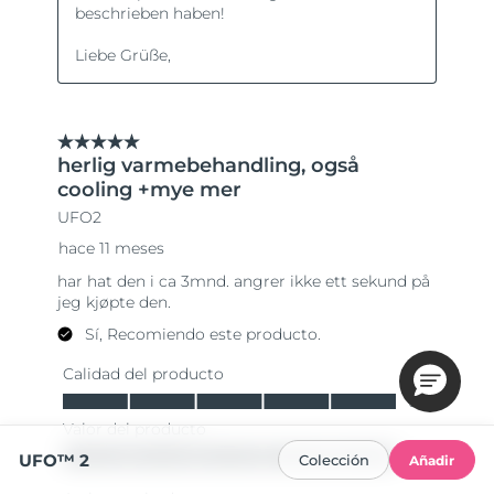
UFO™ 2
Colección
Añadir