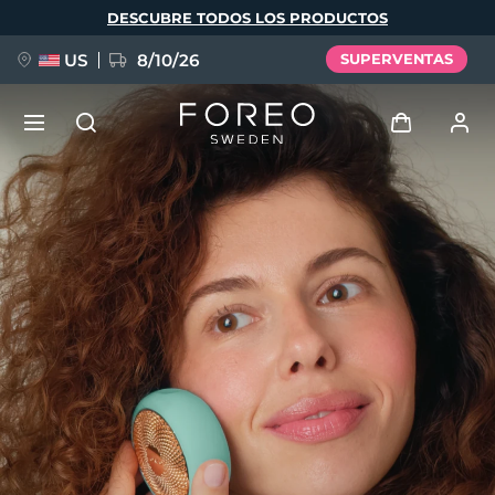
Pasar
DESCUBRE TODOS LOS PRODUCTOS
al
contenido
principal
US
8/10/26
SUPERVENTAS
NUEVO
Iniciar sesión
Idioma
BREAKING NEWS
Perfil de usuario
English
Deutsch
Español
Mis dispositivos
FAQ™ Pure Beauty-Tech Elixir
Français
Italiano
Português
Mis pedidos
Polski
Svenska
Русский
Türkçe
简体中文
繁體中文
Mis direcciones
issa™ Teeth Whitening Set
Mis suscripciones