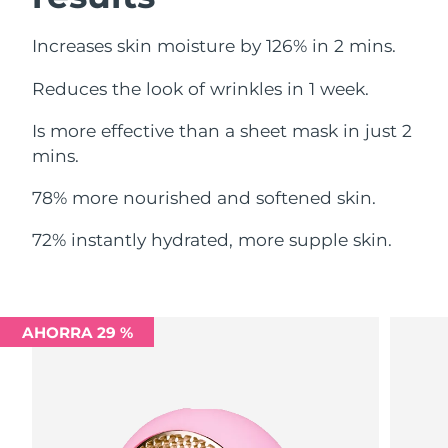
Filipinas
Entrega prevista
8/12/26
Increases skin moisture by 126% in 2 mins.
Reduces the look of wrinkles in 1 week.
Polonia
Entrega prevista
8/10/26
Is more effective than a sheet mask in just 2
Portugal
Entrega prevista
8/9/26
mins.
Puerto Rico
Entrega prevista
8/11/26
78% more nourished and softened skin.
Catar
Entrega prevista
8/10/26
72% instantly hydrated, more supple skin.
Reunión
Entrega prevista
8/14/26
Rumanía
Entrega prevista
8/9/26
AHORRA 29 %
Rusia
Entrega prevista
8/17/26
Arabia Saudí
Entrega prevista
8/10/26