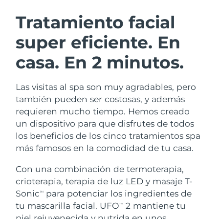
RUTINA SUECAS DE BELLEZA
Austria
Entrega prevista
8/9/26
Tratamiento facial
super eficiente.
En
Baréin
Entrega prevista
8/10/26
casa. En 2 minutos.
Limpieza facial
Lifting facial
Bélgica
Entrega prevista
8/9/26
LUNA™ 4 pack
BEAR™ 2 pack
Bermudas
Entrega prevista
8/15/26
Las visitas al spa son muy agradables, pero
Anti-aging massage
Microcurrent toning
también pueden ser costosas, y además
Bosnia y Herzegovina
Entrega prevista
8/12/26
requieren mucho tiempo. Hemos creado
Hidratación
Cuidado bucal
un dispositivo para que disfrutes de todos
LUNA™ 4 Plus
BEAR™ 2 go
Brunéi
Entrega prevista
8/14/26
UFO™ 3 pack
issa™ 4
los beneficios de los cinco tratamientos spa
Massage, LED heating
Microcurrent toning on-the-go
TRATAMIENTO ANTIEDAD FAQ™
más famosos en la comodidad de tu casa.
Deep facial hydration
Hybrid silicone sonic toothbrush
Bulgaria
Entrega prevista
8/9/26
Con una combinación de termoterapia,
NEW
LUNA™ 4 Men
BEAR™ 2 eyes & lips
Canadá
Entrega prevista
8/13/26
UFO™ 3 LED
crioterapia, terapia de luz LED y masaje T-
issa™ 4 plus
For men, anti-aging massage
Microcurrent line smoothing device
Sonic
para potenciar los ingredientes de
Near-infrared and red light therapy
TM
Smart hybrid silicone sonic toothbrush
Chile
Entrega prevista
8/13/26
device
Antiedad
Tratamientos LED
tu mascarilla facial. UFO
2 mantiene tu
TM
piel rejuvenecida y nutrida en unos