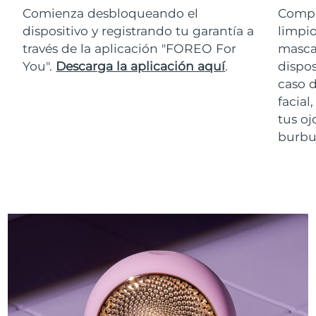
Comienza desbloqueando el
Compr
dispositivo y registrando tu garantía a
limpio
través de la aplicación "FOREO For
masca
You".
Descarga la aplicación aquí
.
dispos
caso 
facial
tus oj
burbuj