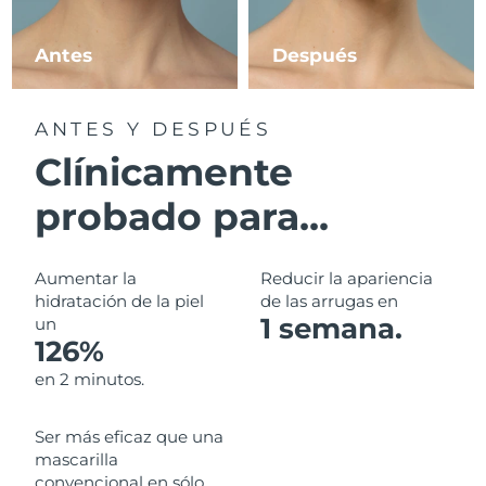
Filipinas
Entrega prevista
8/12/26
Antes
Después
Polonia
Entrega prevista
8/10/26
ANTES Y DESPUÉS
Portugal
Entrega prevista
8/9/26
Clínicamente
Puerto Rico
Entrega prevista
8/11/26
probado para...
Catar
Entrega prevista
8/10/26
Aumentar la
Reducir la apariencia
Reunión
hidratación de la piel
de las arrugas en
Entrega prevista
8/14/26
1 semana.
un
126%
Rumanía
Entrega prevista
8/9/26
en 2 minutos.
Rusia
Entrega prevista
8/17/26
Ser más eficaz que una
Arabia Saudí
Entrega prevista
8/10/26
mascarilla
convencional en sólo