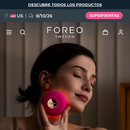
Pasar
DESCUBRE TODOS LOS PRODUCTOS
al
contenido
principal
US
8/10/26
SUPERVENTAS
NUEVO
Iniciar sesión
Idioma
BREAKING NEWS
Perfil de usuario
English
Deutsch
Español
Mis dispositivos
FAQ™ Pure Beauty-Tech Elixir
Français
Italiano
Português
Mis pedidos
Polski
Svenska
Русский
Türkçe
简体中文
繁體中文
Mis direcciones
issa™ Teeth Whitening Set
Mis suscripciones