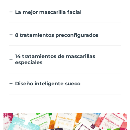
La mejor mascarilla facial
Más eficaz que una mascarilla
convencional, y 10 veces más rápida.
8 tratamientos preconfigurados
Sólo tienes que pulsar un botón. Ajusta tus
preferencias desde la aplicación.
14 tratamientos de mascarillas
especiales
La combinación perfecta de tecnologías
para potenciar los ingredientes de tu
Diseño inteligente sueco
mascarilla.
100% resistente al agua y ultrahigiénico.
Hasta 60 minutos de uso por carga USB.