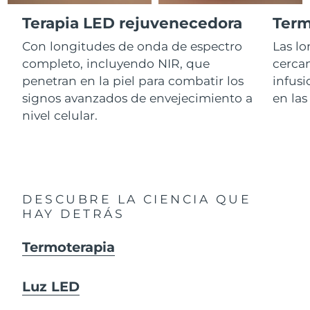
Advanced pore care essentials
For healthy hair
18% PAP
Israel
Entrega prevista
8/13/26
Terapia LED rejuvenecedora
Term
Cosméticos
Hombres
Con longitudes de onda de espectro
Las lo
Italia
Entrega prevista
8/9/26
completo, incluyendo NIR, que
cercan
penetran en la piel para combatir los
infusi
Japón
Entrega prevista
8/12/26
signos avanzados de envejecimiento a
en la
Comprar todo
Jersey
nivel celular.
Entrega prevista
8/14/26
Kazajistán
Entrega prevista
8/11/26
FOREO APP
Kuwait
Entrega prevista
8/9/26
ACERCA DE
DESCUBRE LA CIENCIA QUE
Letonia
Entrega prevista
8/9/26
HAY DETRÁS
Líbano
Entrega prevista
8/10/26
Termoterapia
Lituania
Entrega prevista
8/9/26
Luz LED
Luxemburgo
Entrega prevista
8/9/26