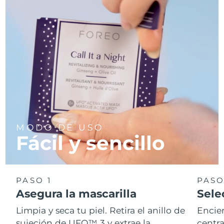
MODO DE USO
Fácil y sencillo
PASO 1
PASO
Asegura la mascarilla
Sele
Limpia y seca tu piel. Retira el anillo de
Encie
sujeción de UFO™ 3 y extrae la
centra