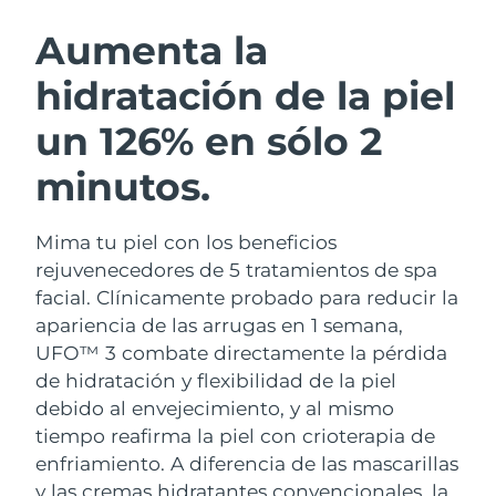
RUTINA SUECAS DE BELLEZA
Austria
Entrega prevista
8/10/26
Aumenta la
hidratación de la piel
Baréin
Entrega prevista
8/11/26
un 126% en sólo 2
Limpieza facial
Lifting facial
Bélgica
Entrega prevista
8/10/26
LUNA™ 4 pack
BEAR™ 2 pack
minutos.
Bermudas
Entrega prevista
8/16/26
Anti-aging massage
Microcurrent toning
Mima tu piel con los beneficios
Bosnia y Herzegovina
Entrega prevista
8/13/26
Hidratación
Cuidado bucal
rejuvenecedores de 5 tratamientos de spa
LUNA™ 4 Plus
BEAR™ 2 go
Brunéi
facial. Clínicamente probado para reducir la
Entrega prevista
8/15/26
UFO™ 3 pack
issa™ 4
Massage, LED heating
Microcurrent toning on-the-go
apariencia de las arrugas en 1 semana,
TRATAMIENTO ANTIEDAD FAQ™
Deep facial hydration
Hybrid silicone sonic toothbrush
Bulgaria
Entrega prevista
8/10/26
UFO™ 3 combate directamente la pérdida
de hidratación y flexibilidad de la piel
NEW
LUNA™ 4 Men
BEAR™ 2 eyes & lips
Canadá
Entrega prevista
8/14/26
UFO™ 3 LED
debido al envejecimiento, y al mismo
issa™ 4 plus
For men, anti-aging massage
Microcurrent line smoothing device
tiempo reafirma la piel con crioterapia de
Near-infrared and red light therapy
Smart hybrid silicone sonic toothbrush
Chile
Entrega prevista
8/14/26
device
Antiedad
Tratamientos LED
enfriamiento.
A diferencia de las mascarillas
y las cremas hidratantes convencionales, la