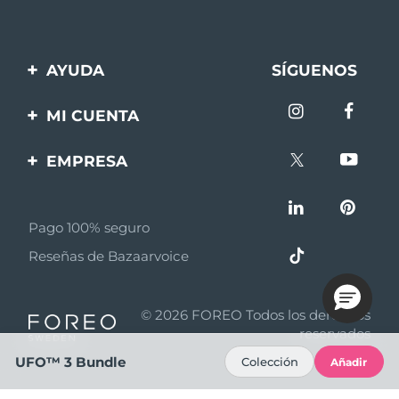
AYUDA
SÍGUENOS
Contáctanos
MI CUENTA
Pedidos y envíos
Registro de productos
EMPRESA
Garantía y devoluciones
Ayuda
Sobre FOREO
Preguntas frecuentes
Pago 100% seguro
Afiliados
Información de la
Reseñas de Bazaarvoice
batería
Noticias de afiliados
MYSA
© 2026 FOREO Todos los derechos
Asociados
reservados
UFO™ 3 Bundle
Colección
Añadir
Términos y condiciones