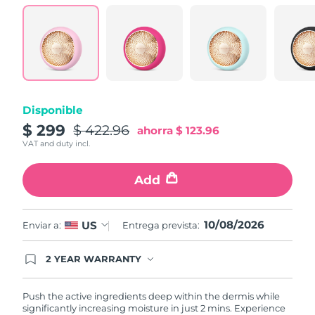
Turquía
Entrega prevista
8/11/26
Emiratos Árabes
Entrega prevista
8/11/26
Unidos
Reino Unido
Entrega prevista
8/10/26
Disponible
$ 299
$ 422.96
ahorra
$ 123.96
Estados Unidos
Entrega prevista
8/11/26
VAT and duty incl.
Uzbekistán
Entrega prevista
8/15/26
Add
Vietnam
Entrega prevista
8/16/26
10/08/2026
US
Enviar a:
Entrega prevista:
2 YEAR WARRANTY
Ordering today registers you for full FOREO
warranty coverage. This means if you experience
issues within 2-year of purchase, FOREO will
Push the active ingredients deep within the dermis while
replace your product free of charge.
significantly increasing moisture in just 2 mins. Experience