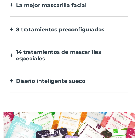
La mejor mascarilla facial
Más eficaz que una mascarilla
convencional. Y 10 veces más rápida.
8 tratamientos preconfigurados
Sólo tienes que pulsar un botón. Ajusta tus
preferencias desde la aplicación.
14 tratamientos de mascarillas
especiales
La combinación perfecta de tecnologías
para potenciar los ingredientes de tu
Diseño inteligente sueco
mascarilla.
100% resistente al agua y ultrahigiénico.
Hasta 50 minutos de uso por carga USB.