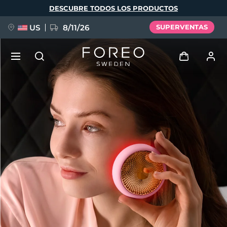
Pasar
DESCUBRE TODOS LOS PRODUCTOS
al
contenido
principal
US
8/11/26
SUPERVENTAS
NUEVO
Iniciar sesión
Idioma
BREAKING NEWS
Perfil de usuario
English
Deutsch
Español
Mis dispositivos
FAQ™ Pure Beauty-Tech Elixir
Français
Italiano
Português
Mis pedidos
Polski
Svenska
Русский
Türkçe
简体中文
繁體中文
Mis direcciones
issa™ Teeth Whitening Set
Mis suscripciones