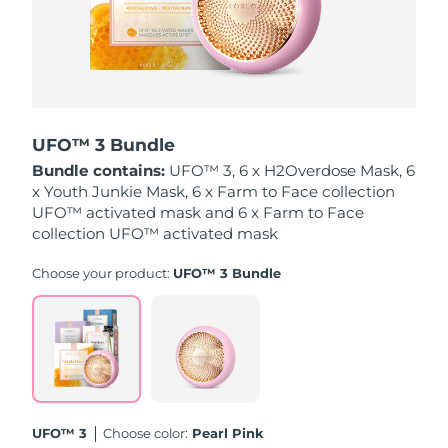
Singapur
Entrega prevista
8/12/26
Eslovaquia
Entrega prevista
8/10/26
Eslovenia
Entrega prevista
8/10/26
UFO™ 3 Bundle
Sudáfrica
Entrega prevista
8/18/26
Bundle contains:
UFO™ 3, 6 x H2Overdose Mask, 6
x Youth Junkie Mask, 6 x Farm to Face collection
Corea del Sur
Entrega prevista
8/12/26
UFO™ activated mask and 6 x Farm to Face
collection UFO™ activated mask
España
Entrega prevista
8/10/26
Choose your product:
UFO™ 3 Bundle
Suecia
Entrega prevista
8/10/26
Suiza
Entrega prevista
8/10/26
Taiwán
Entrega prevista
8/15/26
UFO™ 3
Choose color:
Pearl Pink
Tailandia
Entrega prevista
8/14/26