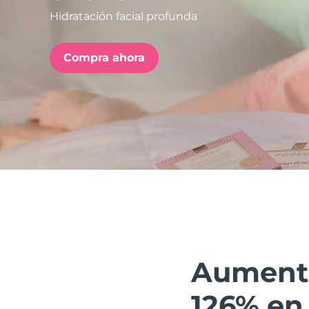
Hidratación facial profunda
issa™ Teeth Whitening Set
Compra ahora
FAQ™ Dual LED Panel
POPULAR
Sorpresas especiales
Superventas
Aumenta 
126% en 