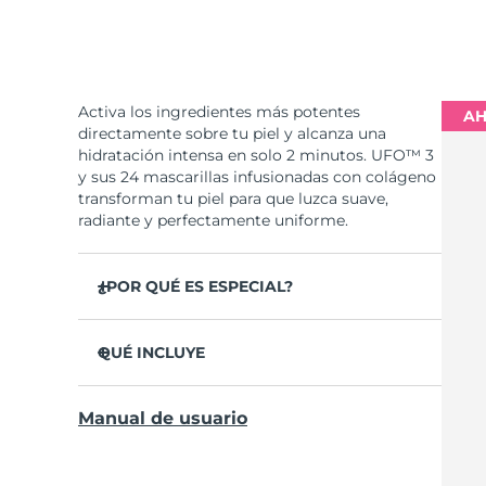
Activa los ingredientes más potentes
AH
directamente sobre tu piel y alcanza una
hidratación intensa en solo 2 minutos. UFO™ 3
y sus 24 mascarillas infusionadas con colágeno
transforman tu piel para que luzca suave,
radiante y perfectamente uniforme.
¿POR QUÉ ES ESPECIAL?
Se ha probado clínicamente que aumenta la
hidratación de la piel un 126% en 2 minutos y
QUÉ INCLUYE
que es más eficaz que una mascarilla
convencional.
UFO™ 3
Manual de usuario
Se ha probado clínicamente que reduce la
6 x UFO™ Youth Junkie 2.0 Masks, 6 x UFO™
apariencia de las arrugas en solo 1 semana.
H2Overdose 2.0 Masks, 6 x UFO™ Acai Berry
Masks & 6 x UFO™ Manuka Honey Masks
Incluye un tratamiento rejuvenecedor de