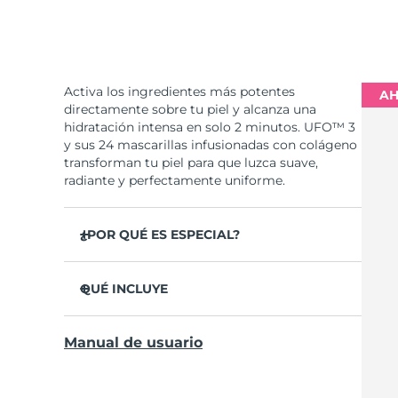
Activa los ingredientes más potentes
AH
directamente sobre tu piel y alcanza una
hidratación intensa en solo 2 minutos. UFO™ 3
y sus 24 mascarillas infusionadas con colágeno
transforman tu piel para que luzca suave,
radiante y perfectamente uniforme.
¿POR QUÉ ES ESPECIAL?
Se ha probado clínicamente que aumenta la
hidratación de la piel un 126% en 2 minutos y
QUÉ INCLUYE
que es más eficaz que una mascarilla
convencional.
UFO™ 3
Manual de usuario
Se ha probado clínicamente que reduce la
6 x UFO™ Youth Junkie 2.0 Masks, 6 x UFO™
apariencia de las arrugas en solo 1 semana.
H2Overdose 2.0 Masks, 6 x UFO™ Acai Berry
Masks & 6 x UFO™ Manuka Honey Masks
Incluye un tratamiento rejuvenecedor de