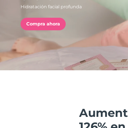
Hidratación facial profunda
issa™ Teeth Whitening Set
Compra ahora
FAQ™ Dual LED Panel
POPULAR
Sorpresas especiales
Superventas
Aumenta 
126% en 